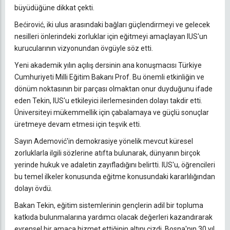
büyüdüğüne dikkat çekti.
Bećirović, iki ulus arasındaki bağları güçlendirmeyi ve gelecek
nesilleri önlerindeki zorluklar için eğitmeyi amaçlayan IUS'un
kurucularının vizyonundan övgüyle söz etti.
Yeni akademik yılın açılış dersinin ana konuşmacısı Türkiye
Cumhuriyeti Milli Eğitim Bakanı Prof. Bu önemli etkinliğin ve
dönüm noktasının bir parçası olmaktan onur duyduğunu ifade
eden Tekin, IUS'u etkileyici ilerlemesinden dolayı takdir etti.
Üniversiteyi mükemmellik için çabalamaya ve güçlü sonuçlar
üretmeye devam etmesi için teşvik etti.
Sayın Ademović'in demokrasiye yönelik mevcut küresel
zorluklarla ilgili sözlerine atıfta bulunarak, dünyanın birçok
yerinde hukuk ve adaletin zayıfladığını belirtti. IUS'u, öğrencileri
bu temel ilkeler konusunda eğitme konusundaki kararlılığından
dolayı övdü.
Bakan Tekin, eğitim sistemlerinin gençlerin adil bir topluma
katkıda bulunmalarına yardımcı olacak değerleri kazandırarak
evrensel bir amaca hizmet ettiğinin altını çizdi. Bosna'nın 30 yıl