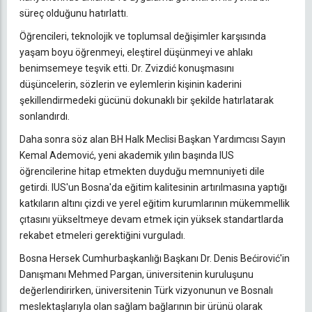
süreç olduğunu hatırlattı.
Öğrencileri, teknolojik ve toplumsal değişimler karşısında
yaşam boyu öğrenmeyi, eleştirel düşünmeyi ve ahlakı
benimsemeye teşvik etti. Dr. Zvizdić konuşmasını
düşüncelerin, sözlerin ve eylemlerin kişinin kaderini
şekillendirmedeki gücünü dokunaklı bir şekilde hatırlatarak
sonlandırdı.
Daha sonra söz alan BH Halk Meclisi Başkan Yardımcısı Sayın
Kemal Ademović, yeni akademik yılın başında IUS
öğrencilerine hitap etmekten duyduğu memnuniyeti dile
getirdi. IUS'un Bosna'da eğitim kalitesinin artırılmasına yaptığı
katkıların altını çizdi ve yerel eğitim kurumlarının mükemmellik
çıtasını yükseltmeye devam etmek için yüksek standartlarda
rekabet etmeleri gerektiğini vurguladı.
Bosna Hersek Cumhurbaşkanlığı Başkanı Dr. Denis Bećirović'in
Danışmanı Mehmed Pargan, üniversitenin kuruluşunu
değerlendirirken, üniversitenin Türk vizyonunun ve Bosnalı
meslektaşlarıyla olan sağlam bağlarının bir ürünü olarak