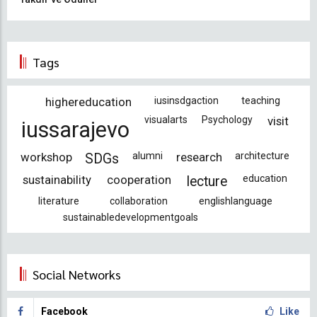
Tags
highereducation
iusinsdgaction
teaching
visualarts
Psychology
visit
iussarajevo
workshop
alumni
research
architecture
SDGs
sustainability
cooperation
education
lecture
literature
collaboration
englishlanguage
sustainabledevelopmentgoals
Social Networks
Facebook
Like