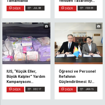
Tamamlandı
Yeniden Tasarımıyla
IUS Lobi ve Balkonları
DIĞER
JUL 08
DIĞER
FEB 09
Yeşillendi
IUS, “Küçük Eller,
Öğrenci ve Personel
Büyük Kalpler” Yardım
Refahının
Kampanyasını
Güçlendirilmesi: IUS,
Başarıyla Tamamladı
Medicana Bosnia
DIĞER
DEC 17
DIĞER
JAN 15
International ile İş
Birliği Yaptı