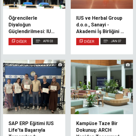
Öğrencilerle
IUS ve Herbal Group
Diyaloğun
d.o.o., Sanayi -
Güçlendirilmesi: IUS
Akademi İş Birliğini ve
Rektörü SPIUS
Öğrenci İstihdamını
DIĞER
APR 03
DIĞER
JAN 07
Temsilcileriyle Bir
Güçlendirmek Üzere
Araya Geldi
Mutabakat Zaptı
İmzaladı
SAP ERP Eğitimi IUS
Kampüse Taze Bir
Life'ta Başarıyla
Dokunuş: ARCH