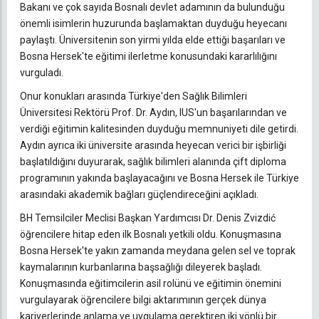
Bakanı ve çok sayıda Bosnalı devlet adamının da bulunduğu
önemli isimlerin huzurunda başlamaktan duyduğu heyecanı
paylaştı. Üniversitenin son yirmi yılda elde ettiği başarıları ve
Bosna Hersek'te eğitimi ilerletme konusundaki kararlılığını
vurguladı.
Onur konukları arasında Türkiye'den Sağlık Bilimleri
Üniversitesi Rektörü Prof. Dr. Aydın, IUS'un başarılarından ve
verdiği eğitimin kalitesinden duyduğu memnuniyeti dile getirdi.
Aydın ayrıca iki üniversite arasında heyecan verici bir işbirliği
başlatıldığını duyurarak, sağlık bilimleri alanında çift diploma
programının yakında başlayacağını ve Bosna Hersek ile Türkiye
arasındaki akademik bağları güçlendireceğini açıkladı.
BH Temsilciler Meclisi Başkan Yardımcısı Dr. Denis Zvizdić
öğrencilere hitap eden ilk Bosnalı yetkili oldu. Konuşmasına
Bosna Hersek'te yakın zamanda meydana gelen sel ve toprak
kaymalarının kurbanlarına başsağlığı dileyerek başladı.
Konuşmasında eğitimcilerin asil rolünü ve eğitimin önemini
vurgulayarak öğrencilere bilgi aktarımının gerçek dünya
kariyerlerinde anlama ve uygulama gerektiren iki yönlü bir