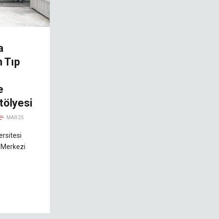
a
 Tıp
e
tölyesi
MAR 25
rsitesi
e Merkezi