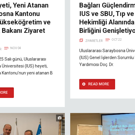
eti, Yeni Atanan
Bağları Güçlendir
osna Kantonu
IUS ve SBU, Tıp ve
 Yükseköğretim ve
Hekimliği Alanında
 Bakanı Ziyaret
Birliğini Genişletiy
OCT 22
ZIYARETLER
NOV 04
R
Uluslararası Saraybosna Ünive
(IUS) Genel İşlerden Sorumlu
5 Salı günü, Uluslararası
Yardımcısı Doç. Dr.
Üniversitesi (IUS) heyeti,
 Kantonu’nun yeni atanan B
READ MORE
MORE