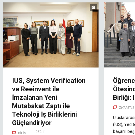
IUS, System Verification
Öğrenci
ve Reeinvent ile
Ötesind
İmzalanan Yeni
Birliği
Mutabakat Zaptı ile
ZIYARETLE
Teknoloji İş Birliklerini
Uluslararas
Güçlendiriyor
(IUS), Yedit
başarılı be
DEC 11
BILIM