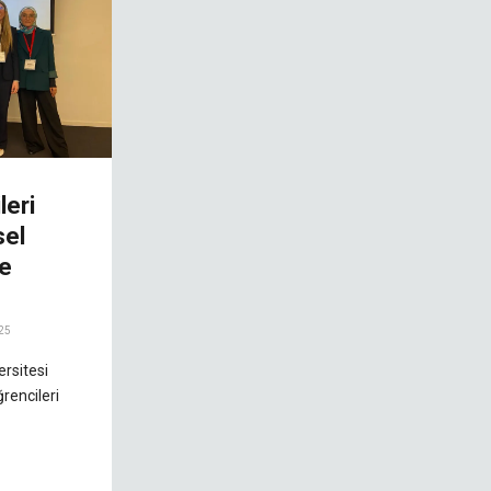
leri
sel
e
25
rsitesi
rencileri