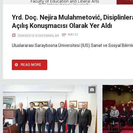
Yrd. Doç. Nejira Mulahmetović, Disiplinle
Açılış Konuşmacısı Olarak Yer Aldı
MAY 22
SEMINER VE KONFERANSLAR
Uluslararası Saraybosna Üniversitesi (IUS) Sanat ve Sosyal Biliml
READ MORE