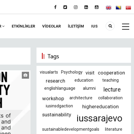
R
ETKİNLİKLER
VIDEOLAR
İLETİŞİM
IUS
Tags
visualarts
Psychology
visit
cooperation
research
education
teaching
englishlanguage
alumni
lecture
workshop
architecture
collaboration
iusinsdgaction
highereducation
sustainability
iussarajevo
sustainabledevelopmentgoals
literature