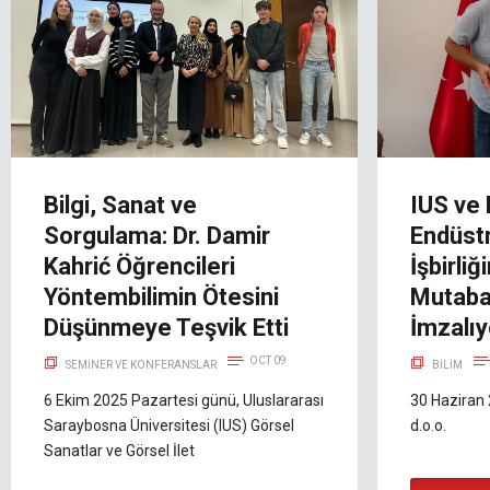
Bilgi, Sanat ve
IUS ve 
Sorgulama: Dr. Damir
Endüst
Kahrić Öğrencileri
İşbirli
Yöntembilimin Ötesini
Mutaba
Düşünmeye Teşvik Etti
İmzalıy
OCT 09
SEMINER VE KONFERANSLAR
BILIM
6 Ekim 2025 Pazartesi günü, Uluslararası
30 Haziran
Saraybosna Üniversitesi (IUS) Görsel
d.o.o.
Sanatlar ve Görsel İlet