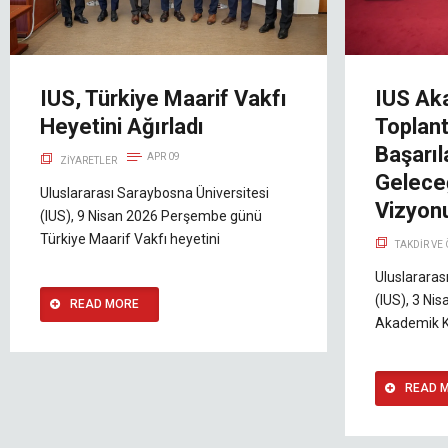
IUS, Türkiye Maarif Vakfı
IUS Ak
Heyetini Ağırladı
Toplan
Başarıla
APR 09
ZIYARETLER
Gelece
Uluslararası Saraybosna Üniversitesi
Vizyon
(IUS), 9 Nisan 2026 Perşembe günü
Türkiye Maarif Vakfı heyetini
TAKDIR VE
Uluslararas
(IUS), 3 Ni
READ MORE
Akademik K
READ 