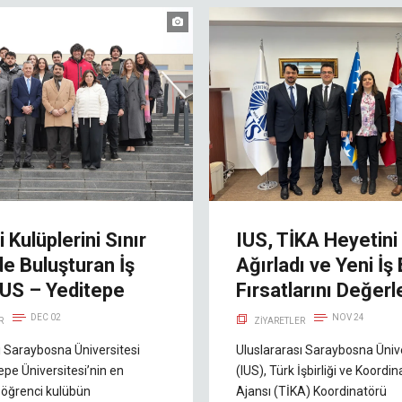
 Kulüplerini Sınır
IUS, TİKA Heyetini
e Buluşturan İş
Ağırladı ve Yeni İş B
: IUS – Yeditepe
Fırsatlarını Değerl
DEC 02
NOV 24
R
ZIYARETLER
ı Saraybosna Üniversitesi
Uluslararası Saraybosna Ünive
epe Üniversitesi’nin en
(IUS), Türk İşbirliği ve Koordi
ş öğrenci kulübün
Ajansı (TİKA) Koordinatörü