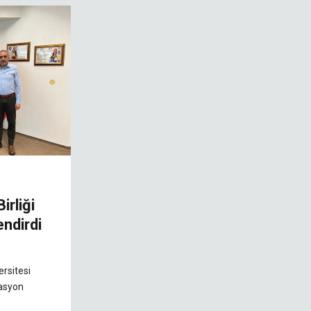
irliği
endirdi
rsitesi
nasyon