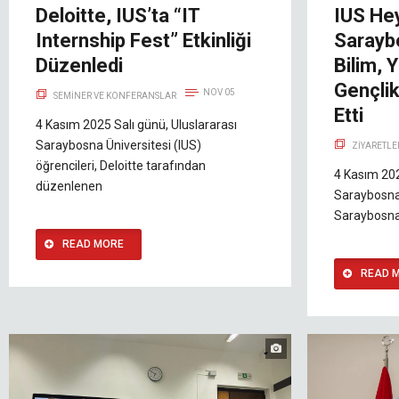
Deloitte, IUS’ta “IT
IUS Hey
Internship Fest” Etkinliği
Sarayb
Düzenledi
Bilim,
Gençlik
NOV 05
SEMINER VE KONFERANSLAR
Etti
4 Kasım 2025 Salı günü, Uluslararası
Saraybosna Üniversitesi (IUS)
ZIYARETLE
öğrencileri, Deloitte tarafından
4 Kasım 202
düzenlenen
Saraybosna 
Saraybosna
READ MORE
READ 