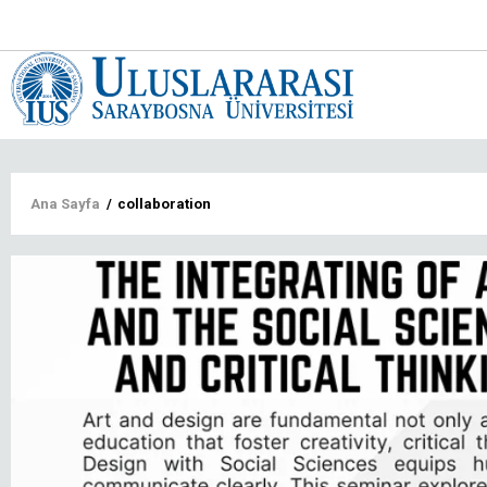
Main
navigat
tr
Sayfa
Ana Sayfa
/
collaboration
yolu