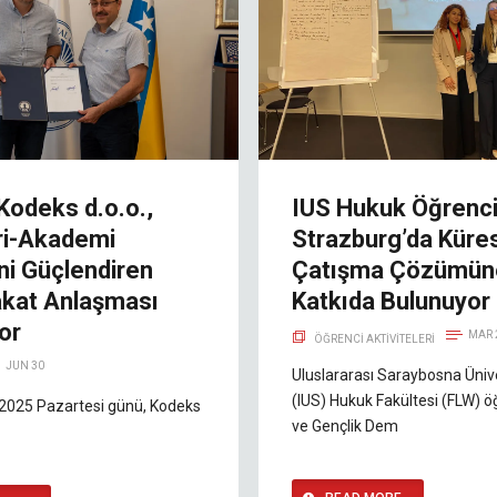
Kodeks d.o.o.,
IUS Hukuk Öğrenci
ri-Akademi
Strazburg’da Küre
ğini Güçlendiren
Çatışma Çözümün
kat Anlaşması
Katkıda Bulunuyor
or
MAR 
ÖĞRENCI AKTIVITELERI
JUN 30
Uluslararası Saraybosna Ünive
(IUS) Hukuk Fakültesi (FLW) öğ
 2025 Pazartesi günü, Kodeks
ve Gençlik Dem