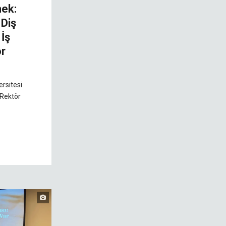
mek:
 Diş
 İş
or
rsitesi
 Rektör