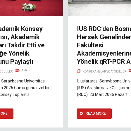
ademik Konsey
IUS RDC’den Bosn
tısı, Akademik
Hersek Genelinden
rı Takdir Etti ve
Fakültesi
ğe Yönelik
Akademisyenlerin
unu Paylaştı
Yönelik qRT-PCR A
APR 06
 ÖDÜLLER
KONFERANSLAR VE ATÖLYELER
ı Saraybosna Üniversitesi
Uluslararası Saraybosna Ünive
san 2026 Cuma günü özel bir
(IUS) Araştırma ve Geliştirm
onsey Toplantıs
(RDC), 23 Mart 2026 Pazart
MORE
READ MORE