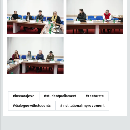
#iussarajevo
#studentparliament
#rectorate
#dialoguewithstudents
#institutionalimprovement