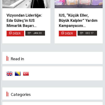
Vizyondan Liderliğe:
IUS, “Küçük Eller,
Eda Güleç’in IUS
Büyük Kalpler” Yardım
Mimarlık Başarı
Kampanyasını
Hikâyesi
Başarıyla Tamamladı
DIĞER
JAN 30
DIĞER
DEC 17
Read in
Categories