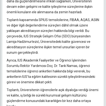
daha da güçlendirilmesine imkân sağlarken, Üniversitenin
devam eden gelişimi ve kalite iyileştirme süreçlerine ilişkin
önemli konuların ele alınmasına da zemin hazırladı.
Toplantı kapsamında SPIUS temsilcilerine, FIBAA, AQAS, ASIIN
ve diğer ilgili değerlendirme süreçleri dâhil olmak üzere
yaklaşan akreditasyon süreçleri hakkında bilgi verildi. Bu
çerçevede, IUS Stratejik Gelişim Ofisi (SDO) bünyesinden
Lamija Hadžimurtezić, Üniversitedeki kalite güvencesi ve
akreditasyon süreçlerine ilişkin temel unsurları içeren bir
sunum gerçekleştirdi.
Ayrıca, IUS Akademik Faaliyetler ve Öğrenci İşlerinden
Sorumlu Rektör Yardımcısı Doç. Dr. Tarık Namas, öğrenci
temsilcilerine öğrenci anketleri hakkında bilgi vererek, bu
anketlerin IUS’ta eğitim kalitesinin sürekli iyileştirilmesindeki
görevi ve önemine dikkat çekti.
Toplantı, Üniversitenin öğrencilerle açık diyaloğa verdiği önemi
ve kalite, iş birliği ile sürekli kurumsal gelişim kültürünü
güçlendirme konusundaki kararlılığını bir kez daha ortaya