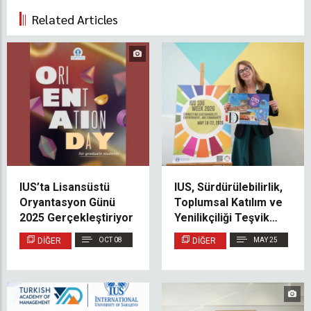
Related Articles
IUS’ta Lisansüstü
IUS, Sürdürülebilirlik,
Oryantasyon Günü
Toplumsal Katılım ve
2025 Gerçekleştiriyor
Yenilikçiliği Teşvik
Etmek Amacıyla SDG
DIĞER
OCT 08
DIĞER
MAY 25
Week 2026’yı
Düzenledi