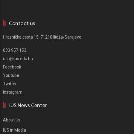
Contact us
Hrasnička cesta 15, 71210 Ilidža/Sarajevo
033 957 153
uco@ius.edu.ba
Facebook
Youtube
Twitter
Instagram
IUS News Center
About Us
IUS in Media