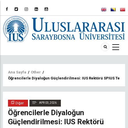
Sayfa
Ana Sayfa
/
Other
/
Öğrencilerle Diyaloğun Güçlendirilmesi: IUS Rektörü SPIUS Temsilc
yolu
Diğer
APR 03, 2026
Öğrencilerle Diyaloğun
Güçlendirilmesi: IUS Rektörü