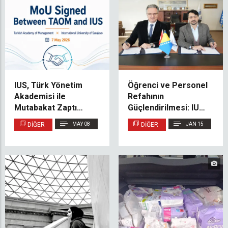
IUS, Türk Yönetim
Öğrenci ve Personel
Akademisi ile
Refahının
Mutabakat Zaptı
Güçlendirilmesi: IUS,
İmzaladı
Medicana Bosnia
DIĞER
MAY 08
DIĞER
JAN 15
International ile İş
Birliği Yaptı