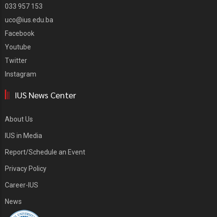
033 957 153
uco@ius.edu.ba
Facebook
Youtube
Twitter
Instagram
IUS News Center
About Us
IUS in Media
Report/Schedule an Event
Privacy Policy
Career-IUS
News