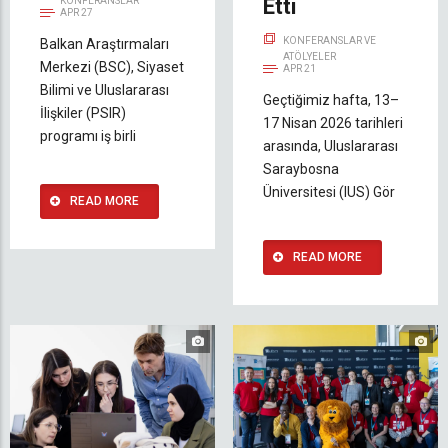
Etti
KONFERANSLAR
APR 27
KONFERANSLAR VE
Balkan Araştırmaları
ATÖLYELER
Merkezi (BSC), Siyaset
APR 21
Bilimi ve Uluslararası
Geçtiğimiz hafta, 13–
İlişkiler (PSIR)
17 Nisan 2026 tarihleri
programı iş birli
arasında, Uluslararası
Saraybosna
Üniversitesi (IUS) Gör
READ MORE
READ MORE