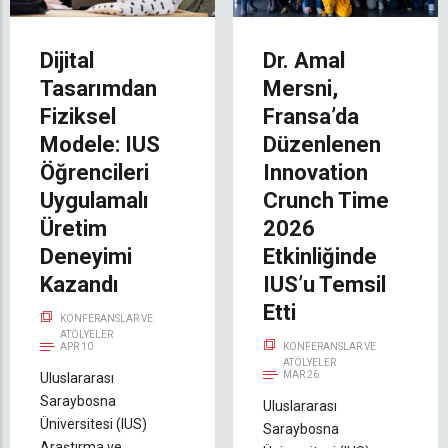
Dijital
Dr. Amal
Tasarımdan
Mersni,
Fiziksel
Fransa’da
Modele: IUS
Düzenlenen
Öğrencileri
Innovation
Uygulamalı
Crunch Time
Üretim
2026
Deneyimi
Etkinliğinde
Kazandı
IUS’u Temsil
Etti
KONFERANSLAR VE
ATÖLYELER
APR 10
KONFERANSLAR VE
ATÖLYELER
MAR 26
Uluslararası
Saraybosna
Uluslararası
Üniversitesi (IUS)
Saraybosna
Araştırma ve