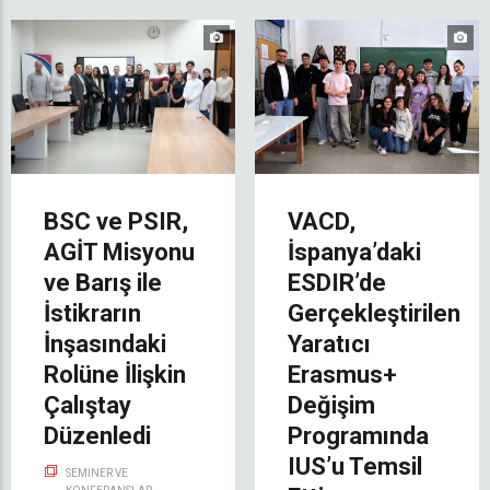
BSC ve PSIR,
VACD,
AGİT Misyonu
İspanya’daki
ve Barış ile
ESDIR’de
İstikrarın
Gerçekleştirilen
İnşasındaki
Yaratıcı
Rolüne İlişkin
Erasmus+
Çalıştay
Değişim
Düzenledi
Programında
IUS’u Temsil
SEMINER VE