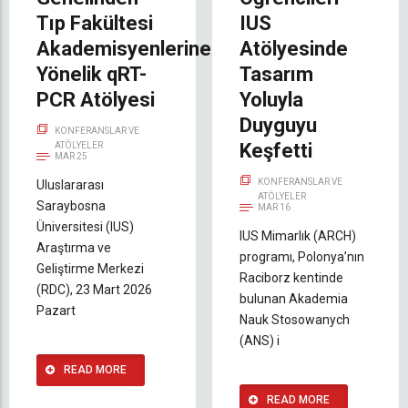
Tıp Fakültesi
IUS
Akademisyenlerine
Atölyesinde
Yönelik qRT-
Tasarım
PCR Atölyesi
Yoluyla
Duyguyu
KONFERANSLAR VE
Keşfetti
ATÖLYELER
MAR 25
KONFERANSLAR VE
Uluslararası
ATÖLYELER
Saraybosna
MAR 16
Üniversitesi (IUS)
IUS Mimarlık (ARCH)
Araştırma ve
programı, Polonya’nın
Geliştirme Merkezi
Raciborz kentinde
(RDC), 23 Mart 2026
bulunan Akademia
Pazart
Nauk Stosowanych
(ANS) i
READ MORE
READ MORE