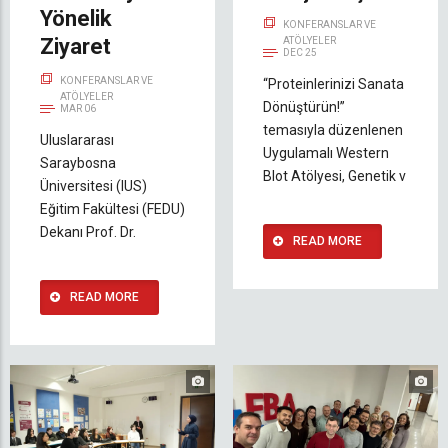
Yönelik
KONFERANSLAR VE
Ziyaret
ATÖLYELER
DEC 25
KONFERANSLAR VE
“Proteinlerinizi Sanata
ATÖLYELER
Dönüştürün!”
MAR 06
temasıyla düzenlenen
Uluslararası
Uygulamalı Western
Saraybosna
Blot Atölyesi, Genetik v
Üniversitesi (IUS)
Eğitim Fakültesi (FEDU)
Dekanı Prof. Dr.
READ MORE
READ MORE