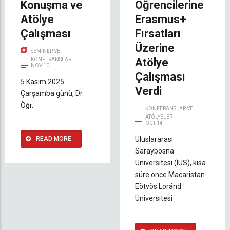
Konuşma ve
Öğrencilerine
Atölye
Erasmus+
Çalışması
Fırsatları
Üzerine
SEMINER VE
Atölye
KONFERANSLAR
NOV 10
Çalışması
5 Kasım 2025
Verdi
Çarşamba günü, Dr.
Öğr.
KONFERANSLAR VE
ATÖLYELER
OCT 14
READ MORE
Uluslararası
Saraybosna
Üniversitesi (IUS), kısa
süre önce Macaristan
Eötvös Loránd
Üniversitesi