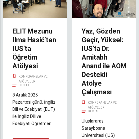
ELIT Mezunu
Yaz, Gözden
Ilma Hasić’ten
Geçir, Yüksel:
IUS’ta
IUS’ta Dr.
Öğretim
Amitabh
Atölyesi
Anand ile AOM
Destekli
KONFERANSLAR VE
Atölye
ATÖLYELER
DEC 11
Çalışması
8 Aralık 2025
Pazartesi günü, İngiliz
KONFERANSLAR VE
ATÖLYELER
Dili ve Edebiyatı (ELIT)
DEC 09
ile İngiliz Dili ve
Uluslararası
Edebiyatı Öğretmen
Saraybosna
Üniversitesi (IUS)