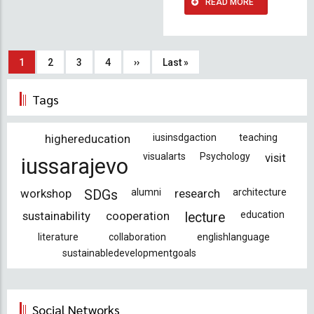
READ MORE
Sayfalama
Şu
1
Sayfa
2
Sayfa
3
Sayfa
4
Sonraki
››
Son
Last »
an
sayfa
sayfa
Tags
kullanılan
sayfa
highereducation
iusinsdgaction
teaching
visualarts
Psychology
visit
iussarajevo
workshop
alumni
research
architecture
SDGs
sustainability
cooperation
education
lecture
literature
collaboration
englishlanguage
sustainabledevelopmentgoals
Social Networks