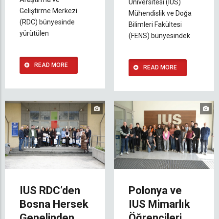
Üniversitesi (IUS)
Geliştirme Merkezi
Mühendislik ve Doğa
(RDC) bünyesinde
Bilimleri Fakültesi
yürütülen
(FENS) bünyesindek
READ MORE
READ MORE
IUS RDC’den
Polonya ve
Bosna Hersek
IUS Mimarlık
Genelinden
Öğrencileri