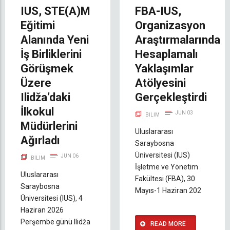
IUS, STE(A)M
FBA-IUS,
Eğitimi
Organizasyon
Alanında Yeni
Araştırmalarında
İş Birliklerini
Hesaplamalı
Görüşmek
Yaklaşımlar
Üzere
Atölyesini
Ilidža’daki
Gerçekleştirdi
İlkokul
JUN 03
BILIM
Müdürlerini
Uluslararası
Ağırladı
Saraybosna
Üniversitesi (IUS)
JUN 06
BILIM
İşletme ve Yönetim
Uluslararası
Fakültesi (FBA), 30
Saraybosna
Mayıs-1 Haziran 202
Üniversitesi (IUS), 4
Haziran 2026
Perşembe günü Ilidža
READ MORE