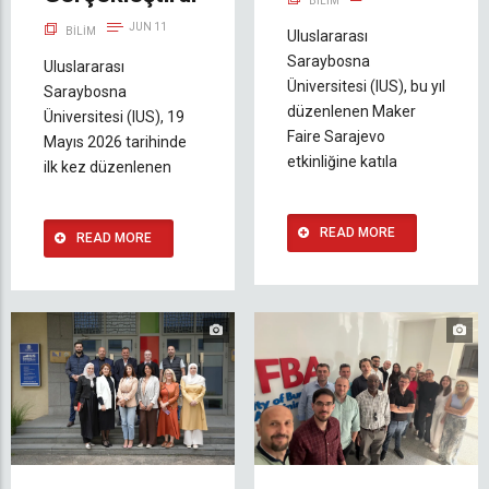
BILIM
JUN 11
BILIM
Uluslararası
Saraybosna
Uluslararası
Üniversitesi (IUS), bu yıl
Saraybosna
düzenlenen Maker
Üniversitesi (IUS), 19
Faire Sarajevo
Mayıs 2026 tarihinde
etkinliğine katıla
ilk kez düzenlenen
READ MORE
READ MORE