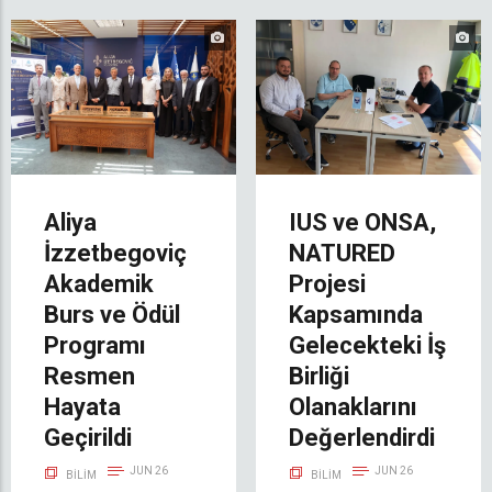
Aliya
IUS ve ONSA,
İzzetbegoviç
NATURED
Akademik
Projesi
Burs ve Ödül
Kapsamında
Programı
Gelecekteki İş
Resmen
Birliği
Hayata
Olanaklarını
Geçirildi
Değerlendirdi
JUN 26
JUN 26
BILIM
BILIM