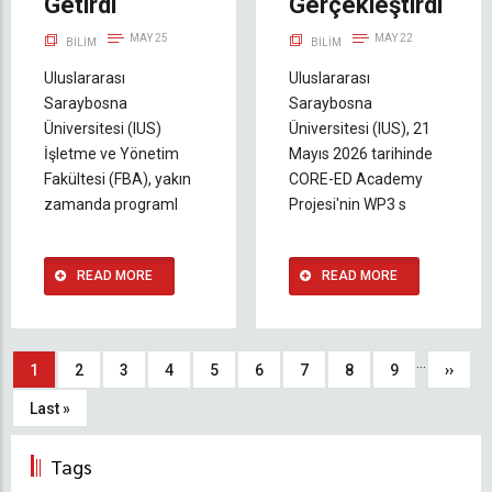
Getirdi
Gerçekleştirdi
MAY 25
MAY 22
BILIM
BILIM
Uluslararası
Uluslararası
Saraybosna
Saraybosna
Üniversitesi (IUS)
Üniversitesi (IUS), 21
İşletme ve Yönetim
Mayıs 2026 tarihinde
Fakültesi (FBA), yakın
CORE-ED Academy
zamanda programl
Projesi'nin WP3 s
READ MORE
READ MORE
Sayfalama
…
Şu
1
Sayfa
2
Sayfa
3
Sayfa
4
Sayfa
5
Sayfa
6
Sayfa
7
Sayfa
8
Sayfa
9
Sonra
››
an
sayfa
Son
Last »
kullanılan
sayfa
Tags
sayfa