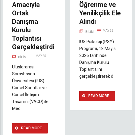
Amacıyla
Öğrenme ve
Ortak
Yenilikçilik Ele
Danışma
Alındı
Kurulu
MAY 25
BILIM
Toplantısı
IUS Psikoloji (PSY)
Gerçekleştirdi
Programı, 18 Mayıs
2026 tarihinde
MAY 25
BILIM
Danışma Kurulu
Uluslararası
Toplantısı’nı
Saraybosna
gerçekleştirerek d
Üniversitesi (IUS)
Görsel Sanatlar ve
Görsel İletişim
READ MORE
Tasarımı (VACD) ile
Med
READ MORE