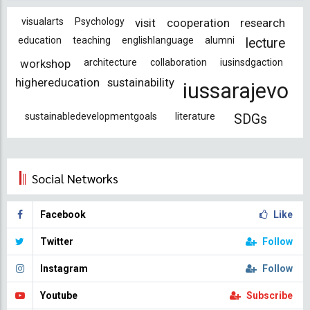
visualarts
Psychology
visit
cooperation
research
education
teaching
englishlanguage
alumni
lecture
workshop
architecture
collaboration
iusinsdgaction
highereducation
sustainability
iussarajevo
sustainabledevelopmentgoals
literature
SDGs
Social Networks
Facebook
Like
Twitter
Follow
Instagram
Follow
Youtube
Subscribe