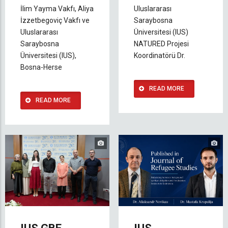
İlim Yayma Vakfı, Aliya
Uluslararası
İzzetbegoviç Vakfı ve
Saraybosna
Uluslararası
Üniversitesi (IUS)
Saraybosna
NATURED Projesi
Üniversitesi (IUS),
Koordinatörü Dr.
Bosna-Herse
READ MORE
READ MORE