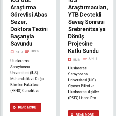
IUS GBE
IUS
Araştırma
Araştırmacıları,
Görevlisi Abas
YTB Destekli
Sezer,
Savaş Sonrası
Doktora Tezini
Srebrenitsa’ya
Başarıyla
Dönüş
Savundu
Projesine
Katkı Sundu
JUN 24
BILIM
JUN 18
BILIM
Uluslararası
Saraybosna
Uluslararası
Üniversitesi (IUS)
Saraybosna
Mühendislik ve Doğa
Üniversitesi (IUS)
Bilimleri Fakültesi
Siyaset Bilimi ve
(FENS) Genetik ve
Uluslararası İlişkiler
(PSIR) Lisans Pro
READ MORE
READ MORE