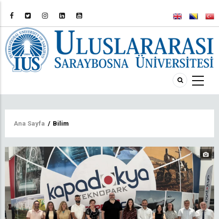
Sayfa
Ana Sayfa
/
Bilim
yolu