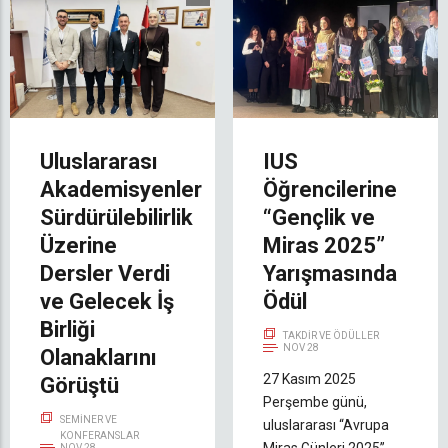
Uluslararası
IUS
Akademisyenler
Öğrencilerine
Sürdürülebilirlik
“Gençlik ve
Üzerine
Miras 2025”
Dersler Verdi
Yarışmasında
ve Gelecek İş
Ödül
Birliği
TAKDIR VE ÖDÜLLER
NOV 28
Olanaklarını
27 Kasım 2025
Görüştü
Perşembe günü,
SEMINER VE
uluslararası “Avrupa
KONFERANSLAR
NOV 28