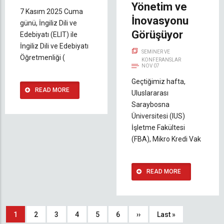
Yönetim ve
7 Kasım 2025 Cuma
İnovasyonu
günü, İngiliz Dili ve
Görüşüyor
Edebiyatı (ELIT) ile
İngiliz Dili ve Edebiyatı
SEMINER VE
Öğretmenliği (
KONFERANSLAR
NOV 07
Geçtiğimiz hafta,
READ MORE
Uluslararası
Saraybosna
Üniversitesi (IUS)
İşletme Fakültesi
(FBA), Mikro Kredi Vak
READ MORE
Sayfalama
Şu
1
Sayfa
2
Sayfa
3
Sayfa
4
Sayfa
5
Sayfa
6
Sonraki
››
Son
Last »