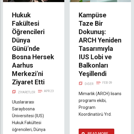
Hukuk
Kampüse
Fakültesi
Taze Bir
Öğrencileri
Dokunuş:
Dünya
ARCH Yeniden
Günü’nde
Tasarımıyla
Bosna Hersek
IUS Lobi ve
Aarhus
Balkonları
Merkezi’ni
Yeşillendi
Ziyaret Etti
FEB 09
DIĞER
APR 23
ZIYARETLER
Mimarlık (ARCH) lisans
programı ekibi,
Uluslararası
Program
Saraybosna
Koordinatörü Yrd.
Üniversitesi (IUS)
Hukuk Fakültesi
öğrencileri, Dünya
READ MORE