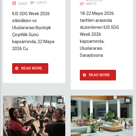
ATÖLYELER
JUN 01
DIĞER
MAY 25
18-22 Mayıs 2026
IUS SDG Week 2026
tarihleri arasında
etkinlikleri ve
düzenlenen IUS SDG
Uluslararası Biyolojik
Week 2026
Çeşitlilik Günü
kapsamında,
kapsamında, 22 Mayıs
Uluslararası
2026 Cu
Saraybosna
READ MORE
READ MORE