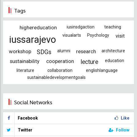
an
sayfa
sayfa
Tags
kullanılan
sayfa
highereducation
iusinsdgaction
teaching
visualarts
Psychology
visit
iussarajevo
workshop
alumni
research
architecture
SDGs
sustainability
cooperation
education
lecture
literature
collaboration
englishlanguage
sustainabledevelopmentgoals
Social Networks
Facebook
Like
Twitter
Follow