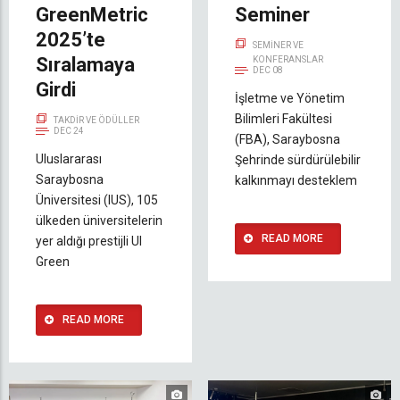
GreenMetric
Seminer
2025’te
SEMINER VE
Sıralamaya
KONFERANSLAR
DEC 08
Girdi
İşletme ve Yönetim
Bilimleri Fakültesi
TAKDIR VE ÖDÜLLER
DEC 24
(FBA), Saraybosna
Uluslararası
Şehrinde sürdürülebilir
Saraybosna
kalkınmayı desteklem
Üniversitesi (IUS), 105
ülkeden üniversitelerin
READ MORE
yer aldığı prestijli UI
Green
READ MORE