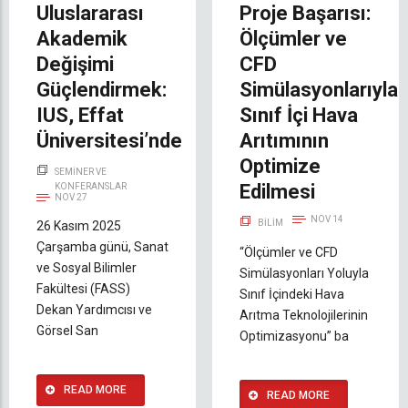
Uluslararası
Proje Başarısı:
Akademik
Ölçümler ve
Değişimi
CFD
Güçlendirmek:
Simülasyonlarıyla
IUS, Effat
Sınıf İçi Hava
Üniversitesi’nde
Arıtımının
Optimize
SEMINER VE
Edilmesi
KONFERANSLAR
NOV 27
NOV 14
BILIM
26 Kasım 2025
Çarşamba günü, Sanat
“Ölçümler ve CFD
ve Sosyal Bilimler
Simülasyonları Yoluyla
Fakültesi (FASS)
Sınıf İçindeki Hava
Dekan Yardımcısı ve
Arıtma Teknolojilerinin
Görsel San
Optimizasyonu” ba
READ MORE
READ MORE