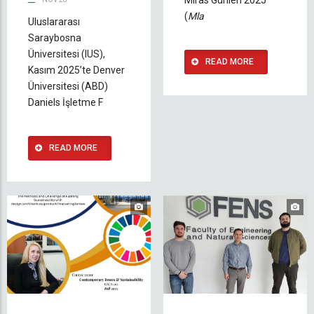
Miras Günleri 2025”
(
Mla
Uluslararası
Saraybosna
Üniversitesi (IUS),
READ MORE
Kasım 2025’te Denver
Üniversitesi (ABD)
Daniels İşletme F
READ MORE