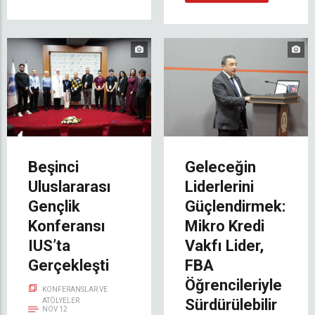
Beşinci
Geleceğin
Uluslararası
Liderlerini
Gençlik
Güçlendirmek:
Konferansı
Mikro Kredi
IUS’ta
Vakfı Lider,
Gerçekleşti
FBA
Öğrencileriyle
KONFERANSLAR VE
Sürdürülebilir
ATÖLYELER
NOV 12