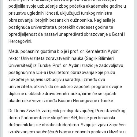
podijelila svoje uzbuđenje zbog početka akademske godine u
prisustvu uglednih ličnosti, uključujući turskog ministra
obrazovanja i brojnih bosanskih dužnosnika. Naglasila je
postignuća univerziteta u proteklih dvadeset godina te
opredijeljenost da nastavi unapređivati obrazovanje u Bosni i
Hercegovini.
Među počasnim gostima bio je i prof. dr. Kemalettin Aydın,
rektor Univerziteta zdravstvenih nauka (Sağlık Bilimleri
Üniversitesi) iz Turske. Prof. dr. Aydın izrazio je zadovoljstvo
postignućima IUS-a i kvalitetom obrazovanja koje pruža.
Također je najavio uzbudljivu saradnju između dva
univerziteta, otkrivši da će uskoro započeti program dvojne
diplome u oblasti zdravstvenih nauka, čime će se ojačati
akademske veze između Bosne i Hercegovine i Turske.
Dr. Denis Zvizdić, zamjenik predsjedavajućeg Predstavničkog
doma Parlamentarne skupštine BiH, bio je prvi bosanski
dužnosnik koji se obratio studentima. Svoju je izjavu započeo
izražavanjem saučešća žrtvama nedavnih poplava i klizišta u