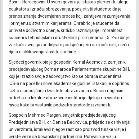
Bosni i Hercegovini. U svom govoru je istakao plemenitu ulogu
edukatora i značaj obrazovanja, podsjetivši studente da je
prenos znanja dvosmjeran proces koji zahtijeva razumijevanje
i primjenu u stvarnim karijerama. Ohrabrio je studente da
prihvate doživotno učenje, kritičko razmišljanje i moralnost
suočeni s tehnološkim i društvenim promjenama. Dr. Zvizdić je
zaključio svoj govor dirljivim podsjećanjem na moć misli, riječi i
djela u oblikovanju vlastite sudbine.
Sljedeći govornik bio je gospodin Kemal Ademović, zamjenik
predsjedavajućeg Doma naroda Parlamentarne skupštine BiH,
koji je izrazio svoje zadovoljstvo što se obraća studentima
IUS-a na početku nove akademske godine. Istakao je doprinos
IUS-a u poboljšanju kvalitete obrazovanja u Bosni i naglasio
potrebu da lokalne obrazovne institucije djeluju na visokom
nivou kako bi nastavile podizati standarde izvrsnosti.
Gospodin Mehmed Pargan, savjetnik predsjedavajućeg
Predsjedništva BiH, dr. Denisa Bećirovića, prisjetio se osnivanja
univerziteta, istakavši njegov rast kao proizvod turske vizije i
čvrste veze sa bosanskim partnerima. Pohvalio je viziju