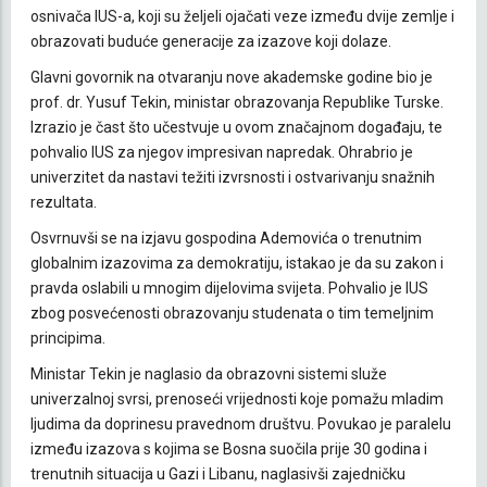
osnivača IUS-a, koji su željeli ojačati veze između dvije zemlje i
obrazovati buduće generacije za izazove koji dolaze.
Glavni govornik na otvaranju nove akademske godine bio je
prof. dr. Yusuf Tekin, ministar obrazovanja Republike Turske.
Izrazio je čast što učestvuje u ovom značajnom događaju, te
pohvalio IUS za njegov impresivan napredak. Ohrabrio je
univerzitet da nastavi težiti izvrsnosti i ostvarivanju snažnih
rezultata.
Osvrnuvši se na izjavu gospodina Ademovića o trenutnim
globalnim izazovima za demokratiju, istakao je da su zakon i
pravda oslabili u mnogim dijelovima svijeta. Pohvalio je IUS
zbog posvećenosti obrazovanju studenata o tim temeljnim
principima.
Ministar Tekin je naglasio da obrazovni sistemi služe
univerzalnoj svrsi, prenoseći vrijednosti koje pomažu mladim
ljudima da doprinesu pravednom društvu. Povukao je paralelu
između izazova s kojima se Bosna suočila prije 30 godina i
trenutnih situacija u Gazi i Libanu, naglasivši zajedničku