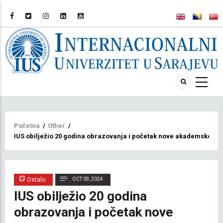
Breadcrumb
Početna
/
Other
/
IUS obilježio 20 godina obrazovanja i početak nove akademske go
Ostalo
OCT 09, 2024
IUS obilježio 20 godina
obrazovanja i početak nove