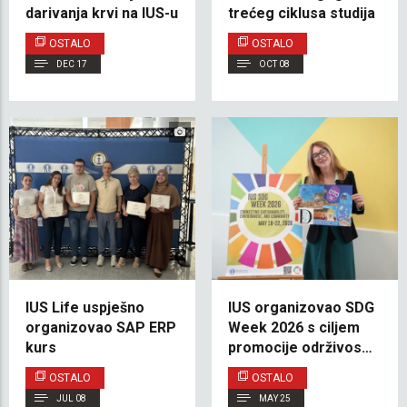
darivanja krvi na IUS-u
trećeg ciklusa studija
OSTALO
OSTALO
DEC 17
OCT 08
IUS Life uspješno
IUS organizovao SDG
organizovao SAP ERP
Week 2026 s ciljem
kurs
promocije održivosti,
zajedništva i inovacija
OSTALO
OSTALO
JUL 08
MAY 25