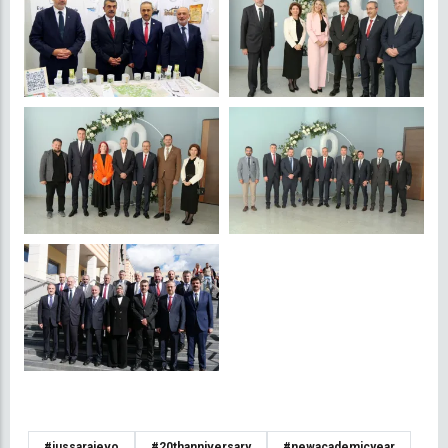
#iussarajevo
#20thanniversary
#newacademicyear