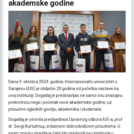
akademske godine
Dana 9. oktobra 2024. godine, Internacionalni univerzitet u
Sarajevu (IUS) je obilježio 20 godina od početka nastave na
ovoj instituciji. Događaj je predstavljao ne samo ovu značajnu
prekretnicu nego i početak nove akademske godine, uz
prisustvo uglednih gostiju, akademika i studenata.
Događaj je otvorila predsjednica Upravnog odbora IUS-a, prof.
dr. Sevgi Kurtulmuş, srdačnom dobrodošlicom prisutnima. U
svom govoru izrazila je čast što predvodi ovu instituciju i