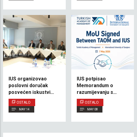
IUS organizovao
IUS potpisao
poslovni doručak
Memorandum o
posvećen iskustvima
razumijevanju s
studenata programa
turskom Akademijom
OSTALO
OSTALO
dvojne diplome
za menadžment
MAY 14
MAY 08