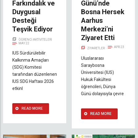
Farkındalık ve
Günü’nde
Duygusal
Bosna Hersek
Desteği
Aarhus
Teşvik Ediyor
Merkezi’ni
Ziyaret Etti
ÖĞRENCI AKTIVITELERI
MAY 22
APR 23
ZIYARETLER
IUS Sürdürülebilir
Uluslararası
Kalkınma Amaçları
Saraybosna
(SDG) Komitesi
Üniversitesi (IUS)
tarafından düzenlenen
Hukuk Fakültesi
IUS SDG Haftası 2026
öğrencileri, Dünya
etkinl
Günü dolayısıyla çevre
READ MORE
READ MORE