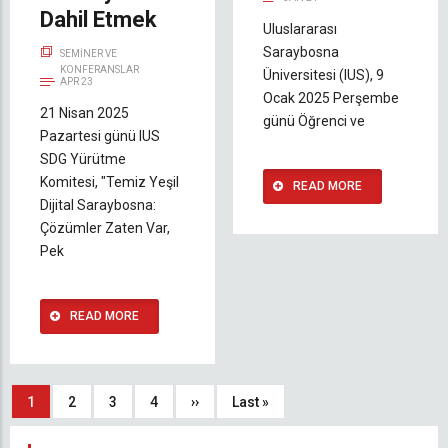
Dahil Etmek
Uluslararası
Saraybosna
SEMINER VE
KONFERANSLAR
Üniversitesi (IUS), 9
APR 23
Ocak 2025 Perşembe
21 Nisan 2025
günü Öğrenci ve
Pazartesi günü IUS
SDG Yürütme
Komitesi, "Temiz Yeşil
READ MORE
Dijital Saraybosna:
Çözümler Zaten Var,
Pek
READ MORE
Sayfalama
Şu
1
Sayfa
2
Sayfa
3
Sayfa
4
Sonraki
››
Son
Last »
an
sayfa
sayfa