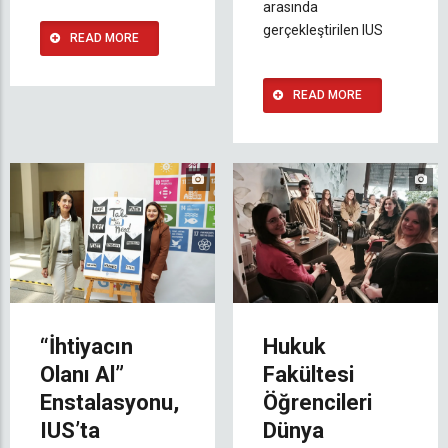
arasında
gerçekleştirilen IUS
READ MORE
READ MORE
“İhtiyacın
Hukuk
Olanı Al”
Fakültesi
Enstalasyonu,
Öğrencileri
IUS’ta
Dünya