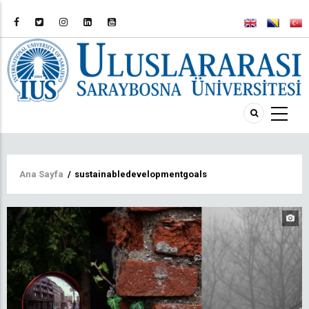
Sayfa
Ana Sayfa
/
sustainabledevelopmentgoals
yolu