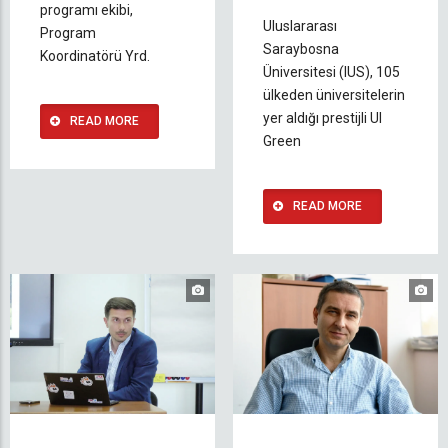
programı ekibi,
Uluslararası
Program
Saraybosna
Koordinatörü Yrd.
Üniversitesi (IUS), 105
ülkeden üniversitelerin
yer aldığı prestijli UI
READ MORE
Green
READ MORE