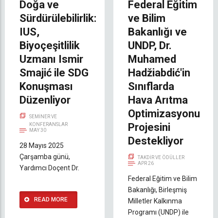
Doğa ve
Federal Eğitim
Sürdürülebilirlik:
ve Bilim
IUS,
Bakanlığı ve
Biyoçeşitlilik
UNDP, Dr.
Uzmanı Ismir
Muhamed
Smajić ile SDG
Hadžiabdić'in
Konuşması
Sınıflarda
Düzenliyor
Hava Arıtma
Optimizasyonu
SEMINER VE
Projesini
KONFERANSLAR
MAY 30
Destekliyor
28 Mayıs 2025
Çarşamba günü,
TAKDIR VE ÖDÜLLER
APR 26
Yardımcı Doçent Dr.
Federal Eğitim ve Bilim
Bakanlığı, Birleşmiş
READ MORE
Milletler Kalkınma
Programı (UNDP) ile