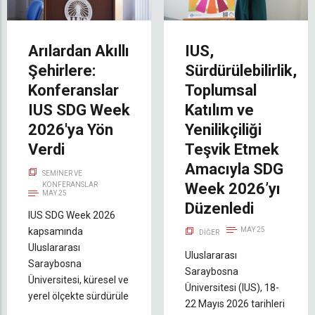
Arılardan Akıllı
IUS,
Şehirlere:
Sürdürülebilirlik,
Konferanslar
Toplumsal
IUS SDG Week
Katılım ve
2026'ya Yön
Yenilikçiliği
Verdi
Teşvik Etmek
Amacıyla SDG
SEMINER VE
Week 2026’yı
KONFERANSLAR
MAY 25
Düzenledi
IUS SDG Week 2026
kapsamında
MAY 25
DIĞER
Uluslararası
Uluslararası
Saraybosna
Saraybosna
Üniversitesi, küresel ve
Üniversitesi (IUS), 18-
yerel ölçekte sürdürüle
22 Mayıs 2026 tarihleri