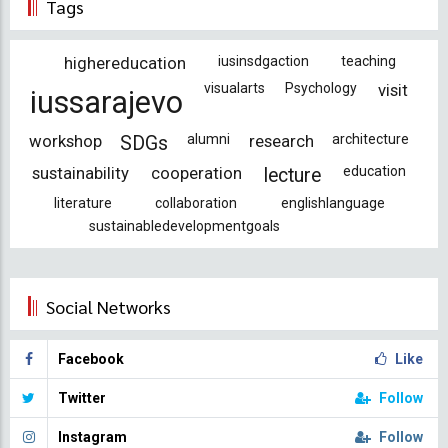
Tags
kullanılan
sayfa
highereducation
iusinsdgaction
teaching
visualarts
Psychology
visit
iussarajevo
workshop
alumni
research
architecture
SDGs
sustainability
cooperation
education
lecture
literature
collaboration
englishlanguage
sustainabledevelopmentgoals
Social Networks
Facebook
Like
Twitter
Follow
Instagram
Follow