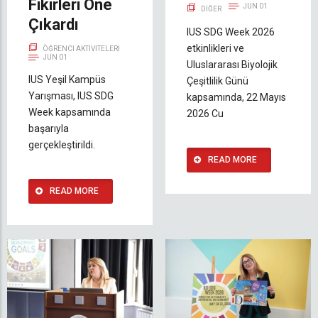
Fikirleri Öne
JUN 01
DIĞER
Çıkardı
IUS SDG Week 2026
etkinlikleri ve
ÖĞRENCI AKTIVITELERI
JUN 01
Uluslararası Biyolojik
IUS Yeşil Kampüs
Çeşitlilik Günü
Yarışması, IUS SDG
kapsamında, 22 Mayıs
Week kapsamında
2026 Cu
başarıyla
gerçekleştirildi.
READ MORE
READ MORE