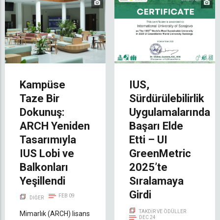
Kampüse
IUS,
Taze Bir
Sürdürülebilirlik
Dokunuş:
Uygulamalarında
ARCH Yeniden
Başarı Elde
Tasarımıyla
Etti – UI
IUS Lobi ve
GreenMetric
Balkonları
2025’te
Yeşillendi
Sıralamaya
Girdi
FEB 09
DIĞER
TAKDIR VE ÖDÜLLER
Mimarlık (ARCH) lisans
DEC 24