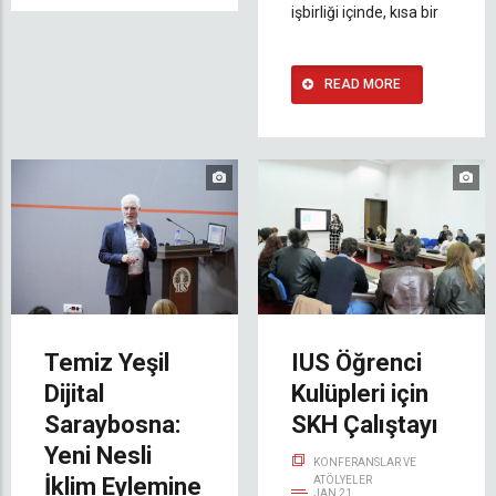
işbirliği içinde, kısa bir
READ MORE
Temiz Yeşil
IUS Öğrenci
Dijital
Kulüpleri için
Saraybosna:
SKH Çalıştayı
Yeni Nesli
KONFERANSLAR VE
İklim Eylemine
ATÖLYELER
JAN 21