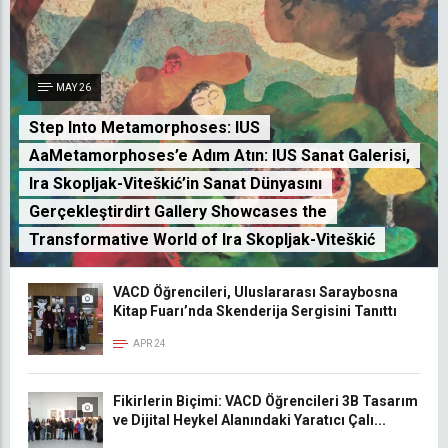
MAY 26
Step Into Metamorphoses: IUS
AaMetamorphoses’e Adım Atın: IUS Sanat Galerisi,
Ira Skopljak-Viteškić’in Sanat Dünyasını
Gerçekleştirdirt Gallery Showcases the
Transformative World of Ira Skopljak-Viteškić
VACD Öğrencileri, Uluslararası Saraybosna
Kitap Fuarı’nda Skenderija Sergisini Tanıttı
APR 24
Fikirlerin Biçimi: VACD Öğrencileri 3B Tasarım
ve Dijital Heykel Alanındaki Yaratıcı Çalı...