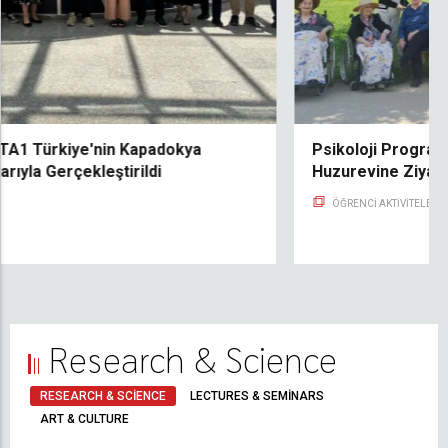
IUS Life ve İstanbul Valiliği, 14. Birleşmiş Milletler
KOBİ Day Konferansı 2026'ya Katıldı
JUL 10
KONFERANSLAR VE ATÖLYELER
BILIM
JUL 09
Research & Science
CYBERFORT LTTA1 Türkiye'nin Kapadokya
RESEARCH & SCIENCE
LECTURES & SEMINARS
Bölgesinde Başarıyla Gerçekleştirildi
ART & CULTURE