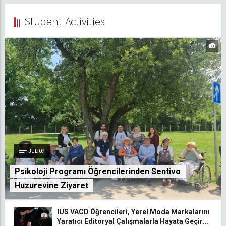
Student Activities
JUL 09
Psikoloji Programı Öğrencilerinden Sentivo
Huzurevine Ziyaret
IUS VACD Öğrencileri, Yerel Moda Markalarını
Yaratıcı Editoryal Çalışmalarla Hayata Geçir...