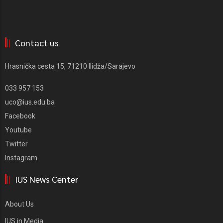
Contact us
Hrasnička cesta 15, 71210 Ilidža/Sarajevo
033 957 153
uco@ius.edu.ba
Facebook
Youtube
Twitter
Instagram
IUS News Center
About Us
IUS in Media