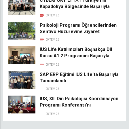
CYBERFORT LTTA1 Türkiye'nin
Kapadokya Bölgesinde Başarıyla
Gerçekleştirildi
09 TEM 26
Psikoloji Programı Öğrencilerinden
Sentivo Huzurevine Ziyaret
09 TEM 26
IUS Life Katılımcıları Boşnakça Dil
Kursu A1.2 Programını Başarıyla
Tamamladı
08 TEM 26
SAP ERP Eğitimi IUS Life'ta Başarıyla
Tamamlandı
08 TEM 26
IUS, XII. Din Psikolojisi Koordinasyon
Programı Konferansı'nı
Gerçekleştirdi
08 TEM 26