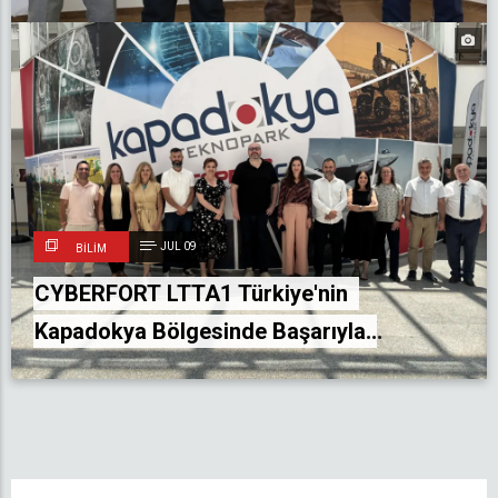
JUL 09
BILIM
CYBERFORT LTTA1 Türkiye'nin
Kapadokya Bölgesinde Başarıyla
Gerçekleştirildi