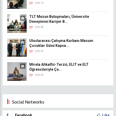
JUN 10
TLT Mezun Buluşmaları, Üniversite
Deneyimini Kariyer B...
JUN 08
Uluslararası Çatışma Kurbanı Masum
Çocuklar Günü Kapsa...
JUN 05
Mirela Alikalfić-Terzić, ELIT ve ELT
Öğrencileriyle Çe...
JUN 03
Social Networks
Facebook
Like