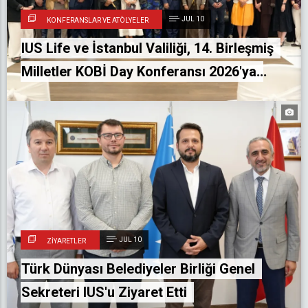
JUL 10
KONFERANSLAR VE ATÖLYELER
IUS Life ve İstanbul Valiliği, 14. Birleşmiş
Milletler KOBİ Day Konferansı 2026'ya
Katıldı
JUL 10
ZIYARETLER
Türk Dünyası Belediyeler Birliği Genel
Sekreteri IUS'u Ziyaret Etti