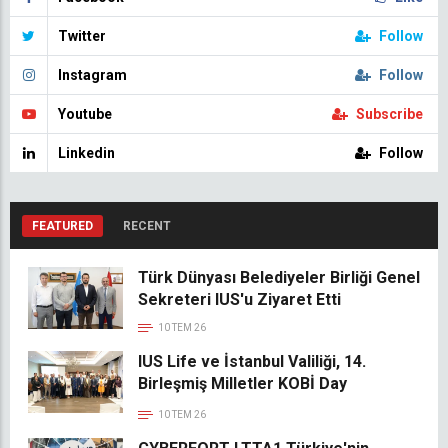
Twitter
Follow
Instagram
Follow
Youtube
Subscribe
Linkedin
Follow
FEATURED
RECENT
Türk Dünyası Belediyeler Birliği Genel
Sekreteri IUS'u Ziyaret Etti
10 TEM 26
IUS Life ve İstanbul Valiliği, 14.
Birleşmiş Milletler KOBİ Day
Konferansı 2026'ya Katıldı
10 TEM 26