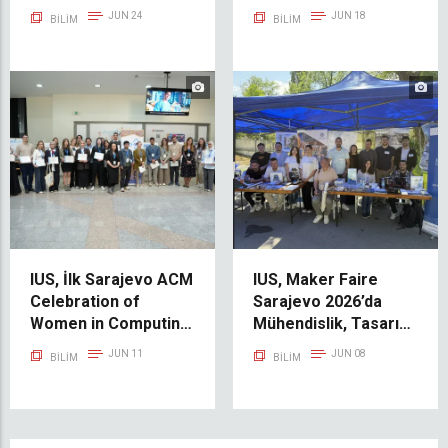
Başarıyla Savundu
Srebrenitsa’ya Dönüş
JUN 24
JUN 18
BILIM
BILIM
Projesine Katkı
Sundu
IUS, İlk Sarajevo ACM
IUS, Maker Faire
Celebration of
Sarajevo 2026’da
Women in Computing
Mühendislik, Tasarım
– SCWiC 2026
ve Yenilikçiliği Tanıttı
JUN 11
JUN 08
BILIM
BILIM
Etkinliğini
Gerçekleştirdi