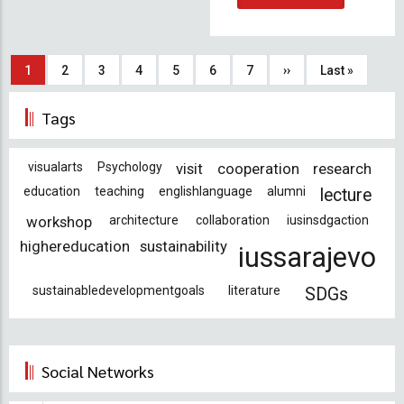
Sayfalama
Şu
1
Sayfa
2
Sayfa
3
Sayfa
4
Sayfa
5
Sayfa
6
Sayfa
7
Sonraki
››
Son
Last »
an
sayfa
sayfa
Tags
kullanılan
sayfa
visualarts
Psychology
visit
cooperation
research
education
teaching
englishlanguage
alumni
lecture
workshop
architecture
collaboration
iusinsdgaction
highereducation
sustainability
iussarajevo
sustainabledevelopmentgoals
literature
SDGs
Social Networks