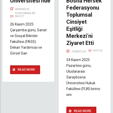
Üniversitesi’nde
Bosna Hersek
Federasyonu
SEMINER VE
Toplumsal
KONFERANSLAR
NOV 27
Cinsiyet
26 Kasım 2025
Eşitliği
Çarşamba günü, Sanat
Merkezi’ni
ve Sosyal Bilimler
Fakültesi (FASS)
Ziyaret Etti
Dekan Yardımcısı ve
NOV 26
ZIYARETLER
Görsel San
24 Kasım 2025
Pazartesi günü,
READ MORE
Uluslararası
Saraybosna
Üniversitesi Hukuk
Fakültesi (FLW) birinci
sını
READ MORE