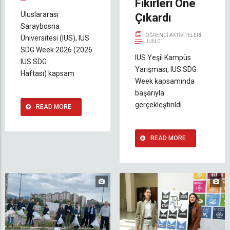
Fikirleri Öne
Uluslararası
Çıkardı
Saraybosna
ÖĞRENCI AKTIVITELERI
Üniversitesi (IUS), IUS
JUN 01
SDG Week 2026 (2026
IUS Yeşil Kampüs
IUS SDG
Yarışması, IUS SDG
Haftası) kapsam
Week kapsamında
başarıyla
gerçekleştirildi.
READ MORE
READ MORE