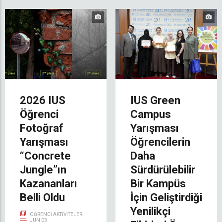
2026 IUS
IUS Green
Öğrenci
Campus
Fotoğraf
Yarışması
Yarışması
Öğrencilerin
“Concrete
Daha
Jungle”ın
Sürdürülebilir
Kazananları
Bir Kampüs
Belli Oldu
İçin Geliştirdiği
Yenilikçi
ÖĞRENCI AKTIVITELERI
JUN 03