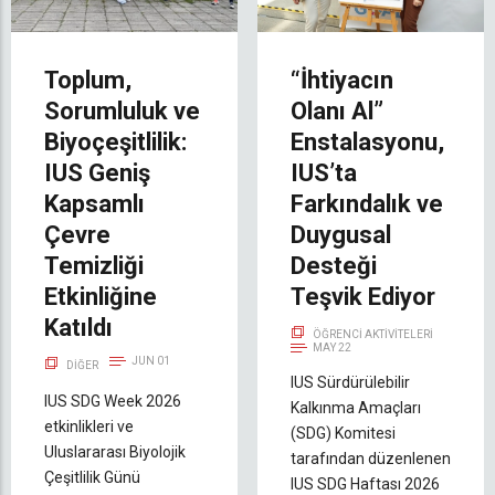
Toplum,
“İhtiyacın
Sorumluluk ve
Olanı Al”
Biyoçeşitlilik:
Enstalasyonu,
IUS Geniş
IUS’ta
Kapsamlı
Farkındalık ve
Çevre
Duygusal
Temizliği
Desteği
Etkinliğine
Teşvik Ediyor
Katıldı
ÖĞRENCI AKTIVITELERI
MAY 22
JUN 01
DIĞER
IUS Sürdürülebilir
IUS SDG Week 2026
Kalkınma Amaçları
etkinlikleri ve
(SDG) Komitesi
Uluslararası Biyolojik
tarafından düzenlenen
Çeşitlilik Günü
IUS SDG Haftası 2026