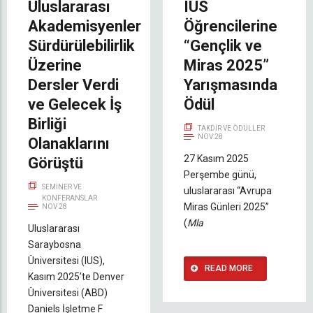
Uluslararası
IUS
Akademisyenler
Öğrencilerine
Sürdürülebilirlik
“Gençlik ve
Üzerine
Miras 2025”
Dersler Verdi
Yarışmasında
ve Gelecek İş
Ödül
Birliği
TAKDIR VE ÖDÜLLER
NOV 28
Olanaklarını
27 Kasım 2025
Görüştü
Perşembe günü,
SEMINER VE
uluslararası “Avrupa
KONFERANSLAR
Miras Günleri 2025”
NOV 28
(
Mla
Uluslararası
Saraybosna
Üniversitesi (IUS),
READ MORE
Kasım 2025’te Denver
Üniversitesi (ABD)
Daniels İşletme F