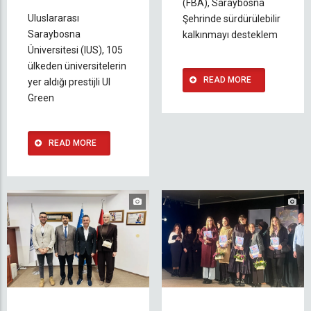
(FBA), Saraybosna
Uluslararası
Şehrinde sürdürülebilir
Saraybosna
kalkınmayı desteklem
Üniversitesi (IUS), 105
ülkeden üniversitelerin
READ MORE
yer aldığı prestijli UI
Green
READ MORE