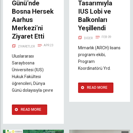
Günü’nde
Tasarımıyla
Bosna Hersek
IUS Lobi ve
Aarhus
Balkonları
Merkezi’ni
Yeşillendi
Ziyaret Etti
FEB 09
DIĞER
APR 23
ZIYARETLER
Mimarlık (ARCH) lisans
programı ekibi,
Uluslararası
Program
Saraybosna
Koordinatörü Yrd.
Üniversitesi (IUS)
Hukuk Fakültesi
öğrencileri, Dünya
READ MORE
Günü dolayısıyla çevre
READ MORE