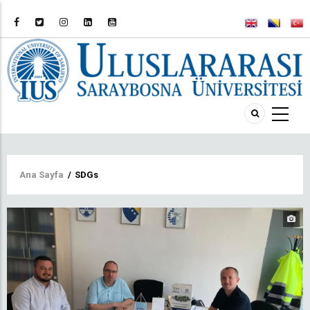
Sayfa
Ana Sayfa
/
SDGs
yolu