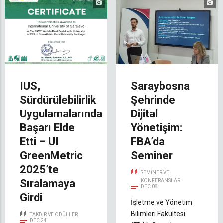
IUS,
Saraybosna
Sürdürülebilirlik
Şehrinde
Uygulamalarında
Dijital
Başarı Elde
Yönetişim:
Etti – UI
FBA’da
GreenMetric
Seminer
2025’te
SEMINER VE
Sıralamaya
KONFERANSLAR
DEC 08
Girdi
İşletme ve Yönetim
Bilimleri Fakültesi
TAKDIR VE ÖDÜLLER
DEC 24