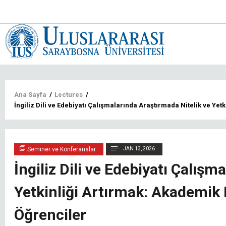
Main
navigat
tr
Sayfa
Ana Sayfa
/
Lectures
/
İngiliz Dili ve Edebiyatı Çalışmalarında Araştırmada Nitelik ve Yetk
yolu
Seminer ve Konferanslar
JAN 13, 2026
İngiliz Dili ve Edebiyatı Çalışm
Yetkinliği Artırmak: Akademik B
Öğrenciler