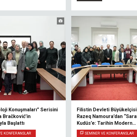
loji Konuşmaları” Serisini
Filistin Devleti Büyükelçis
a Bračković’in
Razeq Namoura’dan “Sara
la Başlattı
Kudüs’e: Tarihin Modern
Diplomasideki Rolü” Konul
VE KONFERANSLAR
SEMINER VE KONFERANSLAR
Konferans