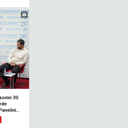
sının 30.
ede
Panelini