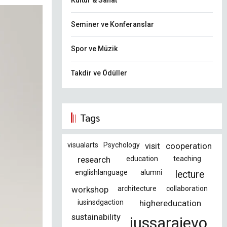
Kültür & Sanat
Seminer ve Konferanslar
Spor ve Müzik
Takdir ve Ödüller
Tags
visualarts
Psychology
visit
cooperation
research
education
teaching
englishlanguage
alumni
lecture
workshop
architecture
collaboration
iusinsdgaction
highereducation
sustainability
iussarajevo