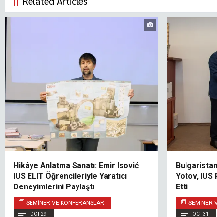
Related Articles
Hikâye Anlatma Sanatı: Emir Isović
Bulgaristan
IUS ELIT Öğrencileriyle Yaratıcı
Yotov, IUS 
Deneyimlerini Paylaştı
Etti
SEMINER VE KONFERANSLAR
SEMINER 
OCT 29
OCT 31