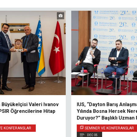
 Büyükelçisi Valeri Ivanov
IUS, “Dayton Barış Anlaşma
PSIR Öğrencilerine Hitap
Yılında Bosna Hersek Ner
Duruyor?” Başlıklı Uzman 
Gerçekleştiriyor
VE KONFERANSLAR
SEMINER VE KONFERANSLAR
DEC 05