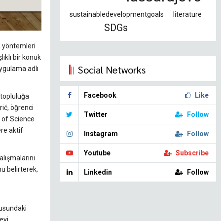
sustainabledevelopmentgoals
literature
SDGs
a yöntemleri
ıklı bir konuk
Social Networks
Uygulama adlı
Facebook
Like
 topluluğa
ić, öğrenci
Twitter
Follow
b of Science
re aktif
Instagram
Follow
Youtube
Subscribe
alışmalarını
u belirterek,
Linkedin
Follow
nusundaki
eyi