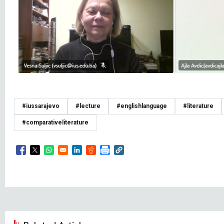
#iussarajevo
#lecture
#englishlanguage
#literature
#comparativeliterature
Opens in a new window
Opens in a new window
Opens in a new window
Opens in a new window
Opens in a new window