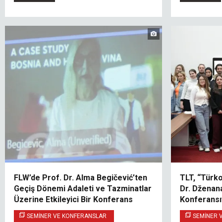
FLW’de Prof. Dr. Alma Begičević’ten
TLT, “Türko
Geçiş Dönemi Adaleti ve Tazminatlar
Dr. Dženan
Üzerine Etkileyici Bir Konferans
Konferansıy
SEMINER VE KONFERANSLAR
SEMINER 