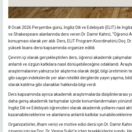
8 Ocak 2026 Perşembe günü, İngiliz Dili ve Edebiyatı (ELIT) ile İngi
ve Shakespeare alanlarında ders veren Dr. Damir Kahrić, “Öğrenci A
konuşmacı olarak yer aldı. Ders, ELIT Program Koordinatörü Doç. Dr.
yüksek lisans dersi kapsamında organize edildi.
Çevrim içi olarak gerçekleştirilen ders, öğrenci akademik çalışmalar
anlamlı ve özgün katkılara nasıl dönüşebileceğine odaklandı. Araştı
araştırmalarının yalnızca bir alıştırma olarak değil, bilgi üretimin
gibi saygın indekslerde yer alan nitelikli dergilerde yayın yapma, b
olarak katılma gibi olanaklar hakkında bilgi verdi.
Ders kapsamında ayrıca akademik araştırmalarda disiplinlerarası yak
daha geniş akademik tartışmalar içinde konumlandırmaları yönünde teş
İngiliz Dili ve Edebiyatı öğrencileri olarak akademik yollarını nasıl
kazanabileceklerine ve alanlarına anlamlı katkılar sunabileceklerine d
Organizatörler, ilham verici ve motive edici dersi için Dr. Damir Ka
özverisi için ise Doç. Dr. Vesna Suljić’e içten teşekkürlerini sundu. H