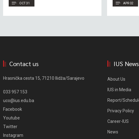
OCT 31
APR 02
Contact us
IUS News
Hrasnička cesta 15, 71210 Ilidža/Sarajevo
About Us
IUS in Media
033 957 153
Report/Schedul
uco@ius.edu.ba
Facebook
Privacy Policy
Youtube
Career-IUS
Twitter
News
Instagram