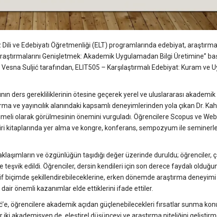
liz Dili ve Edebiyatı Öğretmenliği (ELT) programlarında edebiyat, araştırm
raştırmalarını Genişletmek: Akademik Uygulamadan Bilgi Üretimine” başl
 Vesna Suljić tarafından, ELIT505 – Karşılaştırmalı Edebiyat: Kuram ve 
ının ders gerekliliklerinin ötesine geçerek yerel ve uluslararası akademik
rma ve yayıncılık alanındaki kapsamlı deneyimlerinden yola çıkan Dr. Kahr
in temeli olarak görülmesinin önemini vurguladı. Öğrencilere Scopus ve We
ildiri kitaplarında yer alma ve kongre, konferans, sempozyum ile seminerle
laşımların ve özgünlüğün taşıdığı değer üzerinde duruldu; öğrenciler, ç
vik edildi. Öğrenciler, dersin kendileri için son derece faydalı olduğun
 aktif biçimde şekillendirebileceklerine, erken dönemde araştırma deneyimi
air önemli kazanımlar elde ettiklerini ifade ettiler.
hrić’e, öğrencilere akademik açıdan güçlenebilecekleri fırsatlar sunma ko
er iki akademisyen de, eleştirel düşünceyi ve araştırma niteliğini geliştirm