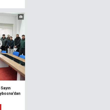
i Sayın
ybosna’dan
u