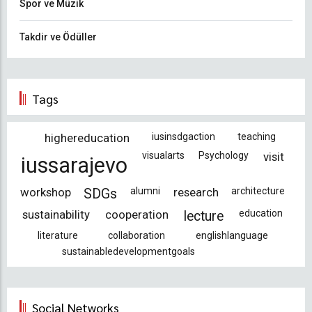
Spor ve Müzik
Takdir ve Ödüller
Tags
highereducation
iusinsdgaction
teaching
visualarts
Psychology
visit
iussarajevo
workshop
alumni
research
architecture
SDGs
sustainability
cooperation
education
lecture
literature
collaboration
englishlanguage
sustainabledevelopmentgoals
Social Networks