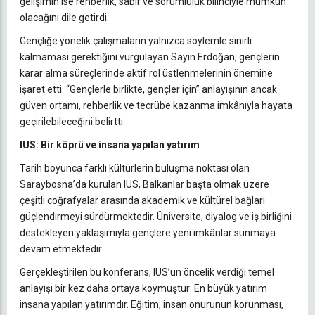
gelişimin ise rehberlik, sabır ve sorumluluk bilinciyle mümkün
olacağını dile getirdi.
Gençliğe yönelik çalışmaların yalnızca söylemle sınırlı
kalmaması gerektiğini vurgulayan Sayın Erdoğan, gençlerin
karar alma süreçlerinde aktif rol üstlenmelerinin önemine
işaret etti. “Gençlerle birlikte, gençler için” anlayışının ancak
güven ortamı, rehberlik ve tecrübe kazanma imkânıyla hayata
geçirilebileceğini belirtti.
IUS: Bir köprü ve insana yapılan yatırım
Tarih boyunca farklı kültürlerin buluşma noktası olan
Saraybosna’da kurulan IUS, Balkanlar başta olmak üzere
çeşitli coğrafyalar arasında akademik ve kültürel bağları
güçlendirmeyi sürdürmektedir. Üniversite, diyalog ve iş birliğini
destekleyen yaklaşımıyla gençlere yeni imkânlar sunmaya
devam etmektedir.
Gerçekleştirilen bu konferans, IUS’un öncelik verdiği temel
anlayışı bir kez daha ortaya koymuştur: En büyük yatırım
insana yapılan yatırımdır. Eğitim; insan onurunun korunması,