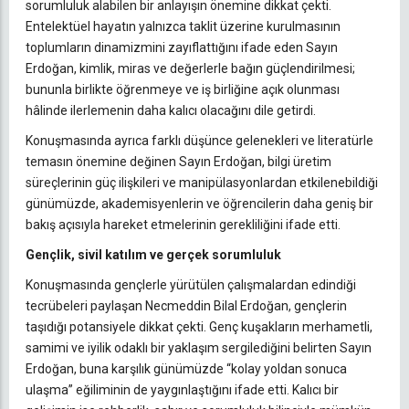
sorumluluk alabilen bir anlayışın önemine dikkat çekti.
Entelektüel hayatın yalnızca taklit üzerine kurulmasının
toplumların dinamizmini zayıflattığını ifade eden Sayın
Erdoğan, kimlik, miras ve değerlerle bağın güçlendirilmesi;
bununla birlikte öğrenmeye ve iş birliğine açık olunması
hâlinde ilerlemenin daha kalıcı olacağını dile getirdi.
Konuşmasında ayrıca farklı düşünce gelenekleri ve literatürle
temasın önemine değinen Sayın Erdoğan, bilgi üretim
süreçlerinin güç ilişkileri ve manipülasyonlardan etkilenebildiği
günümüzde, akademisyenlerin ve öğrencilerin daha geniş bir
bakış açısıyla hareket etmelerinin gerekliliğini ifade etti.
Gençlik, sivil katılım ve gerçek sorumluluk
Konuşmasında gençlerle yürütülen çalışmalardan edindiği
tecrübeleri paylaşan Necmeddin Bilal Erdoğan, gençlerin
taşıdığı potansiyele dikkat çekti. Genç kuşakların merhametli,
samimi ve iyilik odaklı bir yaklaşım sergilediğini belirten Sayın
Erdoğan, buna karşılık günümüzde “kolay yoldan sonuca
ulaşma” eğiliminin de yaygınlaştığını ifade etti. Kalıcı bir