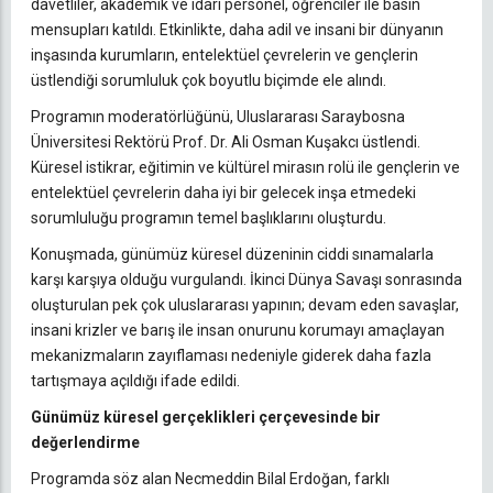
davetliler, akademik ve idari personel, öğrenciler ile basın
mensupları katıldı. Etkinlikte, daha adil ve insani bir dünyanın
inşasında kurumların, entelektüel çevrelerin ve gençlerin
üstlendiği sorumluluk çok boyutlu biçimde ele alındı.
Programın moderatörlüğünü, Uluslararası Saraybosna
Üniversitesi Rektörü Prof. Dr. Ali Osman Kuşakcı üstlendi.
Küresel istikrar, eğitimin ve kültürel mirasın rolü ile gençlerin ve
entelektüel çevrelerin daha iyi bir gelecek inşa etmedeki
sorumluluğu programın temel başlıklarını oluşturdu.
Konuşmada, günümüz küresel düzeninin ciddi sınamalarla
karşı karşıya olduğu vurgulandı. İkinci Dünya Savaşı sonrasında
oluşturulan pek çok uluslararası yapının; devam eden savaşlar,
insani krizler ve barış ile insan onurunu korumayı amaçlayan
mekanizmaların zayıflaması nedeniyle giderek daha fazla
tartışmaya açıldığı ifade edildi.
Günümüz küresel gerçeklikleri çerçevesinde bir
değerlendirme
Programda söz alan Necmeddin Bilal Erdoğan, farklı