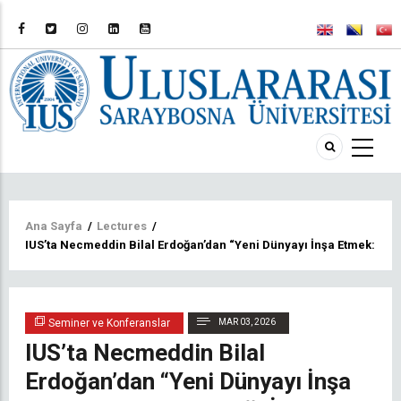
Sayfa
Ana Sayfa
/
Lectures
/
IUS’ta Necmeddin Bilal Erdoğan’dan “Yeni Dünyayı İnşa Etmek: Balk
yolu
Seminer ve Konferanslar
MAR 03, 2026
IUS’ta Necmeddin Bilal
Erdoğan’dan “Yeni Dünyayı İnşa