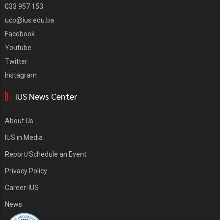
033 957 153
uco@ius.edu.ba
Facebook
Youtube
Twitter
Instagram
IUS News Center
About Us
IUS in Media
Report/Schedule an Event
Privacy Policy
Career-IUS
News