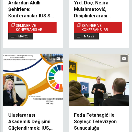
Arılardan Akıllı
Yrd. Doç. Nejira
Şehirlere:
Mulahmetović,
Konferanslar IUS SDG
Disiplinlerarası
Week 2026'ya Yön
Araştırmalar Konulu
SEMINER VE
SEMINER VE
Verdi
Uluslararası
KONFERANSLAR
KONFERANSLAR
Seminerde Açılış
MAY 25
MAY 22
Konuşmacısı Olarak
Yer Aldı
Uluslararası
Feđa Fetahagić ile
Akademik Değişimi
Söyleşi: Televizyon
Güçlendirmek: IUS,
Sunuculuğu