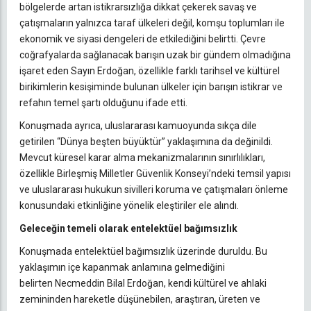
bölgelerde artan istikrarsızlığa dikkat çekerek savaş ve
çatışmaların yalnızca taraf ülkeleri değil, komşu toplumları ile
ekonomik ve siyasi dengeleri de etkilediğini belirtti. Çevre
coğrafyalarda sağlanacak barışın uzak bir gündem olmadığına
işaret eden Sayın Erdoğan, özellikle farklı tarihsel ve kültürel
birikimlerin kesişiminde bulunan ülkeler için barışın istikrar ve
refahın temel şartı olduğunu ifade etti.
Konuşmada ayrıca, uluslararası kamuoyunda sıkça dile
getirilen “Dünya beşten büyüktür” yaklaşımına da değinildi.
Mevcut küresel karar alma mekanizmalarının sınırlılıkları,
özellikle Birleşmiş Milletler Güvenlik Konseyi’ndeki temsil yapısı
ve uluslararası hukukun sivilleri koruma ve çatışmaları önleme
konusundaki etkinliğine yönelik eleştiriler ele alındı.
Geleceğin temeli olarak entelektüel bağımsızlık
Konuşmada entelektüel bağımsızlık üzerinde duruldu. Bu
yaklaşımın içe kapanmak anlamına gelmediğini
belirten Necmeddin Bilal Erdoğan, kendi kültürel ve ahlaki
zemininden hareketle düşünebilen, araştıran, üreten ve