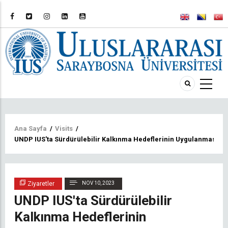
Sayfa
Ana Sayfa
/
Visits
/
UNDP IUS'ta Sürdürülebilir Kalkınma Hedeflerinin Uygulanmasını 
yolu
Ziyaretler
NOV 10, 2023
UNDP IUS'ta Sürdürülebilir
Kalkınma Hedeflerinin