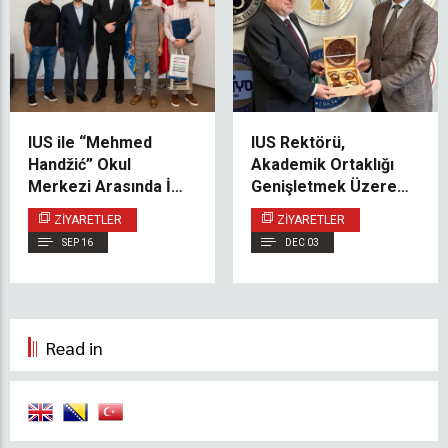
IUS ile “Mehmed
IUS Rektörü,
Handžić” Okul
Akademik Ortaklığı
Merkezi Arasında İş
Genişletmek Üzere
Birliği Protokolü
Marmara
ZIYARETLER
ZIYARETLER
İmzalıyor
Üniversitesi’ni Ziyaret
SEP 16
DEC 03
Etti
Read in