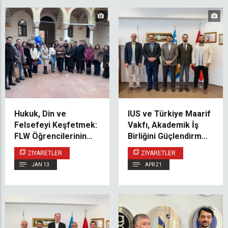
Hukuk, Din ve
IUS ve Türkiye Maarif
Felsefeyi Keşfetmek:
Vakfı, Akademik İş
FLW Öğrencilerinin
Birliğini Güçlendirme
FIN UNSA’ya
Fırsatlarını
ZIYARETLER
ZIYARETLER
Akademik Ziyareti
Değerlendirdi
JAN 13
APR 21