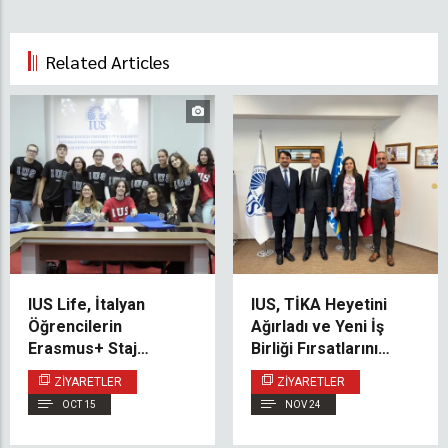
Related Articles
IUS Life, İtalyan
IUS, TİKA Heyetini
Öğrencilerin
Ağırladı ve Yeni İş
Erasmus+ Staj
Birliği Fırsatlarını
Programını Başarıyla
Değerlendirdi
ZIYARETLER
ZIYARETLER
Tamamladı
OCT 15
NOV 24