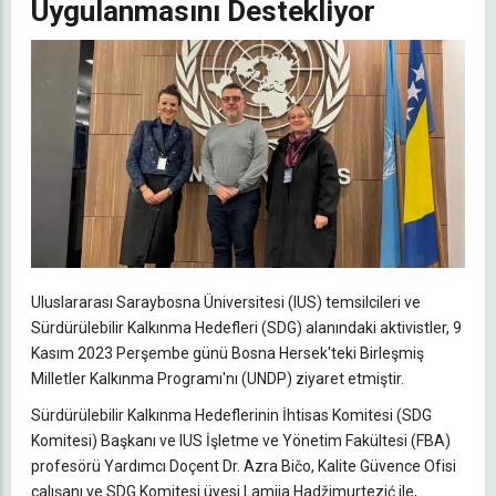
Uygulanmasını Destekliyor
Uluslararası Saraybosna Üniversitesi (IUS) temsilcileri ve
Sürdürülebilir Kalkınma Hedefleri (SDG) alanındaki aktivistler, 9
Kasım 2023 Perşembe günü Bosna Hersek'teki Birleşmiş
Milletler Kalkınma Programı'nı (UNDP) ziyaret etmiştir.
Sürdürülebilir Kalkınma Hedeflerinin İhtisas Komitesi (SDG
Komitesi) Başkanı ve IUS İşletme ve Yönetim Fakültesi (FBA)
profesörü Yardımcı Doçent Dr. Azra Bičo, Kalite Güvence Ofisi
çalışanı ve SDG Komitesi üyesi Lamija Hadžimurtezić ile,