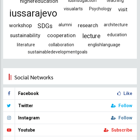
highereducation
iusinsdgaction
teaching
visualarts
Psychology
visit
iussarajevo
workshop
alumni
research
architecture
SDGs
sustainability
cooperation
education
lecture
literature
collaboration
englishlanguage
sustainabledevelopmentgoals
Social Networks
Facebook
Like
Twitter
Follow
Instagram
Follow
Youtube
Subscribe