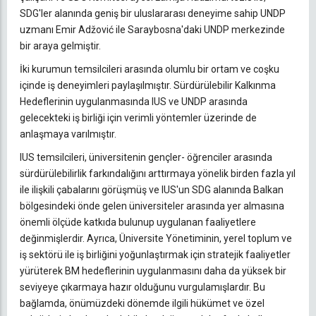
SDG'ler alanında geniş bir uluslararası deneyime sahip UNDP
uzmanı Emir Adžović ile Saraybosna'daki UNDP merkezinde
bir araya gelmiştir.
İki kurumun temsilcileri arasında olumlu bir ortam ve coşku
içinde iş deneyimleri paylaşılmıştır. Sürdürülebilir Kalkınma
Hedeflerinin uygulanmasında IUS ve UNDP arasında
gelecekteki iş birliği için verimli yöntemler üzerinde de
anlaşmaya varılmıştır.
IUS temsilcileri, üniversitenin gençler- öğrenciler arasında
sürdürülebilirlik farkındalığını arttırmaya yönelik birden fazla yıl
ile ilişkili çabalarını görüşmüş ve IUS'un SDG alanında Balkan
bölgesindeki önde gelen üniversiteler arasında yer almasına
önemli ölçüde katkıda bulunup uygulanan faaliyetlere
değinmişlerdir. Ayrıca, Üniversite Yönetiminin, yerel toplum ve
iş sektörü ile iş birliğini yoğunlaştırmak için stratejik faaliyetler
yürüterek BM hedeflerinin uygulanmasını daha da yüksek bir
seviyeye çıkarmaya hazır olduğunu vurgulamışlardır. Bu
bağlamda, önümüzdeki dönemde ilgili hükümet ve özel