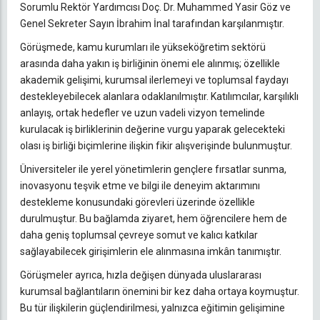
Sorumlu Rektör Yardımcısı Doç. Dr. Muhammed Yasir Göz ve
Genel Sekreter Sayın İbrahim İnal tarafından karşılanmıştır.
Görüşmede, kamu kurumları ile yükseköğretim sektörü
arasında daha yakın iş birliğinin önemi ele alınmış; özellikle
akademik gelişimi, kurumsal ilerlemeyi ve toplumsal faydayı
destekleyebilecek alanlara odaklanılmıştır. Katılımcılar, karşılıklı
anlayış, ortak hedefler ve uzun vadeli vizyon temelinde
kurulacak iş birliklerinin değerine vurgu yaparak gelecekteki
olası iş birliği biçimlerine ilişkin fikir alışverişinde bulunmuştur.
Üniversiteler ile yerel yönetimlerin gençlere fırsatlar sunma,
inovasyonu teşvik etme ve bilgi ile deneyim aktarımını
destekleme konusundaki görevleri üzerinde özellikle
durulmuştur. Bu bağlamda ziyaret, hem öğrencilere hem de
daha geniş toplumsal çevreye somut ve kalıcı katkılar
sağlayabilecek girişimlerin ele alınmasına imkân tanımıştır.
Görüşmeler ayrıca, hızla değişen dünyada uluslararası
kurumsal bağlantıların önemini bir kez daha ortaya koymuştur.
Bu tür ilişkilerin güçlendirilmesi, yalnızca eğitimin gelişimine