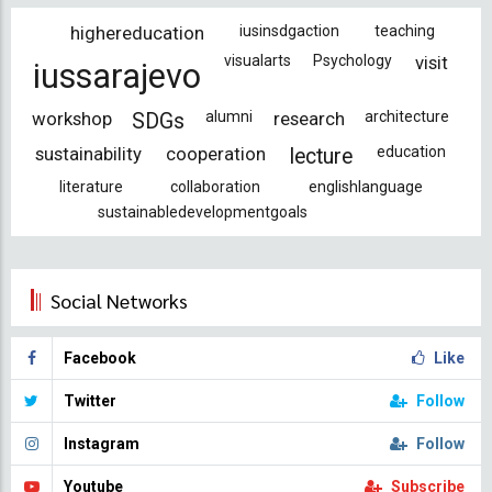
highereducation
iusinsdgaction
teaching
visualarts
Psychology
visit
iussarajevo
workshop
alumni
research
architecture
SDGs
sustainability
cooperation
education
lecture
literature
collaboration
englishlanguage
sustainabledevelopmentgoals
Social Networks
Facebook
Like
Twitter
Follow
Instagram
Follow
Youtube
Subscribe