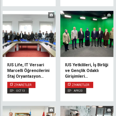
IUS Life, IT Versari
IUS Yetkilileri, İş Birliği
Marcelli Öğrencilerini
ve Gençlik Odaklı
Staj Oryantasyon
Girişimleri
Günü’nde Ağırladı
Desteklemek
ZIYARETLER
ZIYARETLER
Amacıyla Türkiye’deki
OCT 13
APR 20
İlişkilerini
Güçlendiriyor