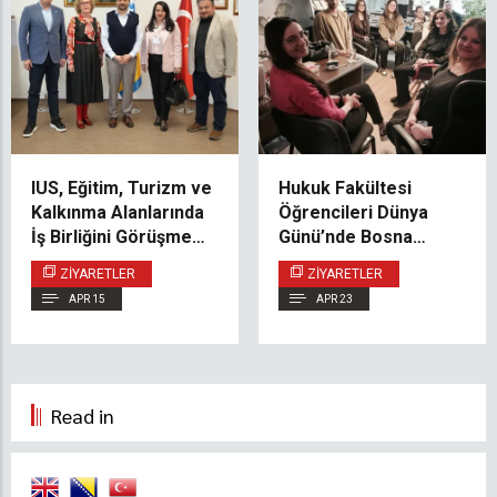
IUS, Eğitim, Turizm ve
Hukuk Fakültesi
Kalkınma Alanlarında
Öğrencileri Dünya
İş Birliğini Görüşmek
Günü’nde Bosna
Üzere Ilidža
Hersek Aarhus
ZIYARETLER
ZIYARETLER
Belediyesi Heyetini
Merkezi’ni Ziyaret Etti
APR 15
APR 23
Ağırladı
Read in