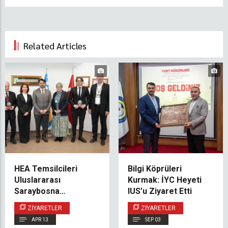
Related Articles
HEA Temsilcileri
Bilgi Köprüleri
Uluslararası
Kurmak: İYC Heyeti
Saraybosna
IUS’u Ziyaret Etti
Üniversitesi’ne Resmî
ZIYARETLER
ZIYARETLER
Ziyarette Bulundu
APR 13
SEP 03