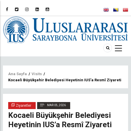
Sayfa
Ana Sayfa
/
Visits
/
Kocaeli Büyükşehir Belediyesi Heyetinin IUS’a Resmî Ziyareti
yolu
Ziyaretler
MAR 05, 2026
Kocaeli Büyükşehir Belediyesi
Heyetinin IUS’a Resmî Ziyareti