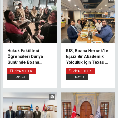
Hukuk Fakültesi
IUS, Bosna Hersek’te
Öğrencileri Dünya
Eşsiz Bir Akademik
Günü’nde Bosna
Yolculuk İçin Texas at
Hersek Aarhus
Austin Üniversitesi
ZIYARETLER
ZIYARETLER
Merkezi’ni Ziyaret Etti
Öğrencilerini Ağırlıyor
APR 23
MAY 14