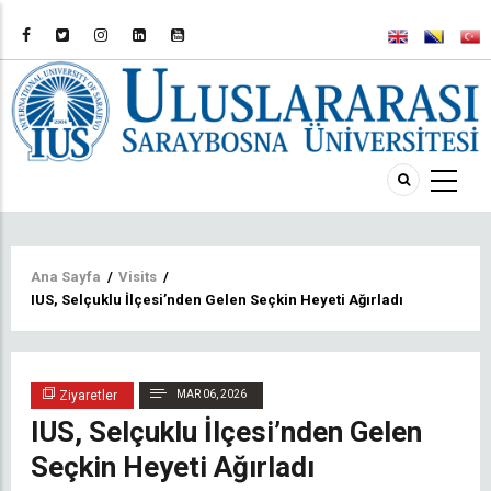
Sayfa
Ana Sayfa
/
Visits
/
IUS, Selçuklu İlçesi’nden Gelen Seçkin Heyeti Ağırladı
yolu
Ziyaretler
MAR 06, 2026
IUS, Selçuklu İlçesi’nden Gelen
Seçkin Heyeti Ağırladı