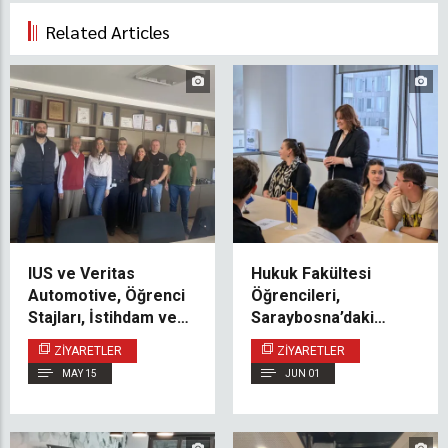
Related Articles
IUS ve Veritas
Hukuk Fakültesi
Automotive, Öğrenci
Öğrencileri,
Stajları, İstihdam ve
Saraybosna’daki
Araştırma Alanlarında
Avrupa Konseyi
ZIYARETLER
ZIYARETLER
İş Birliği Olanaklarını
Ofisini Ziyaret Etti
MAY 15
JUN 01
Değerlendirdi