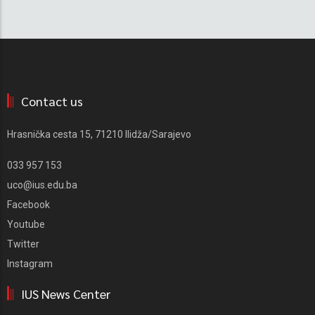
Contact us
Hrasnička cesta 15, 71210 Ilidža/Sarajevo
033 957 153
uco@ius.edu.ba
Facebook
Youtube
Twitter
Instagram
IUS News Center