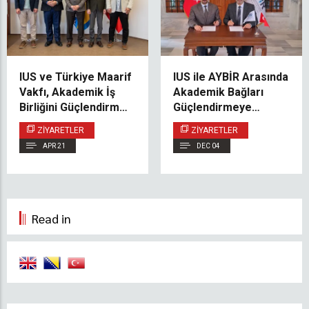
IUS ve Türkiye Maarif
IUS ile AYBİR Arasında
Vakfı, Akademik İş
Akademik Bağları
Birliğini Güçlendirme
Güçlendirmeye
Fırsatlarını
Yönelik İyi Niyet İş
ZIYARETLER
ZIYARETLER
Değerlendirdi
Birliği Protokolü
APR 21
DEC 04
İmzalandı
Read in