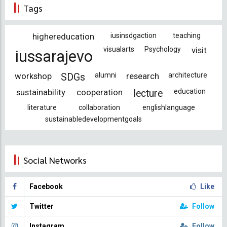
Tags
highereducation
iusinsdgaction
teaching
visualarts
Psychology
visit
iussarajevo
workshop
alumni
research
architecture
SDGs
sustainability
cooperation
education
lecture
literature
collaboration
englishlanguage
sustainabledevelopmentgoals
Social Networks
Facebook
Like
Twitter
Follow
Instagram
Follow