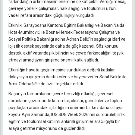
farkındalığın artırılmasının önemine dikkat çekti. Verdiği mesaj,
çevreye yönelik çalışmalar, halk sağlığı ve toplumun uzun
vadeli refahı arasındaki güçlü ilişkiyi vurguladı.
Etkinlik, Saraybosna Kantonu Eğitim Bakanlığı ve Bakan Naida
Hota-Muminović ile Bosna-Hersek Federasyonu Çalışma ve
Sosyal Politika Bakanlığı adına Adnan Delić’in sağladığı idari ve
lojistik destek sayesinde daha da güç kazandı. Söz konusu
destek, aktif vatandaşlık bilincini ve çevre farkındalığını teşvik
etmeyi amaçlayan girişime önemli katkı sağladı.
Etkinliğin hayata geçirilmesine sundukları değerli katkılar
dolayısıyla girişimin destekçileri ve hayırseverler Sabit Bekto ile
Amir Odobašić’e de özel teşekkür edildi.
Başarıyla tamamlanan çevre temizliği etkinliği, çevresel
sorunların çözümünde kurumlar, okullar, gönüllüler ve toplum
paydaşları arasındaki iş birliğinin önemini bir kez daha ortaya
koydu. Aynı zamanda, IUS SDG Week 2026’nın sürdürülebilirlik,
eğitim ve toplumsal katılımı anlamlı girişimler aracılığıyla bir
araya getirme misyonunu da güçlendirdi.