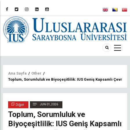
Sayfa
Ana Sayfa
/
Other
/
Toplum, Sorumluluk ve Biyoçeşitlilik: IUS Geniş Kapsamlı Çevre Temi
yolu
Diğer
JUN 01, 2026
Toplum, Sorumluluk ve
Biyoçeşitlilik: IUS Geniş Kapsamlı