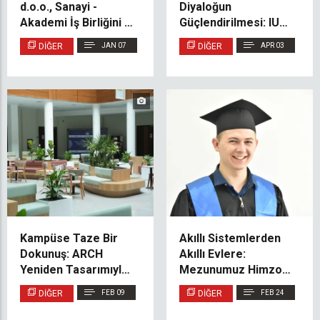
d.o.o., Sanayi -
Diyaloğun
Akademi İş Birliğini ve
Güçlendirilmesi: IUS
Öğrenci İstihdamını
Rektörü SPIUS
DIĞER
JAN 07
DIĞER
APR 03
Güçlendirmek Üzere
Temsilcileriyle Bir
Mutabakat Zaptı
Araya Geldi
İmzaladı
Kampüse Taze Bir
Akıllı Sistemlerden
Dokunuş: ARCH
Akıllı Evlere:
Yeniden Tasarımıyla
Mezunumuz Himzo
IUS Lobi ve Balkonları
Hasak’ın Başarı
DIĞER
FEB 09
DIĞER
FEB 24
Yeşillendi
Hikâyesi