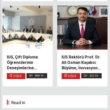
IUS, Çift Diploma
IUS Rektörü Prof. Dr.
Öğrencilerinin
Ali Osman Kuşakcı:
Deneyimlerine
Büyüme, İnovasyon ve
Adanan İş Kahvaltısı
Yükseköğretimin
DIĞER
MAY 14
DIĞER
DEC 30
Programını Düzenledi
Geleceği Üzerine
Read in