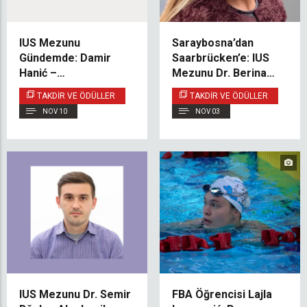
IUS Mezunu
Saraybosna’dan
Gündemde: Damir
Saarbrücken’e: IUS
Hanić –
Mezunu Dr. Berina
Mühendislikten
Muhović, Göz
TAKDIR VE ÖDÜLLER
TAKDIR VE ÖDÜLLER
Girişimciliğe Uzanan
Hastalıkları
NOV 10
NOV 03
Bir Yolculuk
Tedavisinde Yeni Bir
Dönem Başlatıyor
IUS Mezunu Dr. Semir
FBA Öğrencisi Lajla