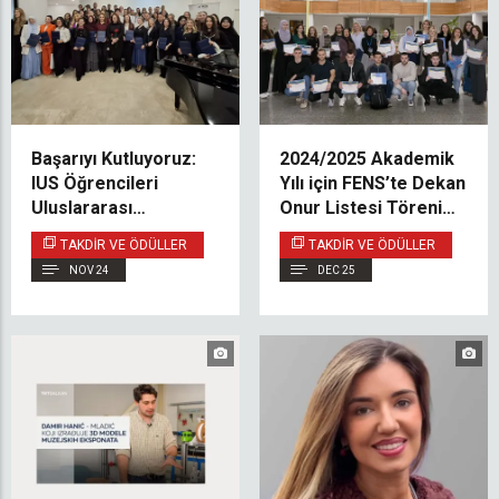
Başarıyı Kutluyoruz:
2024/2025 Akademik
IUS Öğrencileri
Yılı için FENS’te Dekan
Uluslararası
Onur Listesi Töreni
Öğrenciler Günü’nde
Düzenlendi
TAKDIR VE ÖDÜLLER
TAKDIR VE ÖDÜLLER
Federasyonun En
NOV 24
DEC 25
İyileri Arasında
Ödüllendirildi