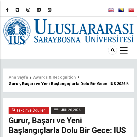
Sayfa
Ana Sayfa
/
Awards & Recognition
/
Gurur, Başarı ve Yeni Başlangıçlarla Dolu Bir Gece: IUS 2026 Mezu
yolu
Takdir ve Ödüller
JUN 26, 2026
Gurur, Başarı ve Yeni
Başlangıçlarla Dolu Bir Gece: IUS