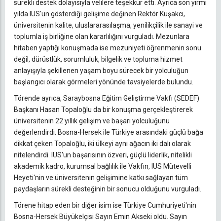
sürekli destek dolayısıyla velilere teşekkür etti. Ayrıca son yirmi
yılda IUS'un gösterdiği gelişime değinen Rektör Kuşakcı,
üniversitenin kalite, uluslararasılaşma, yenilikçilik ile sanayi ve
toplumla iş birliğine olan kararlılığını vurguladı. Mezunlara
hitaben yaptığı konuşmada ise mezuniyeti öğrenmenin sonu
değil, dürüstlük, sorumluluk, bilgelik ve topluma hizmet
anlayışıyla şekillenen yaşam boyu sürecek bir yolculuğun
başlangıcı olarak görmeleri yönünde tavsiyelerde bulundu.
Törende ayrıca, Saraybosna Eğitim Geliştirme Vakfı (SEDEF)
Başkanı Hasan Topaloğlu da bir konuşma gerçekleştirerek
üniversitenin 22 yıllık gelişim ve başarı yolculuğunu
değerlendirdi. Bosna-Hersek ile Türkiye arasındaki güçlü bağa
dikkat çeken Topaloğlu, iki ülkeyi aynı ağacın iki dalı olarak
nitelendirdi. IUS'un başarısının özveri, güçlü liderlik, nitelikli
akademik kadro, kurumsal bağlılık ile Vakfın, IUS Mütevelli
Heyeti'nin ve üniversitenin gelişimine katkı sağlayan tüm
paydaşların sürekli desteğinin bir sonucu olduğunu vurguladı.
Törene hitap eden bir diğer isim ise Türkiye Cumhuriyeti'nin
Bosna-Hersek Büyükelçisi Sayın Emin Akseki oldu. Sayın