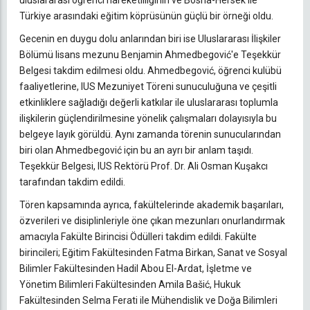
Türkiye arasındaki eğitim köprüsünün güçlü bir örneği oldu.
Gecenin en duygu dolu anlarından biri ise Uluslararası İlişkiler
Bölümü lisans mezunu Benjamin Ahmedbegović'e Teşekkür
Belgesi takdim edilmesi oldu. Ahmedbegović, öğrenci kulübü
faaliyetlerine, IUS Mezuniyet Töreni sunuculuğuna ve çeşitli
etkinliklere sağladığı değerli katkılar ile uluslararası toplumla
ilişkilerin güçlendirilmesine yönelik çalışmaları dolayısıyla bu
belgeye layık görüldü. Aynı zamanda törenin sunucularından
biri olan Ahmedbegović için bu an ayrı bir anlam taşıdı.
Teşekkür Belgesi, IUS Rektörü Prof. Dr. Ali Osman Kuşakcı
tarafından takdim edildi.
Tören kapsamında ayrıca, fakültelerinde akademik başarıları,
özverileri ve disiplinleriyle öne çıkan mezunları onurlandırmak
amacıyla Fakülte Birincisi Ödülleri takdim edildi. Fakülte
birincileri; Eğitim Fakültesinden Fatma Birkan, Sanat ve Sosyal
Bilimler Fakültesinden Hadil Abou El-Ardat, İşletme ve
Yönetim Bilimleri Fakültesinden Amila Bašić, Hukuk
Fakültesinden Selma Ferati ile Mühendislik ve Doğa Bilimleri