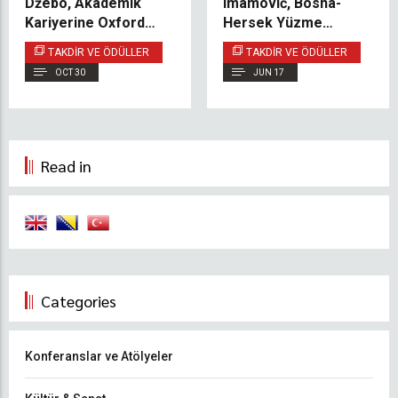
Džebo, Akademik
Imamović, Bosna-
Kariyerine Oxford
Hersek Yüzme
Üniversitesi’nde
Şampiyonu Oldu
TAKDIR VE ÖDÜLLER
TAKDIR VE ÖDÜLLER
Devam Ediyor
OCT 30
JUN 17
Read in
Categories
Konferanslar ve Atölyeler