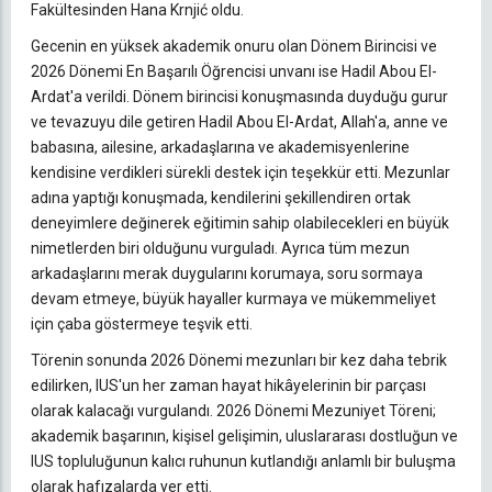
Fakültesinden Hana Krnjić oldu.
Gecenin en yüksek akademik onuru olan Dönem Birincisi ve
2026 Dönemi En Başarılı Öğrencisi unvanı ise Hadil Abou El-
Ardat'a verildi. Dönem birincisi konuşmasında duyduğu gurur
ve tevazuyu dile getiren Hadil Abou El-Ardat, Allah'a, anne ve
babasına, ailesine, arkadaşlarına ve akademisyenlerine
kendisine verdikleri sürekli destek için teşekkür etti. Mezunlar
adına yaptığı konuşmada, kendilerini şekillendiren ortak
deneyimlere değinerek eğitimin sahip olabilecekleri en büyük
nimetlerden biri olduğunu vurguladı. Ayrıca tüm mezun
arkadaşlarını merak duygularını korumaya, soru sormaya
devam etmeye, büyük hayaller kurmaya ve mükemmeliyet
için çaba göstermeye teşvik etti.
Törenin sonunda 2026 Dönemi mezunları bir kez daha tebrik
edilirken, IUS'un her zaman hayat hikâyelerinin bir parçası
olarak kalacağı vurgulandı. 2026 Dönemi Mezuniyet Töreni;
akademik başarının, kişisel gelişimin, uluslararası dostluğun ve
IUS topluluğunun kalıcı ruhunun kutlandığı anlamlı bir buluşma
olarak hafızalarda yer etti.