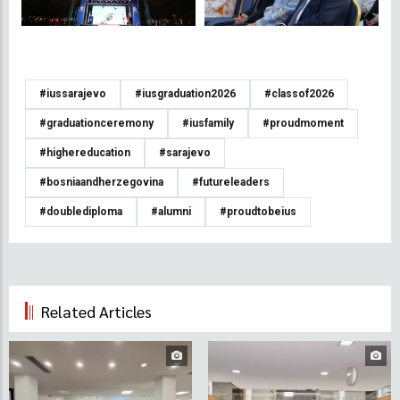
#iussarajevo
#iusgraduation2026
#classof2026
#graduationceremony
#iusfamily
#proudmoment
#highereducation
#sarajevo
#bosniaandherzegovina
#futureleaders
#doublediploma
#alumni
#proudtobeius
Related Articles