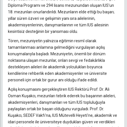
Diploma Programı ve 294 lisans mezunundan oluşan IUS'un
18. mezunları onurlandırıldı. Mezunların elde ettiği bu başarı;
yıllar süren özveri ve gelişimin yanı sıra ailelerinin,
akademisyenlerinin, danışmanlarının ve tüm IUS ailesinin
kesintisiz desteğinin bir yansıması oldu.
Tören, mezuniyetin yalnızca eğitimin resmî olarak
tamamlanması anlamına gelmediğini vurgulayan açılış
konuşmalarıyla başladı. Mezuniyetin, önemli bir dönüm
noktasına ulaşan mezunlar, onları sevgi ve fedakârlıkla
destekleyen aileleri ile akademik yolculukları boyunca
kendilerine rehberlik eden akademisyenler ve üniversite
personeli için ortak bir gurur anı olduğu ifade edildi.
Açılış konuşmasını gerçekleştiren IUS Rektörü Prof. Dr. Ali
Osman Kuşakcı, mezunları tebrik ederek bu başarının aileleri,
akademisyenleri, danışmanları ve tüm IUS topluluğuyla
paylaşılan ortak bir başarı olduğunu vurguladı. Prof. Dr.
Kuşakcı, SEDEF Vakfı'na, IUS Mütevelli Heyeti'ne, akademik ve
idari personele ile üniversiteye duydukları güven ve verdikleri