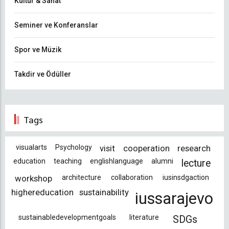
Kültür & Sanat
Seminer ve Konferanslar
Spor ve Müzik
Takdir ve Ödüller
Tags
visualarts
Psychology
visit
cooperation
research
education
teaching
englishlanguage
alumni
lecture
workshop
architecture
collaboration
iusinsdgaction
highereducation
sustainability
iussarajevo
sustainabledevelopmentgoals
literature
SDGs