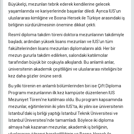
Büyükelçi, mezunları tebrik ederek kendilerine gelecek
yaşamlarında ve kariyerlerinde başarılar diledi. Ayrıca IUS'un
uluslararası kimliğine ve Bosna-Hersek ile Türkiye arasındaki iş
birliğinin sürdürülmesinin önemine dikkat çekti.
Resmî diploma takdim töreni doktora mezunlarının takdimiyle
başladı; ardından yüksek lisans mezunları ve IUS'un tüm
fakültelerinden lisans mezunları diplomalarını aldı. Her bir
mezun gururla takdim edilirken, salondaki katılımcılar
tarafından büyük bir coşkuyla alkışlandı. Bu anlamlı anlar,
üniversitenin akademik çeşitliliğini ve uluslararası niteliğini bir
kez daha gözler önüne serdi.
Bu yılki törenin en anlamlı bölümlerinden biri ise Çift Diploma
Programı mezunlarının ilk kez kampüste düzenlenen IUS
Mezuniyet Töreni'ne katılması oldu. Bu program kapsamında
mezunlar, eğitimlerinin iki yılını IUS'ta, iki yılını ise üniversitenin
İstanbul'daki iş birliği yaptığı İstanbul Teknik Üniversitesi ve
İstanbul Üniversitesi'nde tamamladı. Böylece iki diploma
almaya hak kazanan mezunlar, akademik iş birliğinin,
uluslararası öğrenci hareketliliğinin ve Bosna-Hersek ile