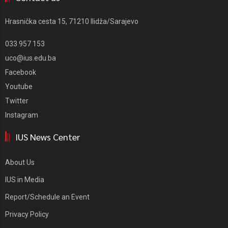
Hrasnička cesta 15, 71210 Ilidža/Sarajevo
033 957 153
uco@ius.edu.ba
Facebook
Youtube
Twitter
Instagram
IUS News Center
About Us
IUS in Media
Report/Schedule an Event
Privacy Policy