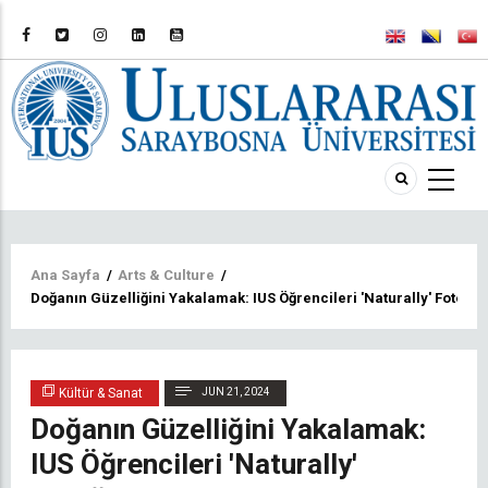
Sayfa
Ana Sayfa
/
Arts & Culture
/
Doğanın Güzelliğini Yakalamak: IUS Öğrencileri 'Naturally' Fotoğr
yolu
Kültür & Sanat
JUN 21, 2024
Doğanın Güzelliğini Yakalamak:
IUS Öğrencileri 'Naturally'