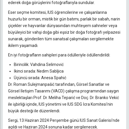
ederek doğa görüşlerini fotoğraflarıyla sundular.
Eser seçme komitesi, IUS öğrencilerine ve çalışanlarına
huzurlu bir orman, mistik bir gün batımı, parlak bir sabah, narin
çiçekler ve hayvanlar dünyasından muhteşem sahneler veya
büyüleyici bir vahşi doğa gibi eşsiz bir doğa fotoğrafı yelpazesi
sunarak, gönderilen tüm sanatsal çalışmaları sergilemekte
ikilem yaşamadı.
En iyi fotoğrafların sahipleri para ödülleriyle ödüllendirildi:
Birincilik: Vahdina Selimović
İkinci sırada: Nedim Sabljica
Üçüncü sırada: Anesa Spahić
Dr. Roman Sulejmanpašić tarafından, Görsel Sanatlar ve
Görsel İletişim Tasarımı (VACD) çalışma programından saygın
meslektaşları Prof. Dr. Meliha Teparić ve Doç. Dr. Branko Vekić
ile işbirliği içinde, IUS yönetimi ve IUS SDG İcra Komitesi'nin
büyük desteği ile düzenlendi.
Sergi, 13 Haziran 2024 Perşembe günü IUS Sanat Galerisi'nde
açıldı ve Haziran 2024 sonuna kadar sergilenecek.