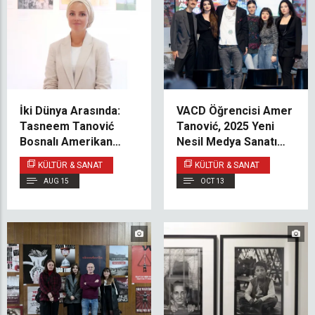
İki Dünya Arasında:
VACD Öğrencisi Amer
Tasneem Tanović
Tanović, 2025 Yeni
Bosnalı Amerikan
Nesil Medya Sanatı
Kimliğini Keşfediyor
Ödülü’nü Kazandı
KÜLTÜR & SANAT
KÜLTÜR & SANAT
AUG 15
OCT 13