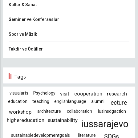
Kültür & Sanat
Seminer ve Konferanslar
Spor ve Müzik
Takdir ve Ödüller
Tags
visualarts
Psychology
visit
cooperation
research
education
teaching
englishlanguage
alumni
lecture
workshop
architecture
collaboration
iusinsdgaction
highereducation
sustainability
iussarajevo
sustainabledevelopmentgoals
literature
SDGs