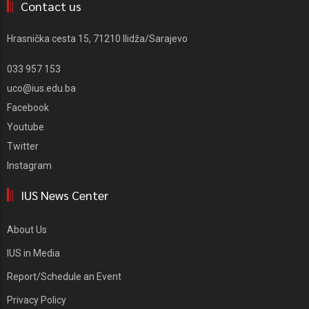
Contact us
Hrasnička cesta 15, 71210 Ilidža/Sarajevo
033 957 153
uco@ius.edu.ba
Facebook
Youtube
Twitter
Instagram
IUS News Center
About Us
IUS in Media
Report/Schedule an Event
Privacy Policy