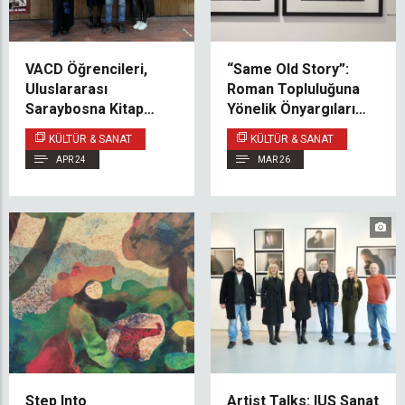
VACD Öğrencileri,
“Same Old Story”:
Uluslararası
Roman Topluluğuna
Saraybosna Kitap
Yönelik Önyargıları
Fuarı’nda Skenderija
Sorgulayan
KÜLTÜR & SANAT
KÜLTÜR & SANAT
Sergisini Tanıttı
Multimedya Sergisi
APR 24
MAR 26
Step Into
Artist Talks: IUS Sanat