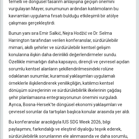
temelli ve döngüsel tasarım anlayışına geçişin önemini
vurgulayan Mayer, sunumunun ardından katılımcıların bu
kavramları uygulama fırsatı bulduğu etkileşimli bir atölye
çalışması gerçekleştirdi.
Bunun yanı sıra Emir Salkić, Nejra Hodžić ve Dr. Selma
Harrington tarafından verilen konferanslar, sürdürülebilir
mimari, akıllı şehirler ve sürdürülebilir kentsel gelişim
konularına ilişkin daha derinlikli değerlendirmeler sundu.
Özellikle mimarlığın daha kapsayıcı, dirençli ve çevresel açıdan
sorumlu kentsel alanların şekillendirilmesindeki rolüne
odaklanan sunumlar, kuramsal yaklaşımları uygulamalı
örneklerle ilişkilendirerek yenilikçiliğin, katılımcı kentsel
dönüşüm süreçlerinin ve sürdürülebilirlik ilkelerinin çağdaş
şehir planlamasına entegrasyonunun önemini vurguladı.
Ayrıca, Bosna-Hersek'te döngüsel ekonomi yaklaşımları ve
çevresel sorunlar da tartışılan başlıca konular arasında yer aldı.
Bu konferanslar aracılığıyla IUS SDG Week 2026, bilgi
paylaşımını, farkındalığı ve eleştirel diyaloğu teşvik ederek,
sürdürülebilirlik sorunlarının ele alınmasında ve daha sorumlu,