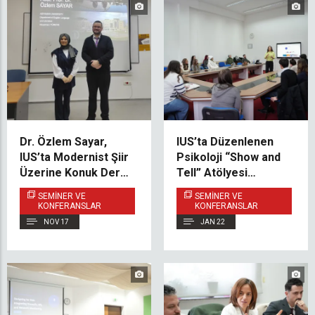
Dr. Özlem Sayar,
IUS’ta Düzenlenen
IUS’ta Modernist Şiir
Psikoloji “Show and
Üzerine Konuk Ders
Tell” Atölyesi
Verdi
Araştırma, İyi Oluş ve
SEMINER VE
SEMINER VE
Öğrenci Desteğini Ön
KONFERANSLAR
KONFERANSLAR
Plana Çıkardı
NOV 17
JAN 22