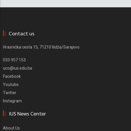
Contact us
Hrasnička cesta 15, 71210 Ilidža/Sarajevo
033 957 153
uco@ius.edu.ba
Facebook
Youtube
Twitter
Instagram
IUS News Center
About Us