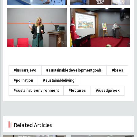
#iussarajevo
#sustainabledevelopmentgoals
#bees
#polination
#sustainableliving
#sustainableenvironment
#lectures
#iussdgweek
Related Articles