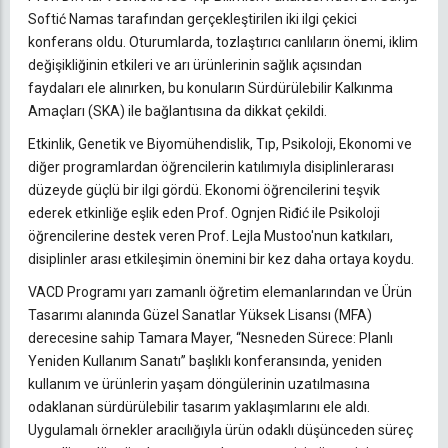
Softić Namas tarafından gerçekleştirilen iki ilgi çekici
konferans oldu. Oturumlarda, tozlaştırıcı canlıların önemi, iklim
değişikliğinin etkileri ve arı ürünlerinin sağlık açısından
faydaları ele alınırken, bu konuların Sürdürülebilir Kalkınma
Amaçları (SKA) ile bağlantısına da dikkat çekildi.
Etkinlik, Genetik ve Biyomühendislik, Tıp, Psikoloji, Ekonomi ve
diğer programlardan öğrencilerin katılımıyla disiplinlerarası
düzeyde güçlü bir ilgi gördü. Ekonomi öğrencilerini teşvik
ederek etkinliğe eşlik eden Prof. Ognjen Riđić ile Psikoloji
öğrencilerine destek veren Prof. Lejla Mustoo'nun katkıları,
disiplinler arası etkileşimin önemini bir kez daha ortaya koydu.
VACD Programı yarı zamanlı öğretim elemanlarından ve Ürün
Tasarımı alanında Güzel Sanatlar Yüksek Lisansı (MFA)
derecesine sahip Tamara Mayer, “Nesneden Sürece: Planlı
Yeniden Kullanım Sanatı” başlıklı konferansında, yeniden
kullanım ve ürünlerin yaşam döngülerinin uzatılmasına
odaklanan sürdürülebilir tasarım yaklaşımlarını ele aldı.
Uygulamalı örnekler aracılığıyla ürün odaklı düşünceden süreç