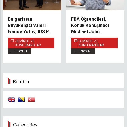
Bulgaristan
FBA Öğrencileri,
Büyükelçisi Valeri
Konuk Konuşmacı
Ivanov Yotov, IUS PSIR
Michael John
Öğrencilerine Hitap
Strand’den ABD
SEMINER VE
SEMINER VE
Etti
Pazarına Dair Yeni
KONFERANSLAR
KONFERANSLAR
Perspektifler Kazandı
OCT 31
NOV 14
Read in
Categories