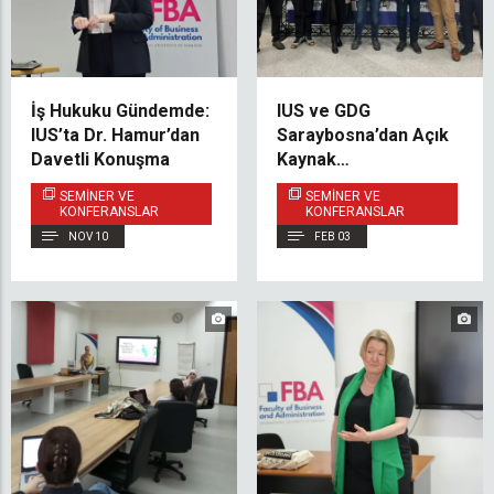
İş Hukuku Gündemde:
IUS ve GDG
IUS’ta Dr. Hamur’dan
Saraybosna’dan Açık
Davetli Konuşma
Kaynak
Sürdürülebilirliğinin
SEMINER VE
SEMINER VE
Gerçeklerine
KONFERANSLAR
KONFERANSLAR
Odaklanan TechTalk
NOV 10
FEB 03