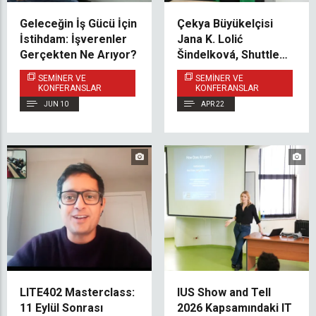
Geleceğin İş Gücü İçin
Çekya Büyükelçisi
İstihdam: İşverenler
Jana K. Lolić
Gerçekten Ne Arıyor?
Šindelková, Shuttle
Diplomacy Talks
SEMINER VE
SEMINER VE
Kapsamında IUS’u
KONFERANSLAR
KONFERANSLAR
Ziyaret Etti
JUN 10
APR 22
LITE402 Masterclass:
IUS Show and Tell
11 Eylül Sonrası
2026 Kapsamındaki IT