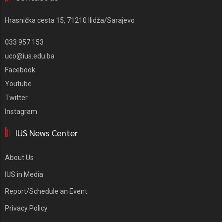
Hrasnička cesta 15, 71210 Ilidža/Sarajevo
033 957 153
uco@ius.edu.ba
Facebook
Youtube
Twitter
Instagram
IUS News Center
About Us
IUS in Media
Report/Schedule an Event
Privacy Policy