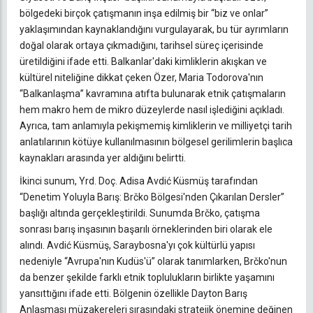
bölgedeki birçok çatışmanın inşa edilmiş bir “biz ve onlar”
yaklaşımından kaynaklandığını vurgulayarak, bu tür ayrımların
doğal olarak ortaya çıkmadığını, tarihsel süreç içerisinde
üretildiğini ifade etti. Balkanlar'daki kimliklerin akışkan ve
kültürel niteliğine dikkat çeken Özer, Maria Todorova'nın
“Balkanlaşma” kavramına atıfta bulunarak etnik çatışmaların
hem makro hem de mikro düzeylerde nasıl işlediğini açıkladı.
Ayrıca, tam anlamıyla pekişmemiş kimliklerin ve milliyetçi tarih
anlatılarının kötüye kullanılmasının bölgesel gerilimlerin başlıca
kaynakları arasında yer aldığını belirtti.
İkinci sunum, Yrd. Doç. Adisa Avdić Küsmüş tarafından
“Denetim Yoluyla Barış: Brčko Bölgesi'nden Çıkarılan Dersler”
başlığı altında gerçekleştirildi. Sunumda Brčko, çatışma
sonrası barış inşasının başarılı örneklerinden biri olarak ele
alındı. Avdić Küsmüş, Saraybosna'yı çok kültürlü yapısı
nedeniyle “Avrupa'nın Kudüs'ü” olarak tanımlarken, Brčko'nun
da benzer şekilde farklı etnik toplulukların birlikte yaşamını
yansıttığını ifade etti. Bölgenin özellikle Dayton Barış
Anlaşması müzakereleri sırasındaki stratejik önemine değinen