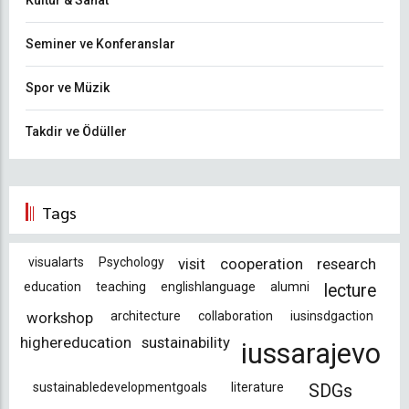
Kültür & Sanat
Seminer ve Konferanslar
Spor ve Müzik
Takdir ve Ödüller
Tags
visualarts
Psychology
visit
cooperation
research
education
teaching
englishlanguage
alumni
lecture
workshop
architecture
collaboration
iusinsdgaction
highereducation
sustainability
iussarajevo
sustainabledevelopmentgoals
literature
SDGs