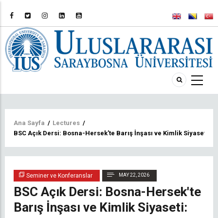
Sayfa
Ana Sayfa
/
Lectures
/
BSC Açık Dersi: Bosna-Hersek'te Barış İnşası ve Kimlik Siyaseti: U
yolu
Seminer ve Konferanslar
MAY 22, 2026
BSC Açık Dersi: Bosna-Hersek'te
Barış İnşası ve Kimlik Siyaseti: