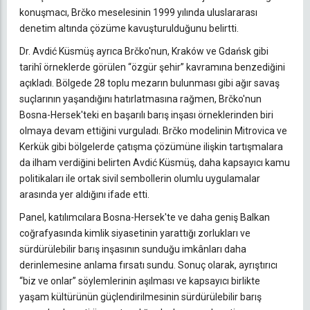
konuşmacı, Brčko meselesinin 1999 yılında uluslararası
denetim altında çözüme kavuşturulduğunu belirtti.
Dr. Avdić Küsmüş ayrıca Brčko'nun, Kraków ve Gdańsk gibi
tarihî örneklerde görülen “özgür şehir” kavramına benzediğini
açıkladı. Bölgede 28 toplu mezarın bulunması gibi ağır savaş
suçlarının yaşandığını hatırlatmasına rağmen, Brčko'nun
Bosna-Hersek'teki en başarılı barış inşası örneklerinden biri
olmaya devam ettiğini vurguladı. Brčko modelinin Mitrovica ve
Kerkük gibi bölgelerde çatışma çözümüne ilişkin tartışmalara
da ilham verdiğini belirten Avdić Küsmüş, daha kapsayıcı kamu
politikaları ile ortak sivil sembollerin olumlu uygulamalar
arasında yer aldığını ifade etti.
Panel, katılımcılara Bosna-Hersek'te ve daha geniş Balkan
coğrafyasında kimlik siyasetinin yarattığı zorlukları ve
sürdürülebilir barış inşasının sunduğu imkânları daha
derinlemesine anlama fırsatı sundu. Sonuç olarak, ayrıştırıcı
“biz ve onlar” söylemlerinin aşılması ve kapsayıcı birlikte
yaşam kültürünün güçlendirilmesinin sürdürülebilir barış