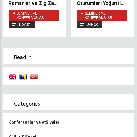
Romanlar ve Zig Zag
Oturumları Yoğun İlgi
Öykü Yapıları
Gördü
SEMINER VE
SEMINER VE
KONFERANSLAR
KONFERANSLAR
NOV 27
JAN 20
Read in
Categories
Konferanslar ve Atölyeler