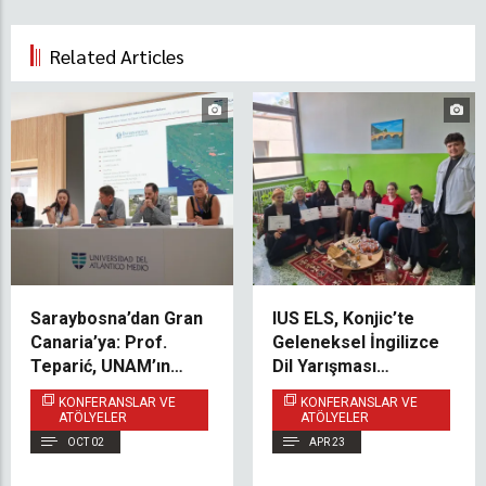
Related Articles
Saraybosna’dan Gran
IUS ELS, Konjic’te
Canaria’ya: Prof.
Geleneksel İngilizce
Teparić, UNAM’ın
Dil Yarışması
Uluslararası
Düzenledi
KONFERANSLAR VE
KONFERANSLAR VE
Haftası’nda IUS’u
ATÖLYELER
ATÖLYELER
Temsil Ediyor
OCT 02
APR 23