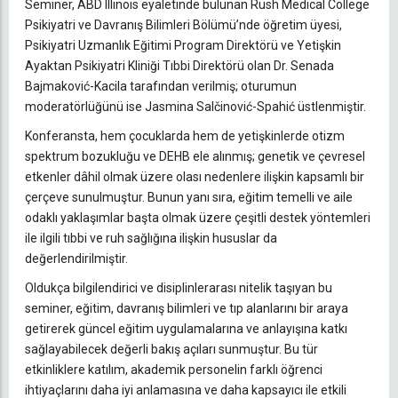
Seminer, ABD Illinois eyaletinde bulunan Rush Medical College
Psikiyatri ve Davranış Bilimleri Bölümü’nde öğretim üyesi,
Psikiyatri Uzmanlık Eğitimi Program Direktörü ve Yetişkin
Ayaktan Psikiyatri Kliniği Tıbbi Direktörü olan Dr. Senada
Bajmaković-Kacila tarafından verilmiş; oturumun
moderatörlüğünü ise Jasmina Salčinović-Spahić üstlenmiştir.
Konferansta, hem çocuklarda hem de yetişkinlerde otizm
spektrum bozukluğu ve DEHB ele alınmış; genetik ve çevresel
etkenler dâhil olmak üzere olası nedenlere ilişkin kapsamlı bir
çerçeve sunulmuştur. Bunun yanı sıra, eğitim temelli ve aile
odaklı yaklaşımlar başta olmak üzere çeşitli destek yöntemleri
ile ilgili tıbbi ve ruh sağlığına ilişkin hususlar da
değerlendirilmiştir.
Oldukça bilgilendirici ve disiplinlerarası nitelik taşıyan bu
seminer, eğitim, davranış bilimleri ve tıp alanlarını bir araya
getirerek güncel eğitim uygulamalarına ve anlayışına katkı
sağlayabilecek değerli bakış açıları sunmuştur. Bu tür
etkinliklere katılım, akademik personelin farklı öğrenci
ihtiyaçlarını daha iyi anlamasına ve daha kapsayıcı ile etkili