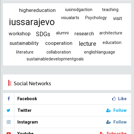
highereducation
iusinsdgaction
teaching
visualarts
Psychology
visit
iussarajevo
workshop
alumni
research
architecture
SDGs
sustainability
cooperation
education
lecture
literature
collaboration
englishlanguage
sustainabledevelopmentgoals
Social Networks
Facebook
Like
Twitter
Follow
Instagram
Follow
Youtube
Subscribe