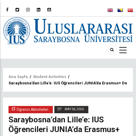
Sayfa
Ana Sayfa
/
Student Activities
/
Saraybosna’dan Lille’e: IUS Öğrencileri JUNIA’da Erasmus+ Deney
yolu
Öğrenci Aktiviteleri
MAY 06, 2026
Saraybosna’dan Lille’e: IUS
Öğrencileri JUNIA’da Erasmus+