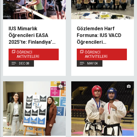
IUS Mimarlık
Gözlemden Harf
Öğrencileri EASA
Formuna: IUS VACD
2025’te: Finlandiya’da
Öğrencileri
Yaratıcılık, İş Birliği ve
Tipografiyi Yeniden
ÖĞRENCI
ÖĞRENCI
Öğrenme Dolu Bir Yaz
Yorumladı
AKTIVITELERI
AKTIVITELERI
DEC 08
MAY 04