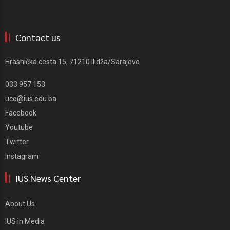
Contact us
Hrasnička cesta 15, 71210 Ilidža/Sarajevo
033 957 153
uco@ius.edu.ba
Facebook
Youtube
Twitter
Instagram
IUS News Center
About Us
IUS in Media