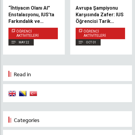
“İhtiyacın Olanı Al”
Avrupa Şampiyonu
Enstalasyonu, IUS’ta
Karşısında Zafer: IUS
Farkındalık ve
Öğrencisi Tarik
Duygusal Desteği
Okerić Dünya
ÖĞRENCI
ÖĞRENCI
Teşvik Ediyor
Şampiyonası’na
AKTIVITELERI
AKTIVITELERI
Gidiyor
MAY 22
OCT 01
Read in
Categories