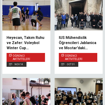
Heyecan, Takım Ruhu
IUS Mühendislik
ve Zafer: Voleybol
Öğrencileri Jablanica
Winter Cup
ve Mostar’daki
Turnuvasından Öne
Yenilenebilir Enerji
ÖĞRENCI
ÖĞRENCI
Çıkanlar
Tesislerini Ziyaret Etti
AKTIVITELERI
AKTIVITELERI
NOV 14
OCT 31