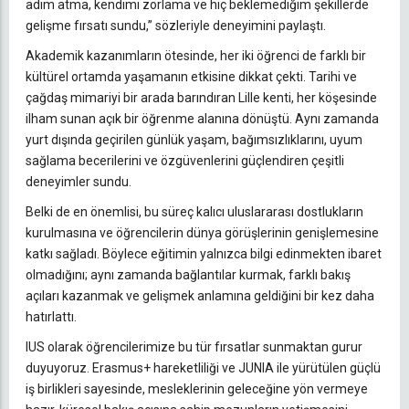
adım atma, kendimi zorlama ve hiç beklemediğim şekillerde
gelişme fırsatı sundu,” sözleriyle deneyimini paylaştı.
Akademik kazanımların ötesinde, her iki öğrenci de farklı bir
kültürel ortamda yaşamanın etkisine dikkat çekti. Tarihi ve
çağdaş mimariyi bir arada barındıran Lille kenti, her köşesinde
ilham sunan açık bir öğrenme alanına dönüştü. Aynı zamanda
yurt dışında geçirilen günlük yaşam, bağımsızlıklarını, uyum
sağlama becerilerini ve özgüvenlerini güçlendiren çeşitli
deneyimler sundu.
Belki de en önemlisi, bu süreç kalıcı uluslararası dostlukların
kurulmasına ve öğrencilerin dünya görüşlerinin genişlemesine
katkı sağladı. Böylece eğitimin yalnızca bilgi edinmekten ibaret
olmadığını; aynı zamanda bağlantılar kurmak, farklı bakış
açıları kazanmak ve gelişmek anlamına geldiğini bir kez daha
hatırlattı.
IUS olarak öğrencilerimize bu tür fırsatlar sunmaktan gurur
duyuyoruz. Erasmus+ hareketliliği ve JUNIA ile yürütülen güçlü
iş birlikleri sayesinde, mesleklerinin geleceğine yön vermeye