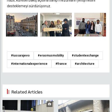
hazır, küresel bakış açısına sahip mezunların yetişmesini
desteklemeyi sürdürüyoruz.
#iussarajevo
#erasmusmobility
#studentexchange
#internationalexperience
#france
#architecture
Related Articles