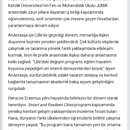
Katolik Üniversitesi’nin Fen ve Mühendislik Okulu JUNIA
arasındaki uzun yıllara dayanan iş birliği kapsamında
öğrencilerimiz, sınıf ortamının çok ötesine geçen fırsatlardan
yararlanmaya devam ediyor.
Anastasija için Lille’de geçirdiği dönem, mimarlığa ilişkin
düşünme biçimini yeniden şekillendirdi. Çok kültürlü ekiplerde
çalışmak ve tasarıma yönelik farklı yaklaşımlarla etkileşim
kurmak, teori ile pratik arasındaki ilişkiyi daha iyi anlamasına
katkı sağladı. “Lille’deki değişim programı, eğitim hayatım
boyunca yaşadığım en önemli deneyimlerden biriydi,” diyen
Anastasija, sürdürülebilirlik odaklı tasarım anlayışı ve kentsel
bağlamla tanışmasının akademik bakış açısını geliştirdiğini
vurguladı.
Hana ise Erasmus yılını hayatında belirleyici bir dönem olarak
tanımlıyor.
Smart and Resilient Cities
programı kapsamında
yenilikçi kentsel gelişim yaklaşımlarını inceleme fırsatı bulan
Hana, dünyanın farklı ülkelerinden öğrencilerle birlikte çalışma
deneyimi yaşadı. “Bu program bana tamamen yeni bir ortama