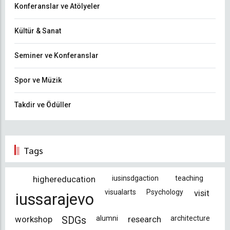
Konferanslar ve Atölyeler
Kültür & Sanat
Seminer ve Konferanslar
Spor ve Müzik
Takdir ve Ödüller
Tags
highereducation
iusinsdgaction
teaching
visualarts
Psychology
visit
iussarajevo
workshop
alumni
research
architecture
SDGs