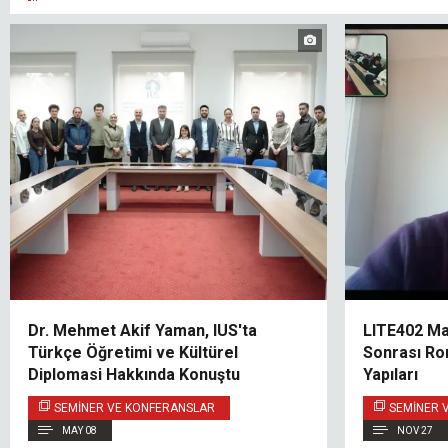
Dr. Mehmet Akif Yaman, IUS'ta
LITE402 Mas
Türkçe Öğretimi ve Kültürel
Sonrası Ro
Diplomasi Hakkında Konuştu
Yapıları
SEMINER VE KONFERANSLAR
SEMINER 
MAY 08
NOV 27