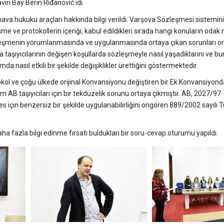
i Bay Berin Riđanović idi.
va hukuku araçları hakkında bilgi verildi. Varşova Sözleşmesi sistemini
şme ve protokollerin içeriği, kabul edildikleri sırada hangi konuların odak 
zleşmenin yorumlanmasında ve uygulanmasında ortaya çıkan sorunları o
 taşıyıcılarının değişen koşullarda sözleşmeyle nasıl yaşadıklarını ve bun
 nasıl etkili bir şekilde değişiklikler ürettiğini göstermektedir.
ol ve çoğu ülkede orijinal Konvansiyonu değiştiren bir Ek Konvansiyondan
AB taşıyıcıları için bir tekdüzelik sorunu ortaya çıkmıştır. AB, 2027/97
çin benzersiz bir şekilde uygulanabilirliğini öngören 889/2002 sayılı T
ha fazla bilgi edinme fırsatı buldukları bir soru-cevap oturumu yapıldı.