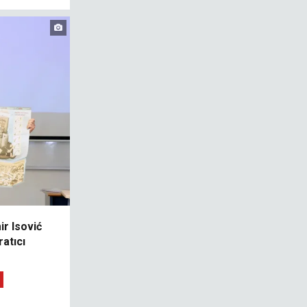
r Isović
ratıcı