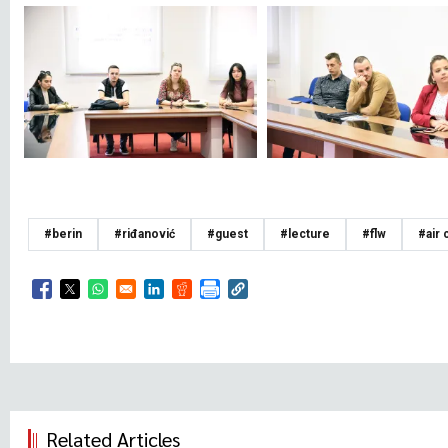
#berin
#riđanović
#guest
#lecture
#flw
#air c
Opens in a new window
Opens in a new window
Opens in a new window
Opens in a new window
Opens in a new window
Related Articles