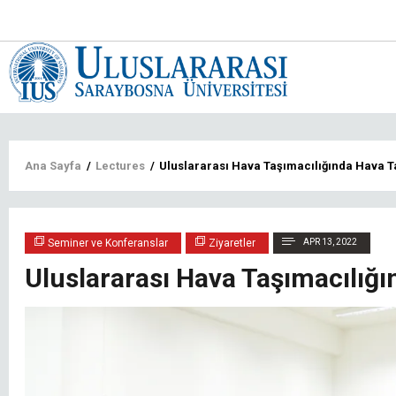
Main
navigat
tr
Sayfa
Ana Sayfa
/
Lectures
/
Uluslararası Hava Taşımacılığında Hava T
yolu
Seminer ve Konferanslar
Ziyaretler
APR 13, 2022
Uluslararası Hava Taşımacılığ