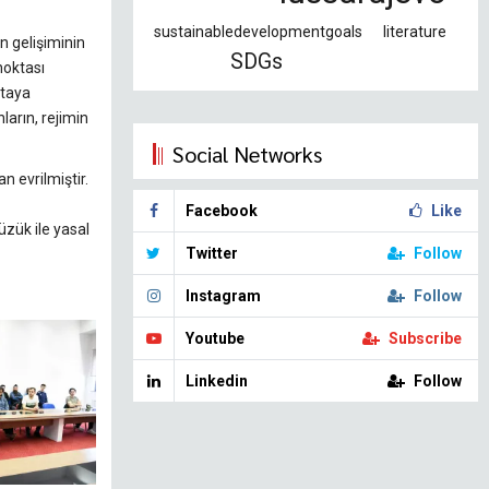
sustainabledevelopmentgoals
literature
n gelişiminin
SDGs
noktası
rtaya
ların, rejimin
Social Networks
 evrilmiştir.
Facebook
Like
üzük ile yasal
Twitter
Follow
Instagram
Follow
Youtube
Subscribe
Linkedin
Follow