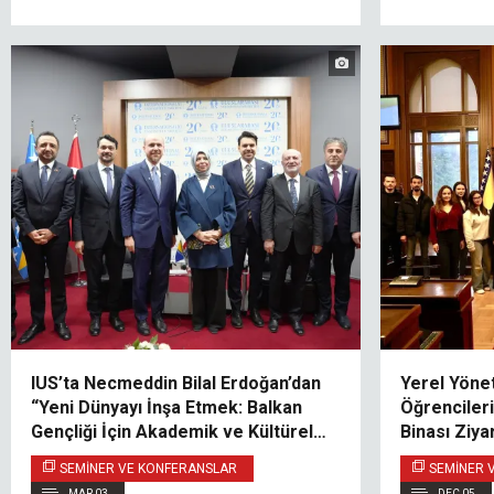
IUS’ta Necmeddin Bilal Erdoğan’dan
Yerel Yöne
“Yeni Dünyayı İnşa Etmek: Balkan
Öğrenciler
Gençliği İçin Akademik ve Kültürel
Binası Ziya
Köprüler” Başlıklı Konferans
SEMINER VE KONFERANSLAR
SEMINER 
MAR 03
DEC 05