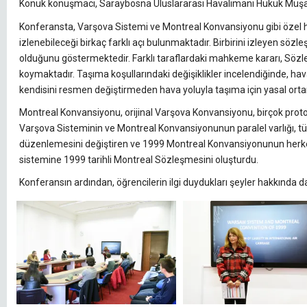
Konuk konuşmacı, Saraybosna Uluslararası Havalimanı Hukuk Müşavir
Konferansta, Varşova Sistemi ve Montreal Konvansiyonu gibi özel ha
izlenebileceği birkaç farklı açı bulunmaktadır. Birbirini izleyen sözle
olduğunu göstermektedir. Farklı taraflardaki mahkeme kararı, Sö
koymaktadır. Taşıma koşullarındaki değişiklikler incelendiğinde, hava
kendisini resmen değiştirmeden hava yoluyla taşıma için yasal ortamda
Montreal Konvansiyonu, orijinal Varşova Konvansiyonu, birçok protok
Varşova Sisteminin ve Montreal Konvansiyonunun paralel varlığı, tüm 
düzenlemesini değiştiren ve 1999 Montreal Konvansiyonunun herkes i
sistemine 1999 tarihli Montreal Sözleşmesini oluşturdu.
Konferansın ardından, öğrencilerin ilgi duydukları şeyler hakkında da