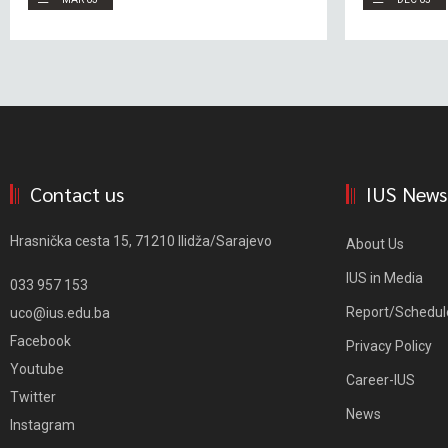
Contact us
IUS News
Hrasnička cesta 15, 71210 Ilidža/Sarajevo
About Us
IUS in Media
033 957 153
Report/Schedul
uco@ius.edu.ba
Facebook
Privacy Policy
Youtube
Career-IUS
Twitter
News
Instagram