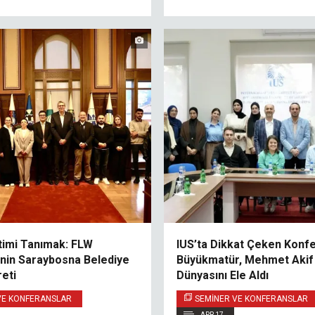
timi Tanımak: FLW
IUS’ta Dikkat Çeken Konfe
inin Saraybosna Belediye
Büyükmatür, Mehmet Akif
reti
Dünyasını Ele Aldı
VE KONFERANSLAR
SEMINER VE KONFERANSLAR
APR 17