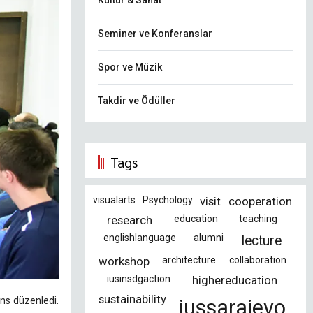
Kültür & Sanat
Seminer ve Konferanslar
Spor ve Müzik
Takdir ve Ödüller
Tags
visualarts
Psychology
visit
cooperation
research
education
teaching
englishlanguage
alumni
lecture
workshop
architecture
collaboration
iusinsdgaction
highereducation
sustainability
ans düzenledi.
iussarajevo