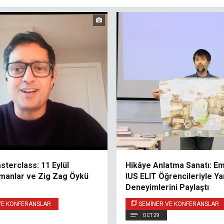
terclass: 11 Eylül
Hikâye Anlatma Sanatı: Emi
manlar ve Zig Zag Öykü
IUS ELIT Öğrencileriyle Ya
Deneyimlerini Paylaştı
VE KONFERANSLAR
SEMINER VE KONFERANSLAR
OCT 29