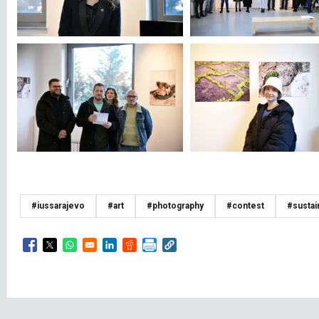
#iussarajevo
#art
#photography
#contest
#sustain
Opens in a new window
Opens in a new window
Opens in a new window
Opens in a new window
Opens in a new window