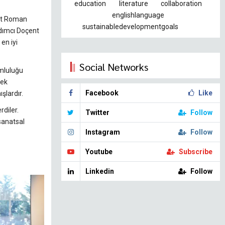
education
literature
collaboration
englishlanguage
ent Roman
sustainabledevelopmentgoals
dımcı Doçent
en iyi
Social Networks
umluluğu
sek
Facebook
Like
şlardır.
rdiler.
Twitter
Follow
 sanatsal
Instagram
Follow
Youtube
Subscribe
Linkedin
Follow