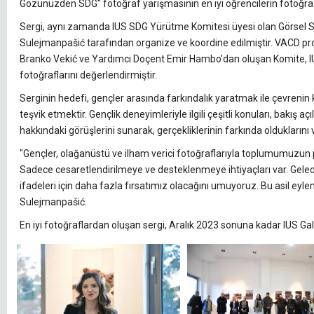
Gözünüzden SDG" fotoğraf yarışmasının en iyi öğrencilerin fotoğraf
Sergi, aynı zamanda IUS SDG Yürütme Komitesi üyesi olan Görsel 
Sulejmanpašić tarafından organize ve koordine edilmiştir. VACD p
Branko Vekić ve Yardımcı Doçent Emir Hambo'dan oluşan Komite, IUS
fotoğraflarını değerlendirmiştir.
Serginin hedefi, gençler arasında farkındalık yaratmak ile çevrenin
teşvik etmektir. Gençlik deneyimleriyle ilgili çeşitli konuları, bakış aç
hakkındaki görüşlerini sunarak, gerçekliklerinin farkında olduklarını 
"Gençler, olağanüstü ve ilham verici fotoğraflarıyla toplumumuzun pot
Sadece cesaretlendirilmeye ve desteklenmeye ihtiyaçları var. Gelecekte
ifadeleri için daha fazla fırsatımız olacağını umuyoruz. Bu asil ey
Sulejmanpašić.
En iyi fotoğraflardan oluşan sergi, Aralık 2023 sonuna kadar IUS G