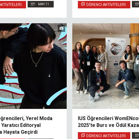
KTIVITELERI
MAY 11
ÖĞRENCI AKTIVITELERI
ğrencileri, Yerel Moda
IUS Öğrencileri WomENco
 Yaratıcı Editoryal
2025’te Burs ve Ödül Kaza
a Hayata Geçirdi
ÖĞRENCI AKTIVITELERI