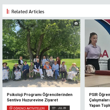
Related Articles
Psikoloji Programı Öğrencilerinden
PSIR Öğrenc
Sentivo Huzurevine Ziyaret
Çalışmalar
Yapan Toplu
ÖĞRENCI AKTIVITELERI
JUL 09