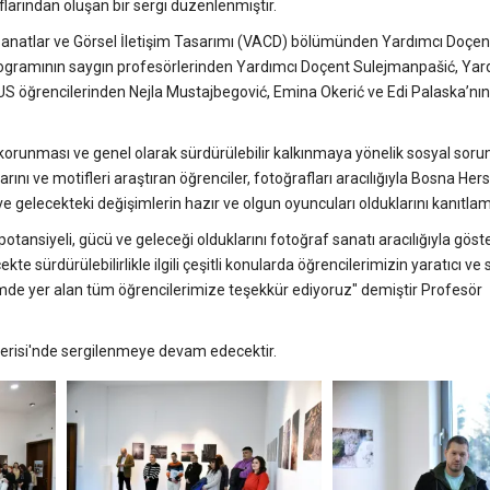
larından oluşan bir sergi düzenlenmiştir.
Sanatlar ve Görsel İletişim Tasarımı (VACD) bölümünden Yardımcı Doç
rogramının saygın profesörlerinden Yardımcı Doçent Sulejmanpašić, Yar
 öğrencilerinden Nejla Mustajbegović, Emina Okerić ve Edi Palaska’nın 
 korunması ve genel olarak sürdürülebilir kalkınmaya yönelik sosyal sor
ılarını ve motifleri araştıran öğrenciler, fotoğrafları aracılığıyla Bosna Her
ve gelecekteki değişimlerin hazır ve olgun oyuncuları olduklarını kanıtlamı
ansiyeli, gücü ve geleceği olduklarını fotoğraf sanatı aracılığıyla göste
 sürdürülebilirlikle ilgili çeşitli konularda öğrencilerimizin yaratıcı ve
lemde yer alan tüm öğrencilerimize teşekkür ediyoruz" demiştir Profesör
alerisi'nde sergilenmeye devam edecektir.