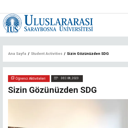
Main
navigat
tr
Sayfa
Ana Sayfa
/
Student Activities
/
Sizin Gözünüzden SDG
yolu
Öğrenci Aktiviteleri
DEC 08, 2023
Sizin Gözünüzden SDG