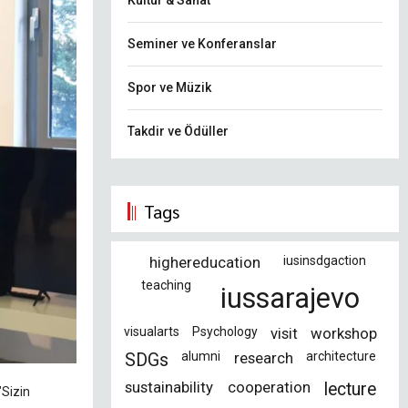
Kültür & Sanat
Seminer ve Konferanslar
Spor ve Müzik
Takdir ve Ödüller
Tags
highereducation
iusinsdgaction
teaching
iussarajevo
visualarts
Psychology
visit
workshop
alumni
research
architecture
SDGs
sustainability
cooperation
lecture
"Sizin