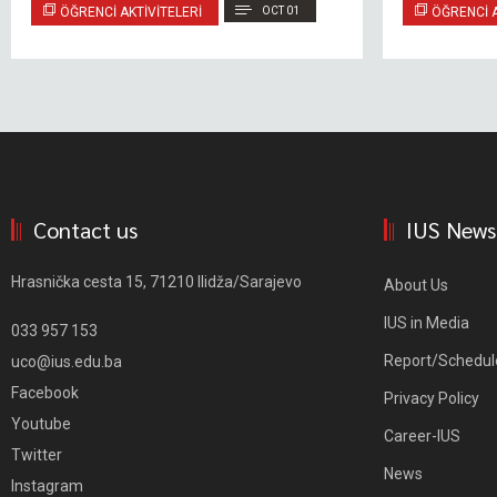
ÖĞRENCI AKTIVITELERI
OCT 01
ÖĞRENCI A
Contact us
IUS News
Hrasnička cesta 15, 71210 Ilidža/Sarajevo
About Us
IUS in Media
033 957 153
Report/Schedul
uco@ius.edu.ba
Facebook
Privacy Policy
Youtube
Career-IUS
Twitter
News
Instagram