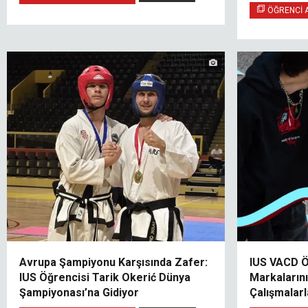
İnceledi
ÖĞRENCI A
Avrupa Şampiyonu Karşısında Zafer:
IUS VACD Ö
IUS Öğrencisi Tarik Okerić Dünya
Markalarını
Şampiyonası’na Gidiyor
Çalışmalarl