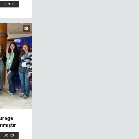
JUN 03
urage
nmıştır
OCT 03