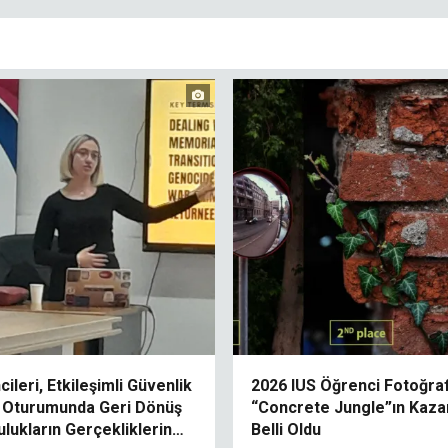
ileri, Etkileşimli Güvenlik
2026 IUS Öğrenci Fotoğra
ı Oturumunda Geri Dönüş
“Concrete Jungle”ın Kaza
lukların Gerçekliklerini
Belli Oldu