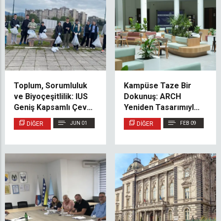
Toplum, Sorumluluk
Kampüse Taze Bir
ve Biyoçeşitlilik: IUS
Dokunuş: ARCH
Geniş Kapsamlı Çevre
Yeniden Tasarımıyla
Temizliği Etkinliğine
IUS Lobi ve Balkonları
DIĞER
JUN 01
DIĞER
FEB 09
Katıldı
Yeşillendi