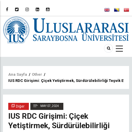
Sayfa
Ana Sayfa
/
Other
/
IUS RDC Girişimi: Çiçek Yetiştirmek, Sürdürülebilirliği Teşvik Etme
yolu
Diğer
MAY 07, 2024
IUS RDC Girişimi: Çiçek
Yetiştirmek, Sürdürülebilirliği