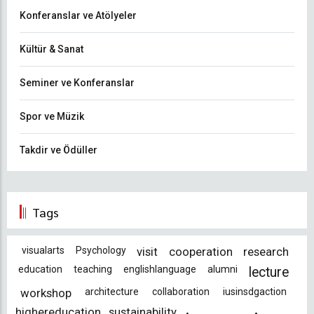
Konferanslar ve Atölyeler
Kültür & Sanat
Seminer ve Konferanslar
Spor ve Müzik
Takdir ve Ödüller
Tags
visualarts
Psychology
visit
cooperation
research
education
teaching
englishlanguage
alumni
lecture
workshop
architecture
collaboration
iusinsdgaction
highereducation
sustainability