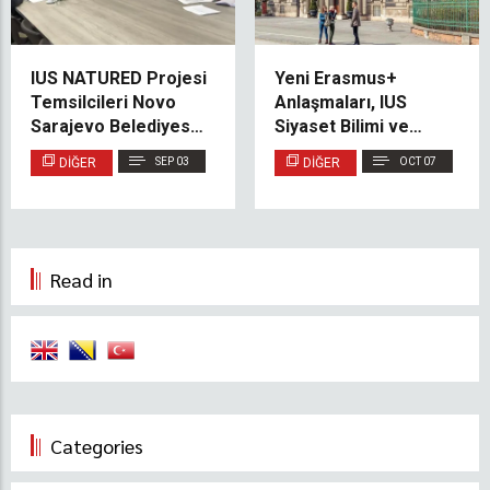
IUS NATURED Projesi
Yeni Erasmus+
Temsilcileri Novo
Anlaşmaları, IUS
Sarajevo Belediyesi’ni
Siyaset Bilimi ve
Ziyaret Etti
Uluslararası İlişkiler
DIĞER
SEP 03
DIĞER
OCT 07
Bölümü İçin Yeni
Fırsatlar Sunuyor
Read in
Categories