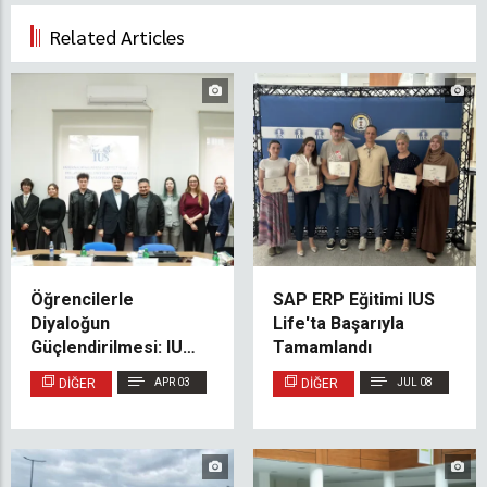
Related Articles
Öğrencilerle
SAP ERP Eğitimi IUS
Diyaloğun
Life'ta Başarıyla
Güçlendirilmesi: IUS
Tamamlandı
Rektörü SPIUS
DIĞER
APR 03
DIĞER
JUL 08
Temsilcileriyle Bir
Araya Geldi