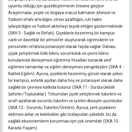
uyumlu olduğu için güzelleştirmenin ötesine geçiyor:
Araştırmalar, yeşile ve doğaya maruz kalmanın zihinsel ve
fiziksel refahı artırdığını, stresi azalttığını, ruh halini
iyileştirdiğini ve fiziksel aktiviteyi teşvik ettiğini göstermektedir
(SKH 3 - Sağlık ve Refah). Çiçeklerle bezenmiş bir kampüs
canlı ve davetkâr bir atmosfer oluşturarak öğrencilerin ve
personelin refahına potansiyel olarak fayda sağlar. Dahası,
çiçek yetiştirmek bitki bilimi, sorumluluk ve çevre bilinci
konularında deneyimsel öğrenme fırsatları sunarak sınıf
eğitimini tamamlar ve eğitim deneyimini zenginleştirir (SKA 4 -
Kaliteli Eğitim). Ayrıca, çiçeklerle bezenmiş görsel olarak çekici
bir kampüs, estetik açıdan daha hoş ve potansiyel olarak daha
sağlıklı bir çevreye katkıda bulunur (SKA 11 - Sürdürülebilir
Şehirler/Topluluklar). Tohumdan çiçek yetiştirmek tüketimi ve
israfı azaltarak sorumlu tüketim ve üretim ilkesiyle uyumludur
(SKA 12 - Sorumlu Tüketim/Üretim). Ayrıca, yerli çiçeklerin
ekilmesi arılar ve kelebekler gibi tozlayıcıları çekebilir, bu da
sağlıklı ekosistemlerin korunması için çok önemlidir (SKA 15 -
Karada Yaşam).