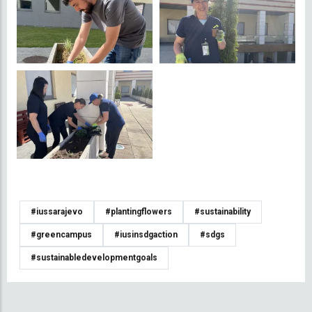
#iussarajevo
#plantingflowers
#sustainability
#greencampus
#iusinsdgaction
#sdgs
#sustainabledevelopmentgoals