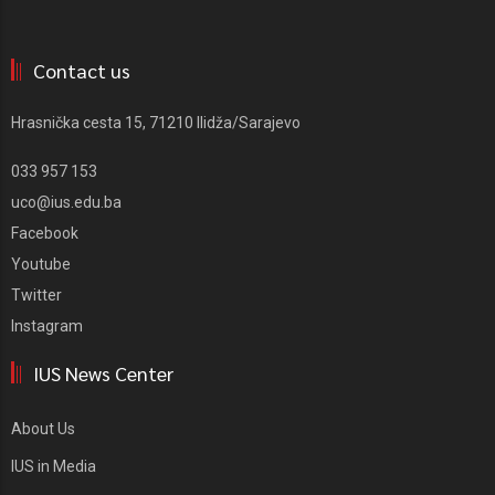
Contact us
Hrasnička cesta 15, 71210 Ilidža/Sarajevo
033 957 153
uco@ius.edu.ba
Facebook
Youtube
Twitter
Instagram
IUS News Center
About Us
IUS in Media