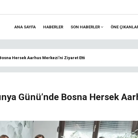
ANA SAYFA
HABERLER
SON HABERLER
ÖNE ÇIKANLA
ion
Bosna Hersek Aarhus Merkezi’ni Ziyaret Etti
Dünya Günü’nde Bosna Hersek Aar