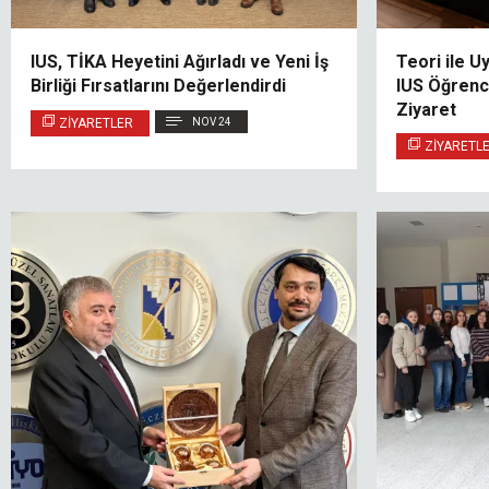
IUS, TİKA Heyetini Ağırladı ve Yeni İş
Teori ile 
Birliği Fırsatlarını Değerlendirdi
IUS Öğrenc
Ziyaret
ZIYARETLER
NOV 24
ZIYARETL