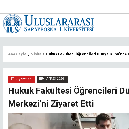
Main
navigat
tr
Sayfa
Ana Sayfa
/
Visits
/
Hukuk Fakültesi Öğrencileri Dünya Günü’nde 
yolu
Ziyaretler
APR 23, 2026
Hukuk Fakültesi Öğrencileri 
Merkezi’ni Ziyaret Etti