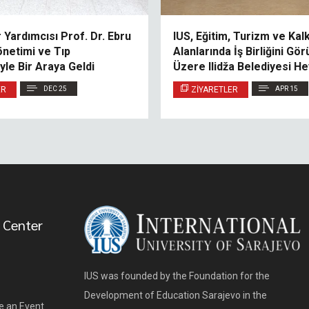
Yardımcısı Prof. Dr. Ebru
IUS, Eğitim, Turizm ve Kal
önetimi ve Tıp
Alanlarında İş Birliğini G
yle Bir Araya Geldi
Üzere Ilidža Belediyesi He
Ağırladı
ER
DEC 25
ZIYARETLER
APR 15
 Center
IUS was founded by the Foundation for the
Development of Education Sarajevo in the
e an Event