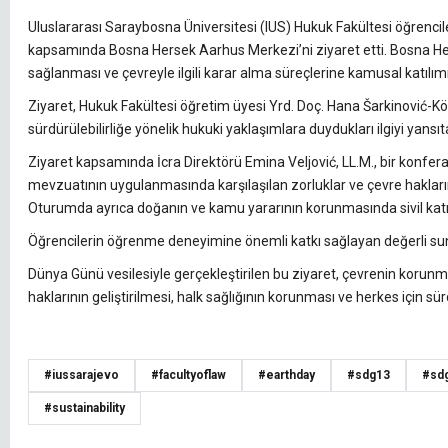
Uluslararası Saraybosna Üniversitesi (IUS) Hukuk Fakültesi öğrenci
kapsamında Bosna Hersek Aarhus Merkezi’ni ziyaret etti. Bosna Her
sağlanması ve çevreyle ilgili karar alma süreçlerine kamusal katılı
Ziyaret, Hukuk Fakültesi öğretim üyesi Yrd. Doç. Hana Šarkinović-Kös
sürdürülebilirliğe yönelik hukuki yaklaşımlara duydukları ilgiyi yans
Ziyaret kapsamında İcra Direktörü Emina Veljović, LL.M., bir konf
mevzuatının uygulanmasında karşılaşılan zorluklar ve çevre hakla
Oturumda ayrıca doğanın ve kamu yararının korunmasında sivil katıl
Öğrencilerin öğrenme deneyimine önemli katkı sağlayan değerli sunu
Dünya Günü vesilesiyle gerçekleştirilen bu ziyaret, çevrenin koru
haklarının geliştirilmesi, halk sağlığının korunması ve herkes için sür
#iussarajevo
#facultyoflaw
#earthday
#sdg13
#sd
#sustainability