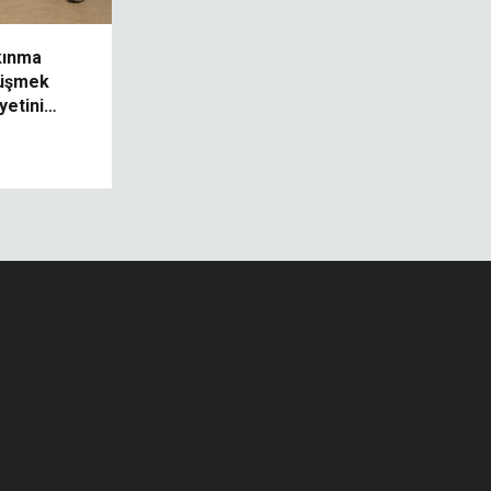
kınma
örüşmek
yetini