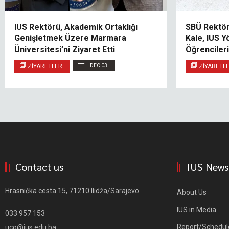
IUS Rektörü, Akademik Ortaklığı
SBÜ Rektör 
Genişletmek Üzere Marmara
Kale, IUS Y
Üniversitesi’ni Ziyaret Etti
Öğrencileri
ZIYARETLER
DEC 03
ZIYARETL
Contact us
IUS News
Hrasnička cesta 15, 71210 Ilidža/Sarajevo
About Us
IUS in Media
033 957 153
Report/Schedul
uco@ius.edu.ba