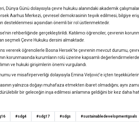
leri, Dünya Günü dolayısıyla çevre hukuku alanındaki akademik çalışmalar
sek Aarhus Merkezi, çevresel demokrasinin teşvik edilmesi, bilgiye eri
mın desteklenmesi açısından önemli bir rol üstlenmektedir.
e’nin rehberliğinde gerçekleştirildi. Katılımcı öğrenciler, çevrenin korun
ıtan seçmeli Çevre Hukuku dersini almaktadır.
erans vererek öğrencilerle Bosna Hersek’te çevrenin mevcut durumu, çevr
rının korunmasında kurumların rolü üzerine kapsamlı değerlendirmelerde
ımın ve hukuki girişimlerin önemi vurgulandı.
mu ve misafirperverliği dolayısıyla Emina Veljović’e içten teşekkürlerim
nmasının yalnızca doğayı muhafaza etmekten ibaret olmadığını; aynı za
dürülebilir bir geleceğin inşa edilmesi anlamına geldiğini bir kez daha hatı
g16
#sdg4
#sdg17
#sdgs
#sustainabledevelopmentgoals