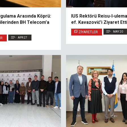
Uygulama Arasında Köprü:
IUS Rektörü Reisu-l-ulema
ilerinden BH Telecom’a
ef. Kavazović’i Ziyaret Ett
ZIYARETLER
MAY 20
ER
APR 27