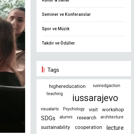
Kültür & Sanat
Seminer ve Konferanslar
Spor ve Müzik
Takdir ve Ödüller
Tags
highereducation
iusinsdgaction
teaching
iussarajevo
visualarts
Psychology
visit
workshop
alumni
research
architecture
SDGs
sustainability
cooperation
lecture