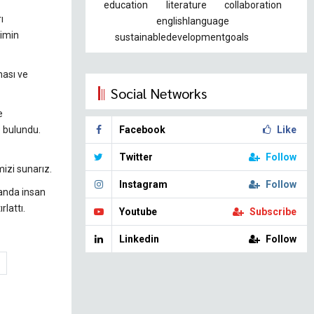
education
literature
collaboration
ı
englishlanguage
şimin
sustainabledevelopmentgoals
ması ve
Social Networks
e
 bulundu.
Facebook
Like
Twitter
Follow
izi sunarız.
Instagram
Follow
manda insan
rlattı.
Youtube
Subscribe
Linkedin
Follow