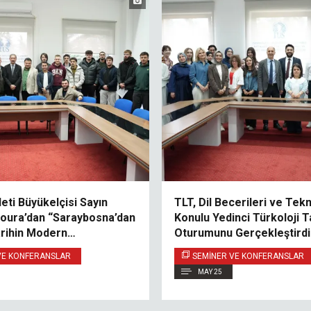
vleti Büyükelçisi Sayın
TLT, Dil Becerileri ve Tekn
oura’dan “Saraybosna’dan
Konulu Yedinci Türkoloji T
arihin Modern
Oturumunu Gerçekleştirdi
eki Rolü” Konulu
VE KONFERANSLAR
SEMINER VE KONFERANSLAR
MAY 25