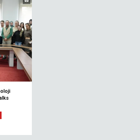
oloji
alks