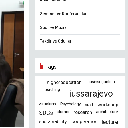
Kültür & Sanat
Seminer ve Konferanslar
Spor ve Müzik
Takdir ve Ödüller
Tags
highereducation
iusinsdgaction
teaching
iussarajevo
visualarts
Psychology
visit
workshop
alumni
research
architecture
SDGs
sustainability
cooperation
lecture