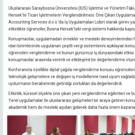
Uluslararası Saraybosna Üniversitesi (IUS) İşletme ve Yönetim Fa
Hersek'te Ticari İşletmelerin Vergilendirilmesi: Öne Çıkan Uygulamalar
Accounting Services d.o.o.'da İş Uygulamaları Lideri olarak görev 
etkinlikte öğrenciler, Bosna Hersek'teki vergi sistemi hakkında kapsam
Konuşmacılar, uygulamadan örnekler ve mesleki deneyimlerinden hare
idari birimlerinde uygulanan çeşitli vergi sistemlerini açıklayan kon
öğrencileri vergilendirme ve bunun günümüz iş dünyasındaki etkisi 
konuşmacılar arasında verimli ve etkileşimli bir değerlendirme oturu
Konferansta özellikle dijital çağda vergilendirme konusu öğrencilerin y
teknolojik gelişmelere ve değişen iş modellerine nasıl uyum sağl
uydurmanın beraberinde getirdiği zorlukları da değerlendirdi.
Etkinlik, küresel ölçekte öne çıkan yeni vergilendirme eğilimleri ve b
Yerel uygulamalar ile uluslararası gelişmeleri bir araya getiren kon
akademik hem de mesleki açıdan giderek daha fazla önem kazanan 