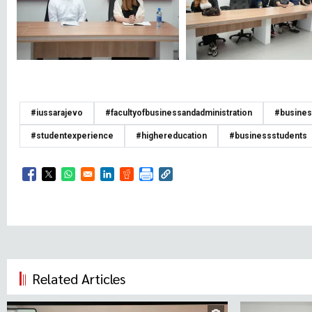
#iussarajevo
#facultyofbusinessandadministration
#busines
#studentexperience
#highereducation
#businessstudents
Opens in a new window
Opens in a new window
Opens in a new window
Opens in a new window
Opens in a new window
Related Articles