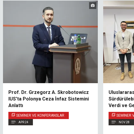
Prof. Dr. Grzegorz A. Skrobotowicz
Uluslarara
IUS'ta Polonya Ceza İnfaz Sistemini
Sürdürülebi
Anlattı
Verdi ve Ge
Olanakların
SEMINER VE KONFERANSLAR
SEMINER 
APR 24
NOV 28