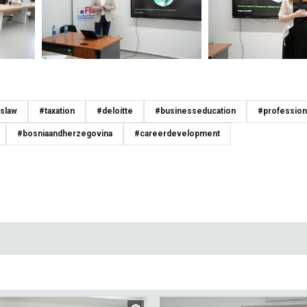
slaw
#taxation
#deloitte
#businesseducation
#profession
#bosniaandherzegovina
#careerdevelopment