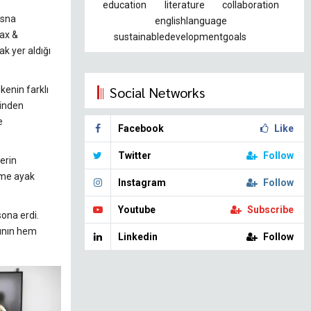
education
literature
collaboration
osna
englishlanguage
Tax &
sustainabledevelopmentgoals
k yer aldığı
Social Networks
kenin farklı
rinden
e
Facebook
Like
Twitter
Follow
lerin
üme ayak
Instagram
Follow
Youtube
Subscribe
sona erdi.
nının hem
Linkedin
Follow