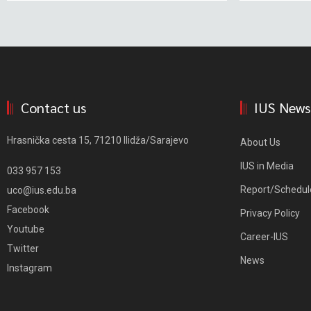
Contact us
IUS News
Hrasnička cesta 15, 71210 Ilidža/Sarajevo
About Us
IUS in Media
033 957 153
Report/Schedul
uco@ius.edu.ba
Facebook
Privacy Policy
Youtube
Career-IUS
Twitter
News
Instagram