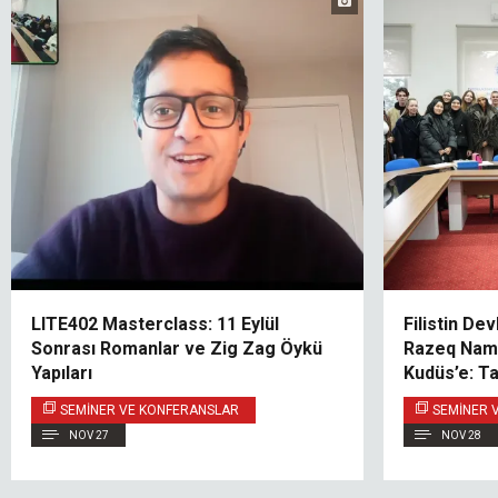
LITE402 Masterclass: 11 Eylül
Filistin De
Sonrası Romanlar ve Zig Zag Öykü
Razeq Nam
Yapıları
Kudüs’e: T
Diplomasid
SEMINER VE KONFERANSLAR
SEMINER 
Konferans
NOV 27
NOV 28