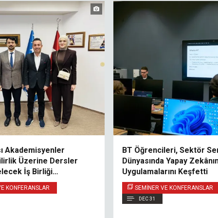
sı Akademisyenler
BT Öğrencileri, Sektör Sem
lirlik Üzerine Dersler
Dünyasında Yapay Zekânın
lecek İş Birliği
Uygulamalarını Keşfetti
ı Görüştü
VE KONFERANSLAR
SEMINER VE KONFERANSLAR
DEC 31