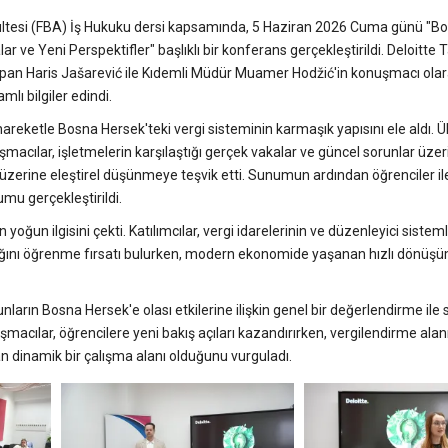
kültesi (FBA) İş Hukuku dersi kapsamında, 5 Haziran 2026 Cuma günü "B
 ve Yeni Perspektifler" başlıklı bir konferans gerçekleştirildi. Deloitte 
yapan Haris Jašarević ile Kıdemli Müdür Muamer Hodžić'in konuşmacı olara
lı bilgiler edindi.
ketle Bosna Hersek'teki vergi sisteminin karmaşık yapısını ele aldı. Ül
uşmacılar, işletmelerin karşılaştığı gerçek vakalar ve güncel sorunlar üze
üzerine eleştirel düşünmeye teşvik etti. Sunumun ardından öğrenciler il
mu gerçekleştirildi.
oğun ilgisini çekti. Katılımcılar, vergi idarelerinin ve düzenleyici sistem
adığını öğrenme fırsatı bulurken, modern ekonomide yaşanan hızlı dönüş
unların Bosna Hersek'e olası etkilerine ilişkin genel bir değerlendirme ile 
uşmacılar, öğrencilere yeni bakış açıları kazandırırken, vergilendirme ala
dinamik bir çalışma alanı olduğunu vurguladı.