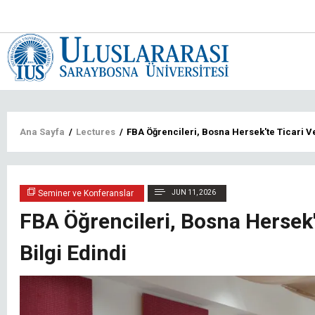
Main
navigat
tr
Sayfa
Ana Sayfa
/
Lectures
/
FBA Öğrencileri, Bosna Hersek'te Ticari V
yolu
Seminer ve Konferanslar
JUN 11, 2026
FBA Öğrencileri, Bosna Hersek
Bilgi Edindi