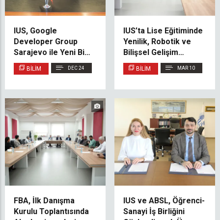
IUS, Google
IUS’ta Lise Eğitiminde
Developer Group
Yenilik, Robotik ve
Sarajevo ile Yeni Bir
Bilişsel Gelişim
Mutabakat Zaptı
Üzerine Proje Kapanış
BILIM
DEC 24
BILIM
MAR 10
İmzaladı
Etkinliği
Gerçekleştirildi
FBA, İlk Danışma
IUS ve ABSL, Öğrenci-
Kurulu Toplantısında
Sanayi İş Birliğini