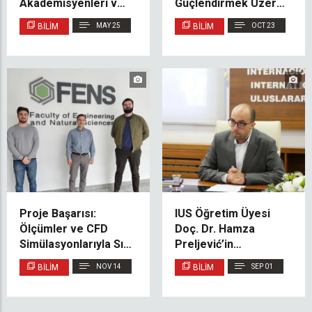
Akademisyenleri ve
Güçlendirmek Üzere
Sektör Temsilcilerini
Mutabakat Zaptı
BILIM
MAY 25
BILIM
OCT 23
Bir Araya Getirdi
İmzaladı
Proje Başarısı:
IUS Öğretim Üyesi
Ölçümler ve CFD
Doç. Dr. Hamza
Simülasyonlarıyla Sınıf
Preljević’in
İçi Hava Arıtımının
Koordinatörlüğünü
BILIM
NOV 14
BILIM
SEP 01
Optimize Edilmesi
Yaptığı Proje, Dünyaca
Ünlü Palgrave
Macmillan Tarafından