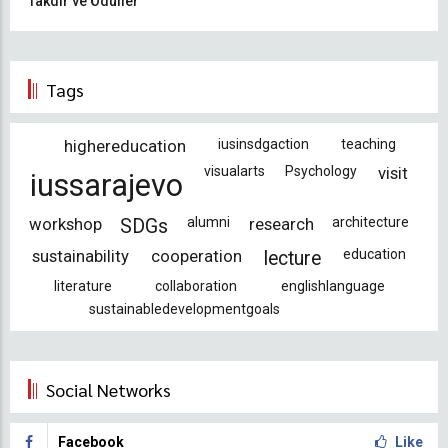
Takdir ve Ödüller
Tags
highereducation
iusinsdgaction
teaching
visualarts
Psychology
visit
iussarajevo
workshop
alumni
research
architecture
SDGs
sustainability
cooperation
education
lecture
literature
collaboration
englishlanguage
sustainabledevelopmentgoals
Social Networks
Facebook
Like