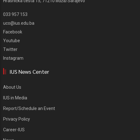
Hrasnička cesta 15, 71210 Ilidža/Sarajevo
033 957 153
uco@ius.edu.ba
Facebook
Youtube
Twitter
Instagram
IUS News Center
About Us
IUS in Media
Report/Schedule an Event
Privacy Policy
Career-IUS