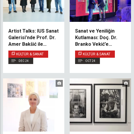
Artist Talks: IUS Sanat
Sanat ve Yeniliğin
Galerisi’nde Prof. Dr.
Kutlaması: Doç. Dr.
Amer Bakšić ile
Branko Vekić’e
Söyleşi
Saraybosna Ulusal
KÜLTÜR & SANAT
KÜLTÜR & SANAT
Tiyatrosu’ndan Ödül
DEC 24
OCT 24