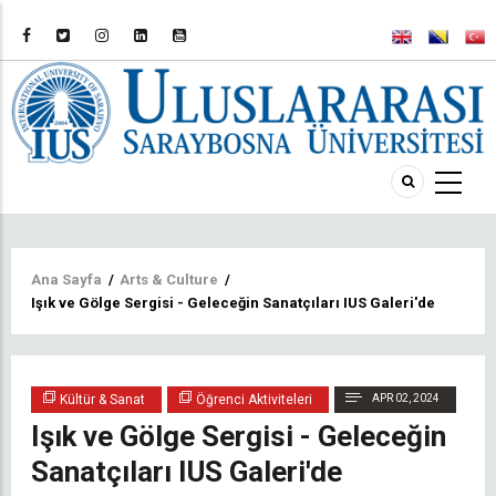
Sayfa
Ana Sayfa
/
Arts & Culture
/
Işık ve Gölge Sergisi - Geleceğin Sanatçıları IUS Galeri'de
yolu
Kültür & Sanat
Öğrenci Aktiviteleri
APR 02, 2024
Işık ve Gölge Sergisi - Geleceğin
Sanatçıları IUS Galeri'de