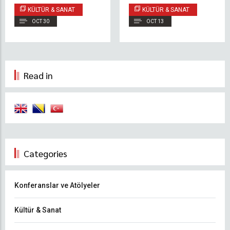
Kimlik ve İnsan
Ödülü’nü Kazandı
KÜLTÜR & SANAT
KÜLTÜR & SANAT
Hakları Fotoğrafın
OCT 30
OCT 13
Merceğinden
Read in
Categories
Konferanslar ve Atölyeler
Kültür & Sanat