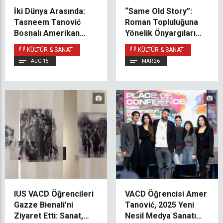
İki Dünya Arasında:
“Same Old Story”:
Tasneem Tanović
Roman Topluluğuna
Bosnalı Amerikan
Yönelik Önyargıları
Kimliğini Keşfediyor
Sorgulayan
KÜLTÜR & SANAT
KÜLTÜR & SANAT
Multimedya Sergisi
AUG 15
MAR 26
IUS VACD Öğrencileri
VACD Öğrencisi Amer
Gazze Bienali’ni
Tanović, 2025 Yeni
Ziyaret Etti: Sanat,
Nesil Medya Sanatı