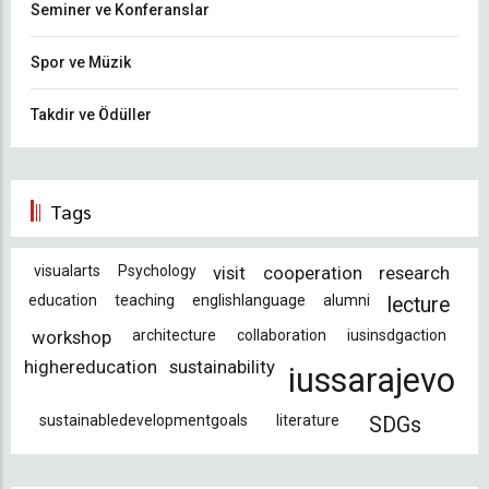
Seminer ve Konferanslar
Spor ve Müzik
Takdir ve Ödüller
Tags
visualarts
Psychology
visit
cooperation
research
education
teaching
englishlanguage
alumni
lecture
workshop
architecture
collaboration
iusinsdgaction
highereducation
sustainability
iussarajevo
sustainabledevelopmentgoals
literature
SDGs