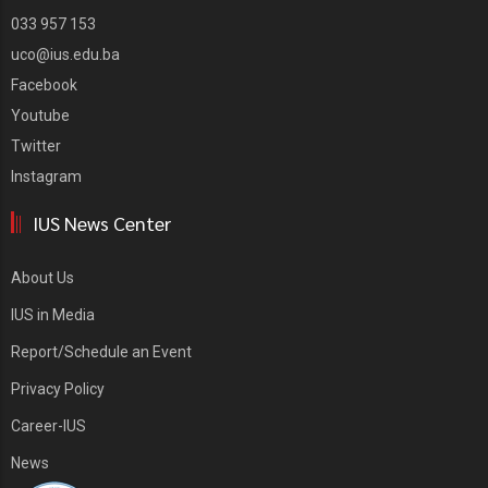
033 957 153
uco@ius.edu.ba
Facebook
Youtube
Twitter
Instagram
IUS News Center
About Us
IUS in Media
Report/Schedule an Event
Privacy Policy
Career-IUS
News