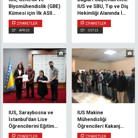
Biyomühendislik (GBE)
IUS ve SBU, Tıp ve Diş
Kümesi için İlk ASIIN
Hekimliği Alanında İş
Ziyaretini
Birliğini Genişletiyor
ZIYARETLER
ZIYARETLER
Gerçekleştirdi
APR 20
OCT 22
IUS, Saraybosna ve
IUS Makine
İstanbul’dan Lise
Mühendisliği
Öğrencilerini Eğitim
Öğrencileri Kakanj
Ziyaretinde Ağırladı
Termik Santralinde
ZIYARETLER
ZIYARETLER