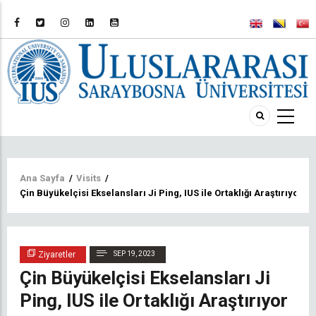
Sayfa
Ana Sayfa
/
Visits
/
Çin Büyükelçisi Ekselansları Ji Ping, IUS ile Ortaklığı Araştırıyor
yolu
Ziyaretler
SEP 19, 2023
Çin Büyükelçisi Ekselansları Ji
Ping, IUS ile Ortaklığı Araştırıyor