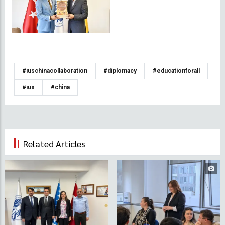
#iuschinacollaboration
#diplomacy
#educationforall
#ius
#china
Related Articles