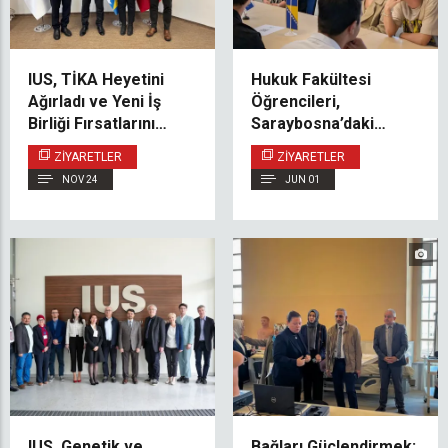
IUS, TİKA Heyetini
Hukuk Fakültesi
Ağırladı ve Yeni İş
Öğrencileri,
Birliği Fırsatlarını
Saraybosna’daki
Değerlendirdi
Avrupa Konseyi
ZIYARETLER
ZIYARETLER
Ofisini Ziyaret Etti
NOV 24
JUN 01
IUS, Genetik ve
Bağları Güçlendirmek: