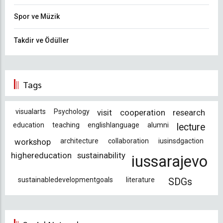
Spor ve Müzik
Takdir ve Ödüller
Tags
visualarts
Psychology
visit
cooperation
research
education
teaching
englishlanguage
alumni
lecture
workshop
architecture
collaboration
iusinsdgaction
highereducation
sustainability
iussarajevo
sustainabledevelopmentgoals
literature
SDGs