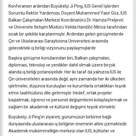
Konferansın ardından Büyükelçi Ji Ping, IUS Genel İşlerden
Sorumlu Rektör Yardımcısı, Doçent Muhammed Yasir Göz, IUS
Balkan Çalışmaları Merkezi Koordinatörü Dr. Hamza Preljević
ve Üniversite İletişim Müdürü Velida Handžić-Mirica tarafından
sıcak bir şekilde karşılanmıştır. Ardından gelen görüşmelerde
Çin ve Uluslararası Saraybosna Üniversitesi arasında
gelecekteki iş birliği vizyonunu paylaşmışlardır.
Başlıca görüşme konularından biri, Balkan çalışmaları,
diplomasi, teknoloji ve yenilikler dahil olmak üzere birçok
alanda iş birliği potansiyelidir. Her iki taraf da yalnızca IUS ile
Çin üniversiteleri arasında değil, aynı zamanda her iki ülkeden
işletmeler, düşünce kuruluşları ve kurumlarla ortaklıkları teşvik
etme taahhüdünü dile getirmiştir. Hedef, ortak projeler
başlatmak, öğrenci ve personel değişimlerini kolaylaştırmak ve
sağlam bir akademik ve kültürel değişimi teşvik etmektir.
Büyükelçi Ji Ping'in ziyareti, günümüzün birbirine bağlı
dünyasında uluslararası iş birliğinin öneminin altını çizmektedir.
Akademik mükemmelliğin merkezi olan IUS, kültürler ve