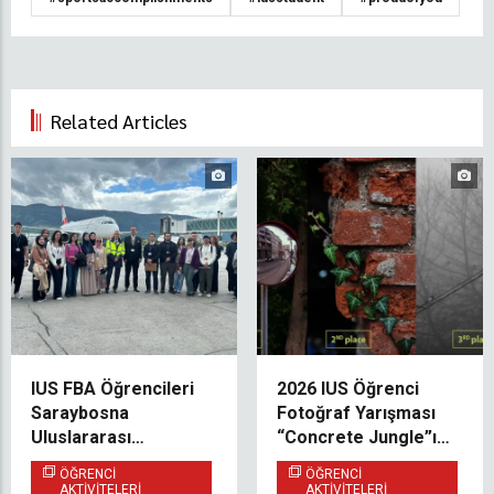
Related Articles
IUS FBA Öğrencileri
2026 IUS Öğrenci
Saraybosna
Fotoğraf Yarışması
Uluslararası
“Concrete Jungle”ın
Havalimanı’nda İş
Kazananları Belli Oldu
ÖĞRENCI
ÖĞRENCI
Etiğini Yerinde
AKTIVITELERI
AKTIVITELERI