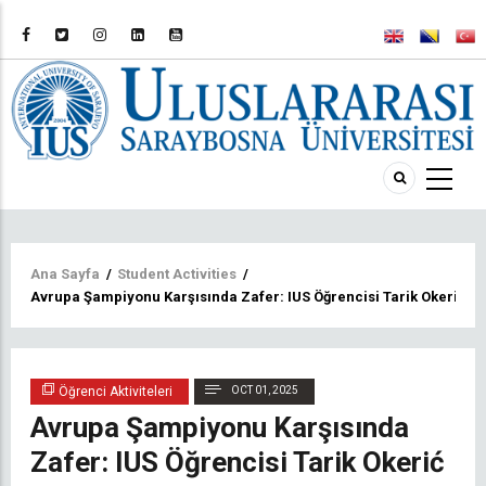
Sayfa
Ana Sayfa
/
Student Activities
/
Avrupa Şampiyonu Karşısında Zafer: IUS Öğrencisi Tarik Okerić D
yolu
Öğrenci Aktiviteleri
OCT 01, 2025
Avrupa Şampiyonu Karşısında
Zafer: IUS Öğrencisi Tarik Okerić