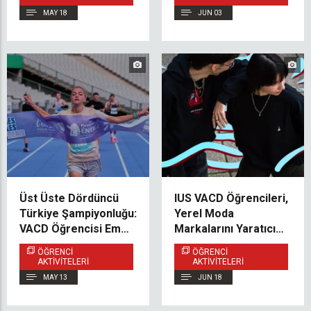
İnceledi
MAY 18
JUN 03
Üst Üste Dördüncü
IUS VACD Öğrencileri,
Türkiye Şampiyonluğu:
Yerel Moda
VACD Öğrencisi Emina
Markalarını Yaratıcı
Alagić Azmi ve
Editoryal Çalışmalarla
ÖĞRENCI
ÖĞRENCI
Başarısıyla İlham
Hayata Geçirdi
AKTIVITELERI
AKTIVITELERI
Veriyor
MAY 13
JUN 18