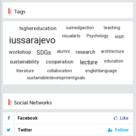
Tags
highereducation
iusinsdgaction
teaching
visualarts
Psychology
visit
iussarajevo
workshop
alumni
research
architecture
SDGs
sustainability
cooperation
education
lecture
literature
collaboration
englishlanguage
sustainabledevelopmentgoals
Social Networks
Facebook
Like
Twitter
Follow