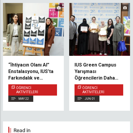
“İhtiyacın Olanı Al”
IUS Green Campus
Enstalasyonu, IUS’ta
Yarışması
Farkındalık ve
Öğrencilerin Daha
Duygusal Desteği
Sürdürülebilir Bir
ÖĞRENCI
ÖĞRENCI
Teşvik Ediyor
Kampüs İçin
AKTIVITELERI
AKTIVITELERI
Geliştirdiği Yenilikçi
MAY 22
JUN 01
Fikirleri Öne Çıkardı
Read in