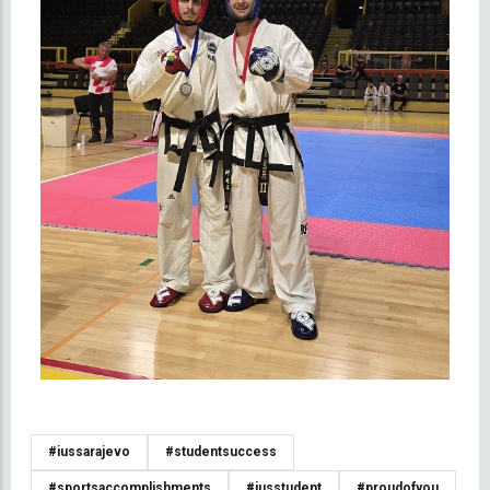
#iussarajevo
#studentsuccess
#sportsaccomplishments
#iusstudent
#proudofyou