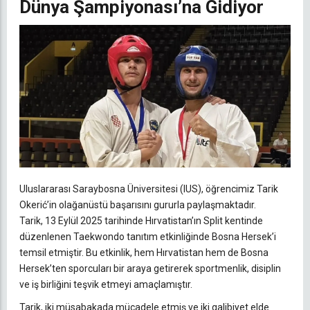
Dünya Şampiyonası’na Gidiyor
Uluslararası Saraybosna Üniversitesi (IUS), öğrencimiz Tarik
Okerić’in olağanüstü başarısını gururla paylaşmaktadır.
Tarik, 13 Eylül 2025 tarihinde Hırvatistan’ın Split kentinde
düzenlenen Taekwondo tanıtım etkinliğinde Bosna Hersek’i
temsil etmiştir. Bu etkinlik, hem Hırvatistan hem de Bosna
Hersek’ten sporcuları bir araya getirerek sportmenlik, disiplin
ve iş birliğini teşvik etmeyi amaçlamıştır.
Tarik, iki müsabakada mücadele etmiş ve iki galibiyet elde