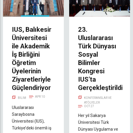
IUS, Balıkesir
23.
Üniversitesi
Uluslararası
ile Akademik
Türk Dünyası
İş Birliğini
Sosyal
Öğretim
Bilimler
Üyelerinin
Kongresi
Ziyaretleriyle
IUS’ta
Güçlendiriyor
Gerçekleştirildi
APR 10
BILIM
KONFERANSLAR VE
ATÖLYELER
OCT 27
Uluslararası
Saraybosna
Her yıl Sakarya
Üniversitesi (IUS),
Üniversitesi Türk
Türkiye’deki önemli iş
Dünyası Uygulama ve