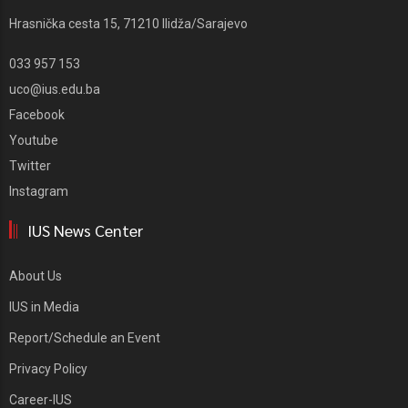
Hrasnička cesta 15, 71210 Ilidža/Sarajevo
033 957 153
uco@ius.edu.ba
Facebook
Youtube
Twitter
Instagram
IUS News Center
About Us
IUS in Media
Report/Schedule an Event
Privacy Policy
Career-IUS