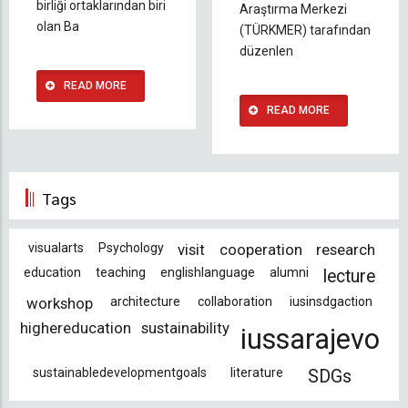
birliği ortaklarından biri
Araştırma Merkezi
olan Ba
(TÜRKMER) tarafından
düzenlen
READ MORE
READ MORE
Tags
visualarts
Psychology
visit
cooperation
research
education
teaching
englishlanguage
alumni
lecture
workshop
architecture
collaboration
iusinsdgaction
highereducation
sustainability
iussarajevo
sustainabledevelopmentgoals
literature
SDGs