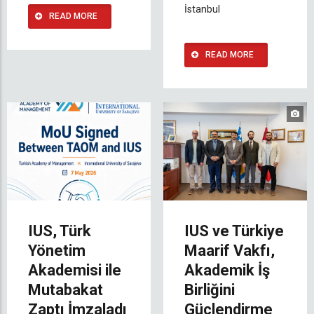
İstanbul
READ MORE
READ MORE
IUS, Türk
IUS ve Türkiye
Yönetim
Maarif Vakfı,
Akademisi ile
Akademik İş
Mutabakat
Birliğini
Zaptı İmzaladı
Güçlendirme