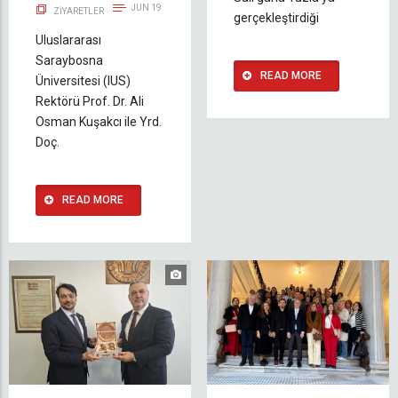
JUN 19
ZIYARETLER
gerçekleştirdiği
Uluslararası
Saraybosna
READ MORE
Üniversitesi (IUS)
Rektörü Prof. Dr. Ali
Osman Kuşakcı ile Yrd.
Doç.
READ MORE