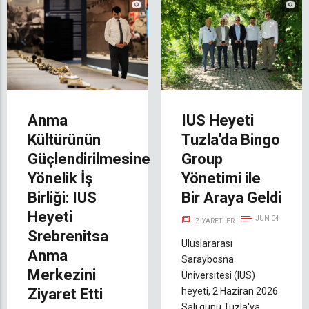
Anma
IUS Heyeti
Kültürünün
Tuzla'da Bingo
Güçlendirilmesine
Group
Yönelik İş
Yönetimi ile
Birliği: IUS
Bir Araya Geldi
Heyeti
JUN 04
ZIYARETLER
Srebrenitsa
Uluslararası
Anma
Saraybosna
Merkezini
Üniversitesi (IUS)
Ziyaret Etti
heyeti, 2 Haziran 2026
Salı günü Tuzla'ya