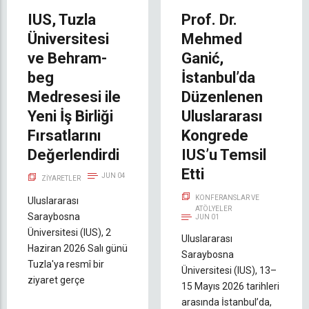
IUS, Tuzla
Prof. Dr.
Üniversitesi
Mehmed
ve Behram-
Ganić,
beg
İstanbul’da
Medresesi ile
Düzenlenen
Yeni İş Birliği
Uluslararası
Fırsatlarını
Kongrede
Değerlendirdi
IUS’u Temsil
Etti
JUN 04
ZIYARETLER
KONFERANSLAR VE
Uluslararası
ATÖLYELER
Saraybosna
JUN 01
Üniversitesi (IUS), 2
Uluslararası
Haziran 2026 Salı günü
Saraybosna
Tuzla'ya resmî bir
Üniversitesi (IUS), 13–
ziyaret gerçe
15 Mayıs 2026 tarihleri
arasında İstanbul’da,