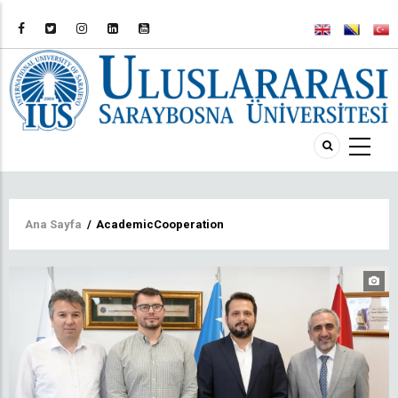
Sayfa
Ana Sayfa
/
AcademicCooperation
yolu