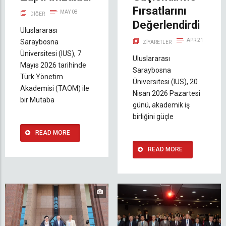
Fırsatlarını
MAY 08
DIĞER
Değerlendirdi
Uluslararası
APR 21
Saraybosna
ZIYARETLER
Üniversitesi (IUS), 7
Uluslararası
Mayıs 2026 tarihinde
Saraybosna
Türk Yönetim
Üniversitesi (IUS), 20
Akademisi (TAOM) ile
Nisan 2026 Pazartesi
bir Mutaba
günü, akademik iş
birliğini güçle
READ MORE
READ MORE