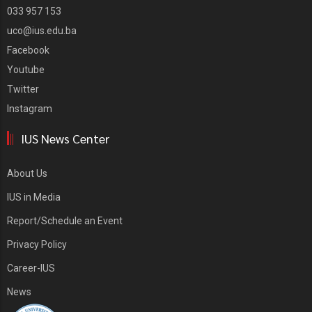
033 957 153
uco@ius.edu.ba
Facebook
Youtube
Twitter
Instagram
IUS News Center
About Us
IUS in Media
Report/Schedule an Event
Privacy Policy
Career-IUS
News