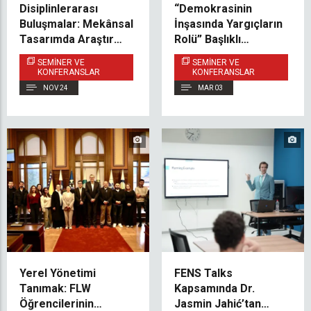
Disiplinlerarası
“Demokrasinin
Buluşmalar: Mekânsal
İnşasında Yargıçların
Tasarımda Araştırma
Rolü” Başlıklı
– Sanat – Eğitim, Sayın
Konferans, FLW’nin
SEMINER VE
SEMINER VE
Samina Tanović ile
Bahar Dönemindeki İlk
KONFERANSLAR
KONFERANSLAR
Birlikte
Açık Dersi Oldu
NOV 24
MAR 03
Yerel Yönetimi
FENS Talks
Tanımak: FLW
Kapsamında Dr.
Öğrencilerinin
Jasmin Jahić’tan