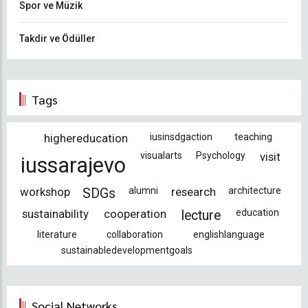
Spor ve Müzik
Takdir ve Ödüller
Tags
highereducation
iusinsdgaction
teaching
visualarts
Psychology
visit
iussarajevo
workshop
alumni
research
architecture
SDGs
sustainability
cooperation
education
lecture
literature
collaboration
englishlanguage
sustainabledevelopmentgoals
Social Networks