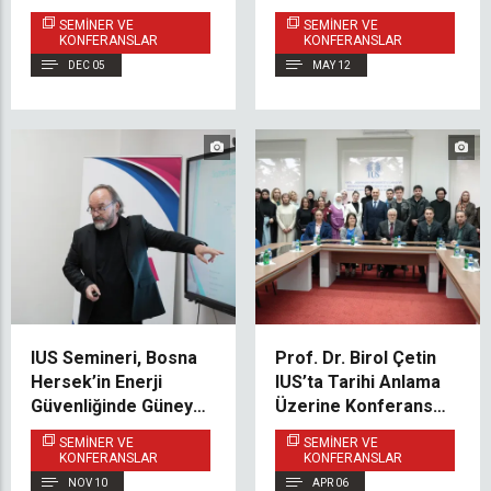
Saraybosna Belediye
Yazılım
SEMINER VE
SEMINER VE
Binası Ziyareti
Mühendisliğinde
KONFERANSLAR
KONFERANSLAR
Yapay Zekâ Konulu
DEC 05
MAY 12
Konferans
IUS Semineri, Bosna
Prof. Dr. Birol Çetin
Hersek’in Enerji
IUS’ta Tarihi Anlama
Güvenliğinde Güney
Üzerine Konferans
Gaz Ara Bağlantısının
Verdi
SEMINER VE
SEMINER VE
Görevini
KONFERANSLAR
KONFERANSLAR
Değerlendirdi
NOV 10
APR 06