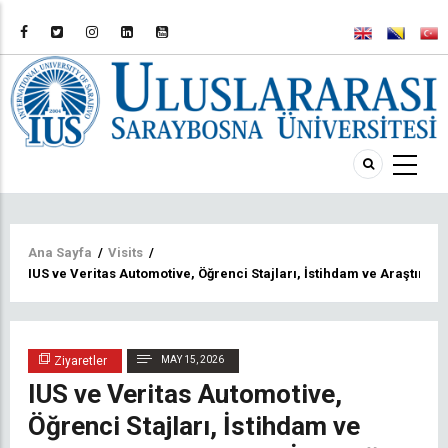
Sayfa
Ana Sayfa
/
Visits
/
IUS ve Veritas Automotive, Öğrenci Stajları, İstihdam ve Araştırma 
yolu
Ziyaretler
MAY 15, 2026
IUS ve Veritas Automotive,
Öğrenci Stajları, İstihdam ve