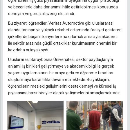
öğrencilerin iş gücü piyasasının ihtiyaçlarına uygun pratik bilgi
ve becerilerle daha donanımlı hâle getirilebilmesi konusunda
deneyim ve görüş alışverişi ele alındı.
Bu ziyaret, öğrencileri Veritas Automotive gibi uluslararası
alanda tanınan ve yüksek rekabet ortamında faaliyet gösteren
şirketlerde başarılı kariyerlere hazırlamak amacıyla akademi
ile sektör arasında güçlü ortaklıklar kurulmasının önemini bir
kez daha ortaya koydu.
Uluslararası Saraybosna Üniversitesi, sektör paydaşlarıyla
anlamlı iş birlikleri geliştirmeye ve akademik bilgi ile gerçek
yaşam uygulamalarını bir araya getiren öğrenme fırsatları
oluşturmaya kararlılıkla devam etmektedir. Bu yaklaşım,
öğrencilerin mesleki gelişimlerini desteklemeyi ve küresel iş
piyasasına hazır bireyler olarak yetişmelerini amaçlamaktadır.