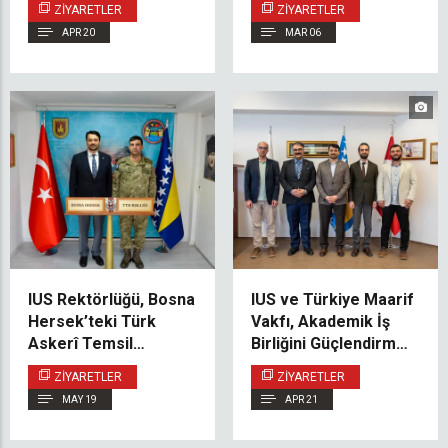
ZIYARETLER
ZIYARETLER
Amacıyla Türkiye’deki
APR 20
MAR 06
İlişkilerini
Güçlendiriyor
IUS Rektörlüğü, Bosna
IUS ve Türkiye Maarif
Hersek’teki Türk
Vakfı, Akademik İş
Askerî Temsil
Birliğini Güçlendirme
Heyetini Ziyaret Etti
Fırsatlarını
ZIYARETLER
ZIYARETLER
Değerlendirdi
MAY 19
APR 21