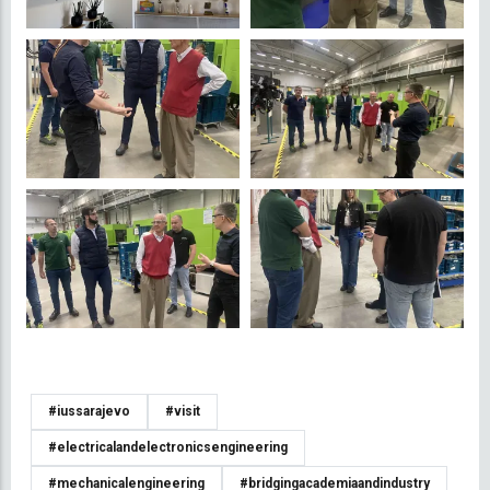
#iussarajevo
#visit
#electricalandelectronicsengineering
#mechanicalengineering
#bridgingacademiaandindustry