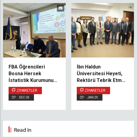
FBA Öğrencileri
İbn Haldun
Bosna Hersek
Üniversitesi Heyeti,
İstatistik Kurumunu
Rektörü Tebrik Etmek
Ziyaret Etti
ve Gelecek İş
ZIYARETLER
ZIYARETLER
Birliklerini Görüşmek
DEC 03
JAN 29
Üzere IUS’u Ziyaret
Etti
Read in