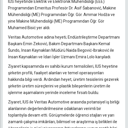
IUS heyetinde Elektrik ve Elektronik Mühendisliği (EEE)
Programından Emeritus Profesör Dr. Asif Šabanović, Makine
Mühendisliği (ME) Programından Öğr. Gör. Ammar Hodža ve
yine Makine Mühendisliği (ME) Programından Öğr. Gör
Muhamed Bisić yer aldı.
Veritas Automotive adına heyeti; Endüstrileştirme Departmanı
Başkanı Emin Zeković, Bakım Departmanı Başkanı Kemal
Šundo, İnsan Kaynakları Müdürü Naida Begović-Ibraković ile
İnsan Kaynakları ve İdari İşler Uzmanı Emira Lolo karşıladı.
Ziyaret kapsamında ev sahibi kurum temsilcileri, IUS heyetine
şirketin profili, faaliyet alanları ve temel operasyonları
hakkında bilgi verdi. Ardından heyet, üretim tesislerini gezerek
şirketin üretim süreçlerini ve plastik bileşenlerin üretim ile
işlenme aşamalarını yerinde inceleme fırsatı buldu.
Ziyaret, IUS ile Veritas Automotive arasında potansiyel iş birliği
alanlarının değerlendirilmesine odaklanan verimli bir
toplantıyla devam etti. Görüşmelerde öğrenci stajları ve yarı
zamanlı çalışma imkânları, bilimsel ve araştırma iş birlikleri ile