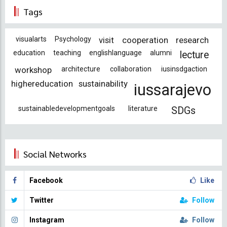
Tags
visualarts
Psychology
visit
cooperation
research
education
teaching
englishlanguage
alumni
lecture
workshop
architecture
collaboration
iusinsdgaction
highereducation
sustainability
iussarajevo
sustainabledevelopmentgoals
literature
SDGs
Social Networks
Facebook
Like
Twitter
Follow
Instagram
Follow