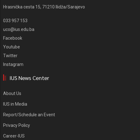
Hrasnička cesta 15, 71210 Ilidža/Sarajevo
033 957 153
uco@ius.edu.ba
Facebook
Youtube
Twitter
Instagram
IUS News Center
About Us
IUS in Media
Report/Schedule an Event
Privacy Policy
Career-IUS