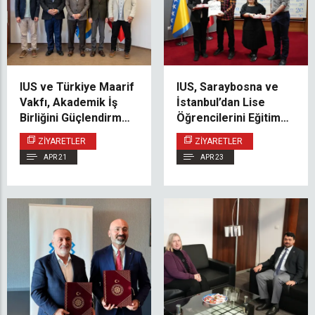
IUS ve Türkiye Maarif
IUS, Saraybosna ve
Vakfı, Akademik İş
İstanbul’dan Lise
Birliğini Güçlendirme
Öğrencilerini Eğitim
Fırsatlarını
Ziyaretinde Ağırladı
ZIYARETLER
ZIYARETLER
Değerlendirdi
APR 21
APR 23