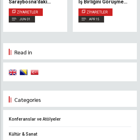
Saraybosna’daki
İş Birliğini Görüşmek
Avrupa Konseyi
Üzere Ilidža
ZIYARETLER
ZIYARETLER
Ofisini Ziyaret Etti
Belediyesi Heyetini
JUN 01
APR 15
Ağırladı
Read in
Categories
Konferanslar ve Atölyeler
Kültür & Sanat