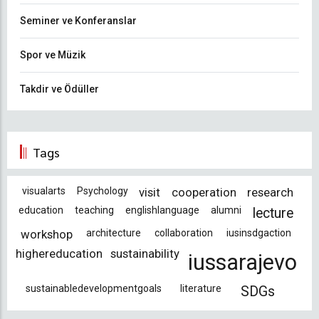
Seminer ve Konferanslar
Spor ve Müzik
Takdir ve Ödüller
Tags
visualarts
Psychology
visit
cooperation
research
education
teaching
englishlanguage
alumni
lecture
workshop
architecture
collaboration
iusinsdgaction
highereducation
sustainability
iussarajevo
sustainabledevelopmentgoals
literature
SDGs