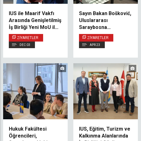
IUS ile Maarif Vakfı
Sayın Bakan Bošković,
Arasında Genişletilmiş
Uluslararası
İş Birliği Yeni MoU ile
Saraybosna
Resmiyet Kazandı
Üniversitesi’ni Ziyaret
ZIYARETLER
ZIYARETLER
Etti
DEC 03
APR 23
Hukuk Fakültesi
IUS, Eğitim, Turizm ve
Öğrencileri,
Kalkınma Alanlarında