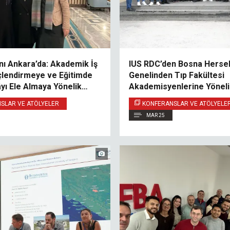
ı Ankara’da: Akademik İş
IUS RDC’den Bosna Herse
üçlendirmeye ve Eğitimde
Genelinden Tıp Fakültesi
yı Ele Almaya Yönelik
Akademisyenlerine Yönel
Atölyesi
SLAR VE ATÖLYELER
KONFERANSLAR VE ATÖLYELE
MAR 25