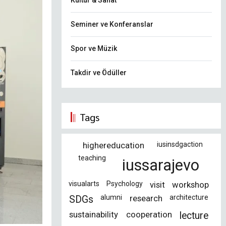
Kültür & Sanat
Seminer ve Konferanslar
Spor ve Müzik
Takdir ve Ödüller
Tags
highereducation
iusinsdgaction
teaching
iussarajevo
visualarts
Psychology
visit
workshop
alumni
research
architecture
SDGs
sustainability
cooperation
lecture