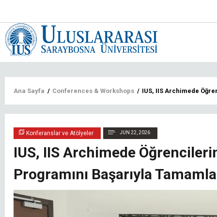
Main
navigat
tr
Sayfa
Ana Sayfa
/
Conferences & Workshops
/
IUS, IIS Archimede Öğre
yolu
Konferanslar ve Atölyeler
JUN 22, 2026
IUS, IIS Archimede Öğrencileri
Programını Başarıyla Tamamla