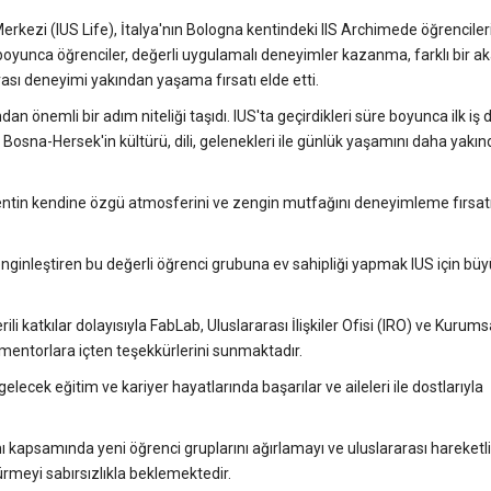
ezi (IUS Life), İtalya'nın Bologna kentindeki IIS Archimede öğrencileri
 boyunca öğrenciler, değerli uygulamalı deneyimler kazanma, farklı bir 
sı deneyimi yakından yaşama fırsatı elde etti.
ndan önemli bir adım niteliği taşıdı. IUS'ta geçirdikleri süre boyunca ilk iş
ve Bosna-Hersek'in kültürü, dili, gelenekleri ile günlük yaşamını daha yak
ntin kendine özgü atmosferini ve zengin mutfağını deneyimleme fırsat
 zenginleştiren bu değerli öğrenci grubuna ev sahipliği yapmak IUS için büy
li katkılar dolayısıyla FabLab, Uluslararası İlişkiler Ofisi (IRO) ve Kurumsa
entorlara içten teşekkürlerini sunmaktadır.
elecek eğitim ve kariyer hayatlarında başarılar ve aileleri ile dostlarıyla
kapsamında yeni öğrenci gruplarını ağırlamayı ve uluslararası hareketlil
rmeyi sabırsızlıkla beklemektedir.