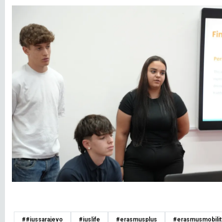
##iussarajevo
#iuslife
#erasmusplus
#erasmusmobilit