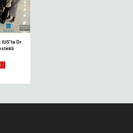
 IUS’ta Dr.
stekli
R