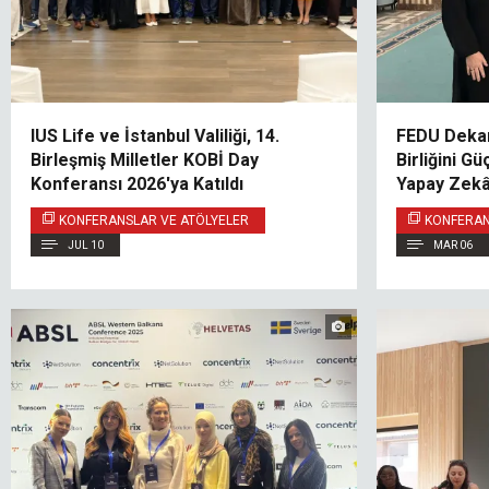
IUS Life ve İstanbul Valiliği, 14.
FEDU Dekan
Birleşmiş Milletler KOBİ Day
Birliğini G
Konferansı 2026'ya Katıldı
Yapay Zekâ
Ziyaret
KONFERANSLAR VE ATÖLYELER
KONFERAN
JUL 10
MAR 06