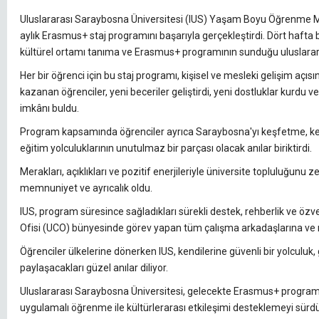
Uluslararası Saraybosna Üniversitesi (IUS) Yaşam Boyu Öğrenme Merk
aylık Erasmus+ staj programını başarıyla gerçekleştirdi. Dört hafta
kültürel ortamı tanıma ve Erasmus+ programının sunduğu uluslarara
Her bir öğrenci için bu staj programı, kişisel ve mesleki gelişim açısı
kazanan öğrenciler, yeni beceriler geliştirdi, yeni dostluklar kurdu 
imkânı buldu.
Program kapsamında öğrenciler ayrıca Saraybosna'yı keşfetme, ke
eğitim yolculuklarının unutulmaz bir parçası olacak anılar biriktirdi.
Merakları, açıklıkları ve pozitif enerjileriyle üniversite topluluğunu
memnuniyet ve ayrıcalık oldu.
IUS, program süresince sağladıkları sürekli destek, rehberlik ve özveri
Ofisi (UCO) bünyesinde görev yapan tüm çalışma arkadaşlarına ve m
Öğrenciler ülkelerine dönerken IUS, kendilerine güvenli bir yolculuk, g
paylaşacakları güzel anılar diliyor.
Uluslararası Saraybosna Üniversitesi, gelecekte Erasmus+ programı 
uygulamalı öğrenme ile kültürlerarası etkileşimi desteklemeyi sürdü