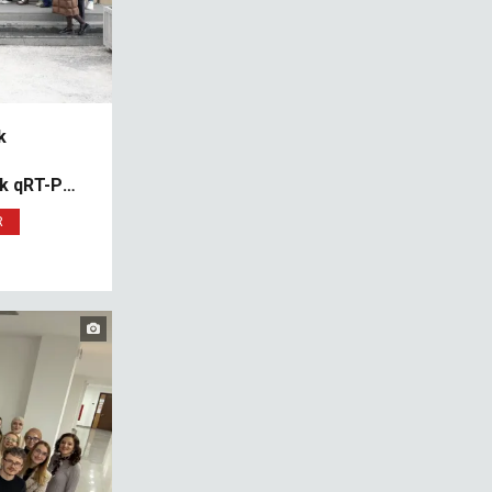
k
ik qRT-PCR
R