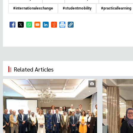
#internationalexchange
#studentmobility
#practicallearning
Opens in a new window
Opens in a new window
Opens in a new window
Opens in a new window
Opens in a new window
Related Articles