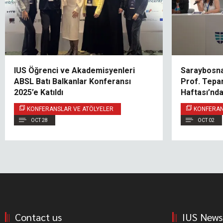
IUS Öğrenci ve Akademisyenleri
Saraybosna
ABSL Batı Balkanlar Konferansı
Prof. Tepar
2025’e Katıldı
Haftası’nda
KONFERANSLAR VE ATÖLYELER
KONFERAN
OCT 28
OCT 02
Contact us
IUS News