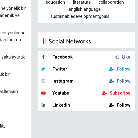
education
literature
collaboration
ne yönelik bir
englishlanguage
akademik ve
sustainabledevelopmentgoals
 deneyimlerini
Social Networks
ından tanıma
ı yakalayarak
Facebook
Like
Twitter
Follow
ük bir
Instagram
Follow
l İletişim
Youtube
Subscribe
Linkedin
Follow
ik,