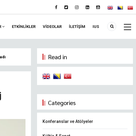
R
ETKİNLİKLER
VIDEOLAR
İLETİŞİM
IUS
Read in
adı
j
Categories
Konferanslar ve Atölyeler