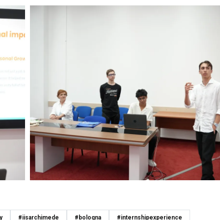
y
#iisarchimede
#bologna
#internshipexperience