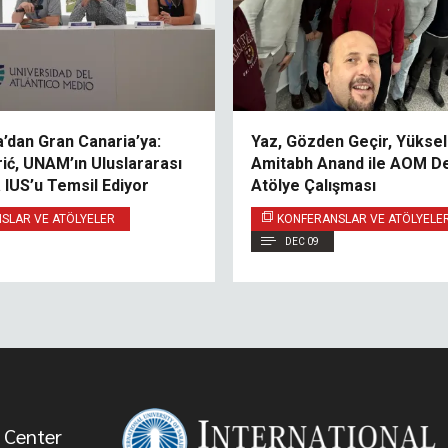
’dan Gran Canaria’ya:
Yaz, Gözden Geçir, Yüksel:
ić, UNAM’ın Uluslararası
Amitabh Anand ile AOM De
 IUS’u Temsil Ediyor
Atölye Çalışması
SLAR VE ATÖLYELER
KONFERANSLAR VE ATÖLYELE
DEC 09
 Center