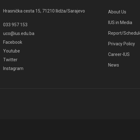
Hrasnička cesta 15, 71210 Ilidža/Sarajevo
About Us
IUS in Media
033 957 153
Report/Schedul
uco@ius.edu.ba
Facebook
Privacy Policy
Youtube
Career-IUS
Twitter
News
Instagram