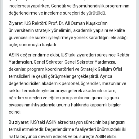
incelemesi yapılırken, Genetik ve Biyomühendislik programının
değerlendirme ve inceleme süreçleri de yürütüldü.
Ziyaret, IUS Rektörü Prof. Dr. Ali Osman Kuşakcı’nın
üniversitenin stratejik yönelimini, akademik yapısını ve kalite
güvencesi ile sürekli iyileştirmeye yönelik kararlılığını ele aldığı
açılış sunumuyla başladı.
ASIIN değerlendirme ekibi, IUS’taki ziyaretleri süresince Rektör
Yardımcıları, Genel Sekreter, Genel Sekreter Yardımcısı,
dekanlar, program koordinatörleri ve Stratejik Gelişim Ofisi
temsilcileri ile çeşitli görüşmeler gerçekleştirdi. Ayrıca
değerlendiriciler, akademik personel, öğrenciler, mezunlar ve
sektör temsilcileriyle bir araya gelerek akademik ortam,
öğretim süreçleri ve eğitim programlarının güncel iş gücü
piyasasının ihtiyaçlarıyla uyumu hakkında kapsamlı bilgiler
edindi.
Bu ziyaret, IUS’taki ASIIN akreditasyon sürecinin başlangıcını
temsil etmektedir. Değerlendirme faaliyetleri önümüzdeki iki
hafta boyunca devam edecek ve bu süreçte ASIIN ekibi,