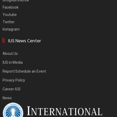
uco@ius.edu.ba
Facebook
Youtube
Twitter
Instagram
IUS News Center
About Us
IUS in Media
Report/Schedule an Event
Privacy Policy
Career-IUS
News