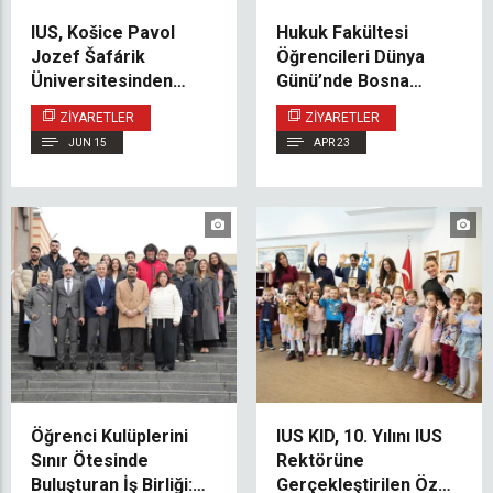
IUS, Košice Pavol
Hukuk Fakültesi
Jozef Šafárik
Öğrencileri Dünya
Üniversitesinden
Günü’nde Bosna
Gelen Heyeti Ağırladı
Hersek Aarhus
ZIYARETLER
ZIYARETLER
Merkezi’ni Ziyaret Etti
JUN 15
APR 23
Öğrenci Kulüplerini
IUS KID, 10. Yılını IUS
Sınır Ötesinde
Rektörüne
Buluşturan İş Birliği:
Gerçekleştirilen Özel