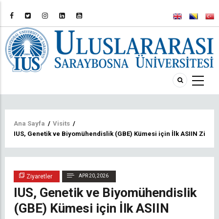
Sayfa
Ana Sayfa
/
Visits
/
IUS, Genetik ve Biyomühendislik (GBE) Kümesi için İlk ASIIN Ziyare
yolu
Ziyaretler
APR 20, 2026
IUS, Genetik ve Biyomühendislik
(GBE) Kümesi için İlk ASIIN