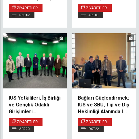
IUS – Yeditepe
Ziyaretle Kutladı
ZIYARETLER
ZIYARETLER
DEC 02
APR 09
IUS Yetkilileri, İş Birliği
Bağları Güçlendirmek:
ve Gençlik Odaklı
IUS ve SBU, Tıp ve Diş
Girişimleri
Hekimliği Alanında İş
Desteklemek
Birliğini Genişletiyor
ZIYARETLER
ZIYARETLER
Amacıyla Türkiye’deki
APR 20
OCT 22
İlişkilerini
Güçlendiriyor