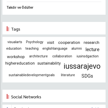
Takdir ve Ödüller
Tags
visualarts
Psychology
visit
cooperation
research
education
teaching
englishlanguage
alumni
lecture
workshop
architecture
collaboration
iusinsdgaction
highereducation
sustainability
iussarajevo
sustainabledevelopmentgoals
literature
SDGs
Social Networks