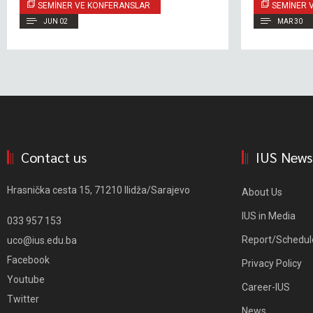
SEMINER VE KONFERANSLAR
SEMINER 
JUN 02
MAR 30
Contact us
IUS News
Hrasnička cesta 15, 71210 Ilidža/Sarajevo
About Us
IUS in Media
033 957 153
Report/Schedul
uco@ius.edu.ba
Facebook
Privacy Policy
Youtube
Career-IUS
Twitter
News