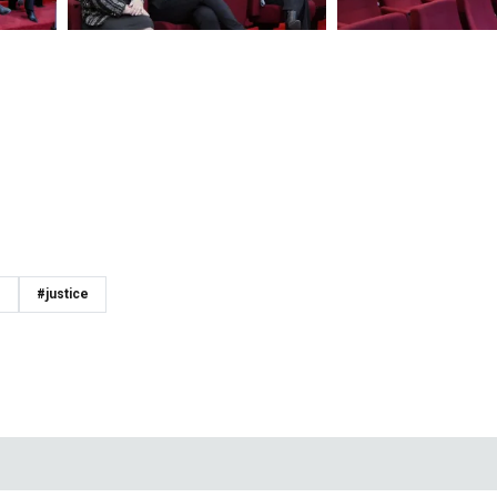
s
#justice