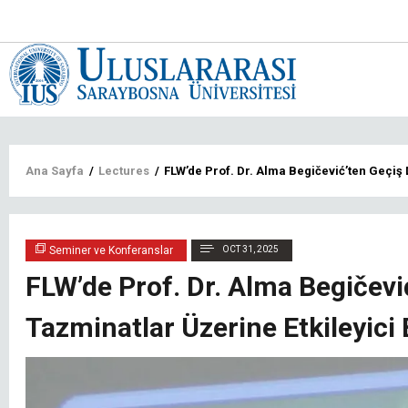
Main
navigat
tr
Sayfa
Ana Sayfa
/
Lectures
/
FLW’de Prof. Dr. Alma Begičević’ten Geçiş
yolu
Seminer ve Konferanslar
OCT 31, 2025
FLW’de Prof. Dr. Alma Begičevi
Tazminatlar Üzerine Etkileyici