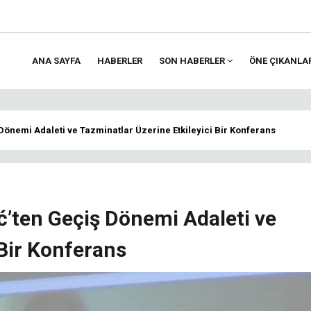
ANA SAYFA
HABERLER
SON HABERLER
ÖNE ÇIKANLA
ion
 Dönemi Adaleti ve Tazminatlar Üzerine Etkileyici Bir Konferans
ć’ten Geçiş Dönemi Adaleti ve
 Bir Konferans