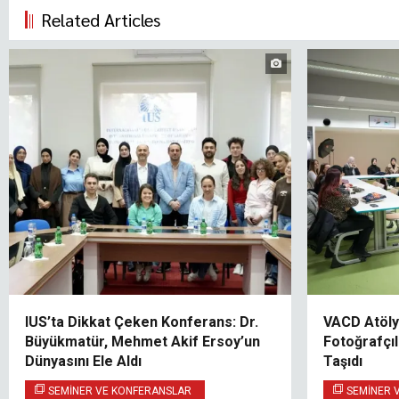
Related Articles
IUS’ta Dikkat Çeken Konferans: Dr.
VACD Atöly
Büyükmatür, Mehmet Akif Ersoy’un
Fotoğrafçı
Dünyasını Ele Aldı
Taşıdı
SEMINER VE KONFERANSLAR
SEMINER 