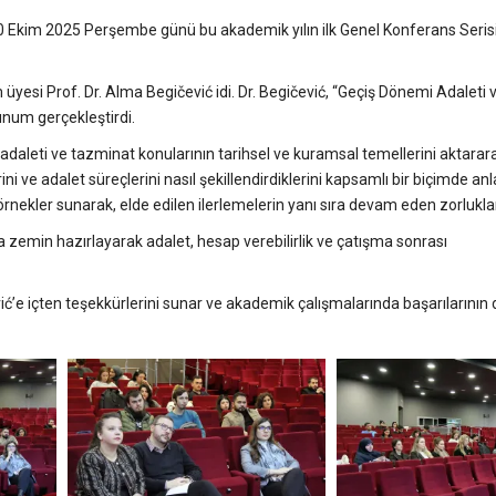
0 Ekim 2025 Perşembe günü bu akademik yılın ilk Genel Konferans Serisi 
yesi Prof. Dr. Alma Begičević idi. Dr. Begičević, “Geçiş Dönemi Adaleti 
unum gerçekleştirdi.
adaleti ve tazminat konularının tarihsel ve kuramsal temellerini aktarar
 ve adalet süreçlerini nasıl şekillendirdiklerini kapsamlı bir biçimde anla
rnekler sunarak, elde edilen ilerlemelerin yanı sıra devam eden zorlukla
zemin hazırlayarak adalet, hesap verebilirlik ve çatışma sonrası
vić’e içten teşekkürlerini sunar ve akademik çalışmalarında başarılarının