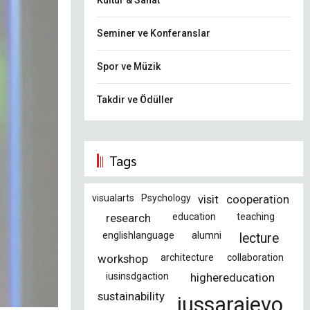
Kültür & Sanat
Seminer ve Konferanslar
Spor ve Müzik
Takdir ve Ödüller
Tags
visualarts
Psychology
visit
cooperation
research
education
teaching
englishlanguage
alumni
lecture
workshop
architecture
collaboration
iusinsdgaction
highereducation
sustainability
iussarajevo