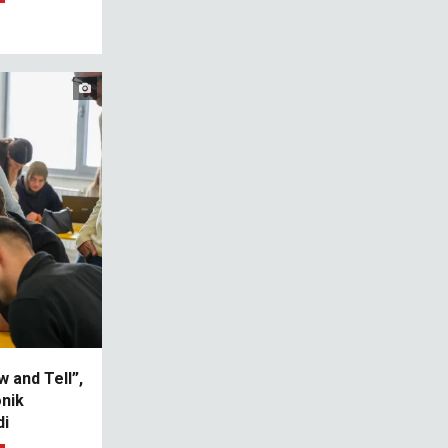
 and Tell”,
onik
di