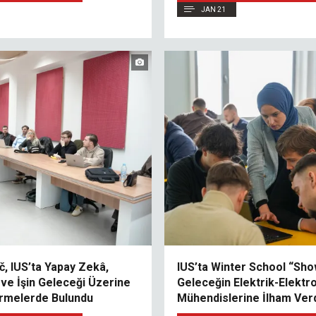
JAN 21
č, IUS’ta Yapay Zekâ,
IUS’ta Winter School “Show
k ve İşin Geleceği Üzerine
Geleceğin Elektrik-Elektr
rmelerde Bulundu
Mühendislerine İlham Ver