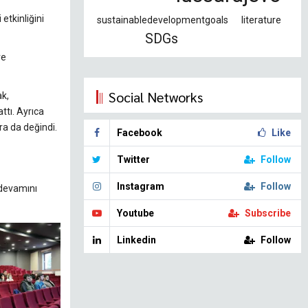
etkinliğini
sustainabledevelopmentgoals
literature
SDGs
ve
Social Networks
ak,
ttı. Ayrıca
ra da değindi.
Facebook
Like
Twitter
Follow
Instagram
Follow
 devamını
Youtube
Subscribe
Linkedin
Follow