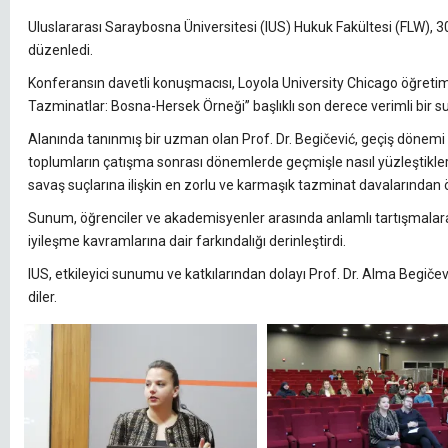
Uluslararası Saraybosna Üniversitesi (IUS) Hukuk Fakültesi (FLW), 3
düzenledi.
Konferansın davetli konuşmacısı, Loyola University Chicago öğretim ü
Tazminatlar: Bosna-Hersek Örneği” başlıklı son derece verimli bir s
Alanında tanınmış bir uzman olan Prof. Dr. Begičević, geçiş dönemi 
toplumların çatışma sonrası dönemlerde geçmişle nasıl yüzleştiklerini
savaş suçlarına ilişkin en zorlu ve karmaşık tazminat davalarından ö
Sunum, öğrenciler ve akademisyenler arasında anlamlı tartışmalara 
iyileşme kavramlarına dair farkındalığı derinleştirdi.
IUS, etkileyici sunumu ve katkılarından dolayı Prof. Dr. Alma Begiče
diler.