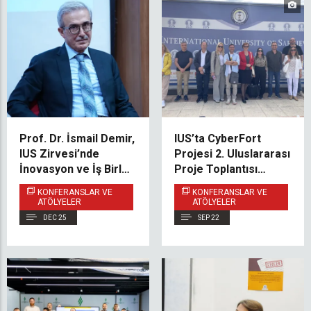
Prof. Dr. İsmail Demir,
IUS’ta CyberFort
IUS Zirvesi’nde
Projesi 2. Uluslararası
İnovasyon ve İş Birliği
Proje Toplantısı
Üzerine
Başarıyla
KONFERANSLAR VE
KONFERANSLAR VE
Değerlendirmelerde
Gerçekleştirilmiştir
ATÖLYELER
ATÖLYELER
Bulundu
DEC 25
SEP 22