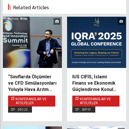
Related Articles
“Sınıflarda Ölçümler
IUS CIFIS, İslami
ve CFD Simülasyonları
Finans ve Ekonomik
Yoluyla Hava Arıtma
Güçlendirme Konulu
Teknolojilerinin
IQRA 2025 Küresel
KONFERANSLAR VE
KONFERANSLAR VE
Optimizasyonu”
Konferansı’nı
ATÖLYELER
ATÖLYELER
Projesinin Bilim,
Gerçekleştirdi
DEC 22
SEP 01
Teknoloji ve
İnovasyon Zirvesi’nde
Sunumu