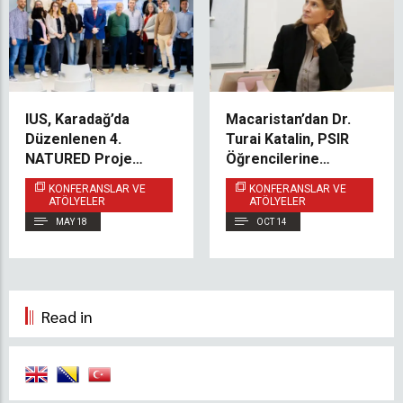
IUS, Karadağ’da
Macaristan’dan Dr.
Düzenlenen 4.
Turai Katalin, PSIR
NATURED Proje
Öğrencilerine
Ortakları Toplantısına
Erasmus+ Fırsatları
KONFERANSLAR VE
KONFERANSLAR VE
Katıldı
Üzerine Atölye
ATÖLYELER
ATÖLYELER
Çalışması Verdi
MAY 18
OCT 14
Read in