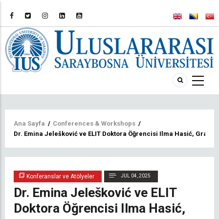
Sayfa
Ana Sayfa
/
Conferences & Workshops
/
Dr. Emina Jelešković ve ELIT Doktora Öğrencisi Ilma Hasić, Graz'd
yolu
Konferanslar ve Atölyeler
JUL 04, 2025
Dr. Emina Jelešković ve ELIT
Doktora Öğrencisi Ilma Hasić,