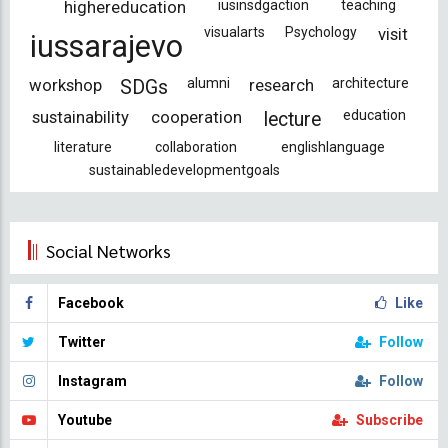
highereducation
iusinsdgaction
teaching
visualarts
Psychology
visit
iussarajevo
workshop
alumni
research
architecture
SDGs
sustainability
cooperation
education
lecture
literature
collaboration
englishlanguage
sustainabledevelopmentgoals
Social Networks
Facebook
Like
Twitter
Follow
Instagram
Follow
Youtube
Subscribe