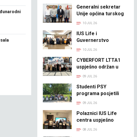
Generalni sekretar
eđunarodni
Unije općina turskog
svijeta posjetio IUS
10 JUL 26
IUS Life i
Guvernerstvo
isala
Istanbula učestvovali
10 JUL 26
na 14. godišnjoj UN
CYBERFORT LTTA1
konferenciji povodom
uspješno održan u
Dana mikro, malih i
Kapadokiji, Turska
srednjih preduzeća
09 JUL 26
2026
Studenti PSY
programa posjetili
Starački dom Dom
09 JUL 26
Sentivo
Polaznici IUS Life
centra uspješno
završili kurs
08 JUL 26
bosanskog jezika A1.2