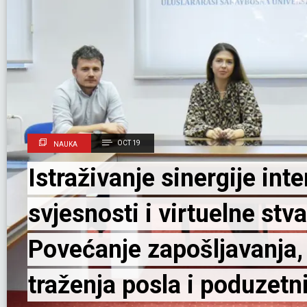
JUL 10
vo Istanbula
dišnjoj UN
 Dana mikro, malih i
026
JUL 09
NAUKA
CYBERFORT 
ije općina turskog
održan u Kap