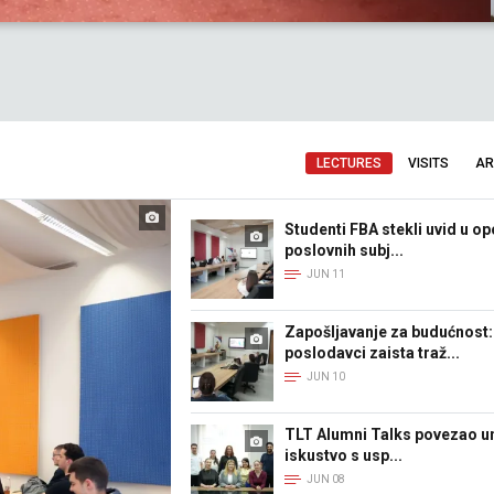
LECTURES
VISITS
AR
Studenti FBA stekli uvid u o
poslovnih subj...
JUN 11
Zapošljavanje za budućnost:
poslodavci zaista traž...
JUN 10
TLT Alumni Talks povezao un
iskustvo s usp...
JUN 08