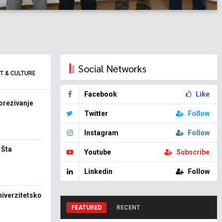
Academic Weeku u Ljubl
Social Networks
T & CULTURE
Facebook
Like
porezivanje
Twitter
Follow
Instagram
Follow
 Šta
Youtube
Subscribe
Linkedin
Follow
iverzitetsko
FEATURED
RECENT