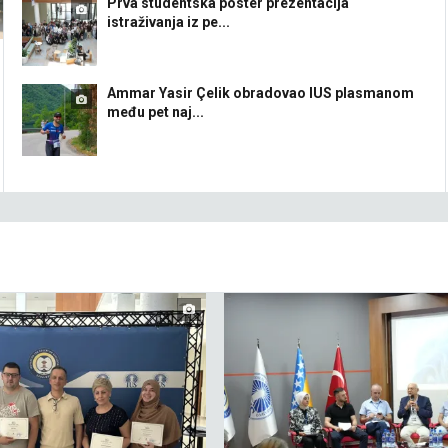
Prva studentska poster prezentacija
istraživanja iz pe...
Ammar Yasir Çelik obradovao IUS plasmanom
među pet naj...