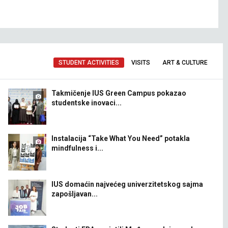
STUDENT ACTIVITIES
VISITS
ART & CULTURE
Takmičenje IUS Green Campus pokazao
studentske inovaci...
Instalacija “Take What You Need” potakla
mindfulness i...
IUS domaćin najvećeg univerzitetskog sajma
zapošljavan...