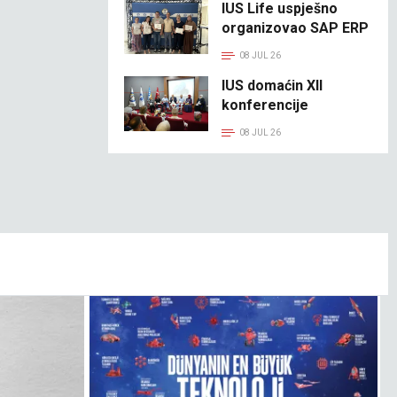
IUS Life uspješno
organizovao SAP ERP
kurs
08 JUL 26
IUS domaćin XII
konferencije
Koordinacijskog
08 JUL 26
programa iz
psihologije religije