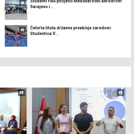
Studenti FBA posjetili Međunarodni aerodrom
Sarajevo i...
Četvrta titula državne prvakinje zaredom:
Studentica V...