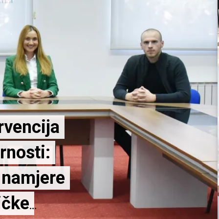
LTTA1 uspješno
adokiji, Turska