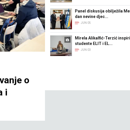
Panel diskusija obilježila M
dan nevine djec...
JUN 05
Mirela Alikalfić-Terzić inspir
studente ELIT i EL...
JUN 03
vanje o
 i