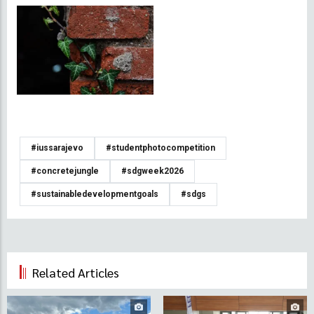
#iussarajevo
#studentphotocompetition
#concretejungle
#sdgweek2026
#sustainabledevelopmentgoals
#sdgs
Related Articles