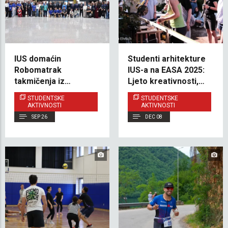
IUS domaćin
Studenti arhitekture
Robomatrak
IUS-a na EASA 2025:
takmičenja iz
Ljeto kreativnosti,
tehnologije –
saradnje i učenja u
STUDENTSKE
STUDENTSKE
predstavljanje mladih
Finskoj
AKTIVNOSTI
AKTIVNOSTI
inovatora
SEP 26
DEC 08