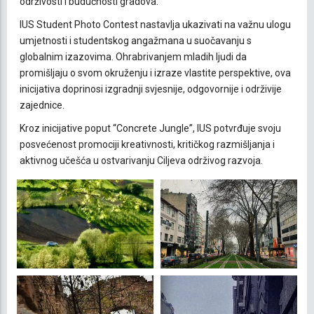
održivosti i budućnosti gradova.
IUS Student Photo Contest nastavlja ukazivati na važnu ulogu
umjetnosti i studentskog angažmana u suočavanju s
globalnim izazovima. Ohrabrivanjem mladih ljudi da
promišljaju o svom okruženju i izraze vlastite perspektive, ova
inicijativa doprinosi izgradnji svjesnije, odgovornije i održivije
zajednice.
Kroz inicijative poput “Concrete Jungle”, IUS potvrđuje svoju
posvećenost promociji kreativnosti, kritičkog razmišljanja i
aktivnog učešća u ostvarivanju Ciljeva održivog razvoja.