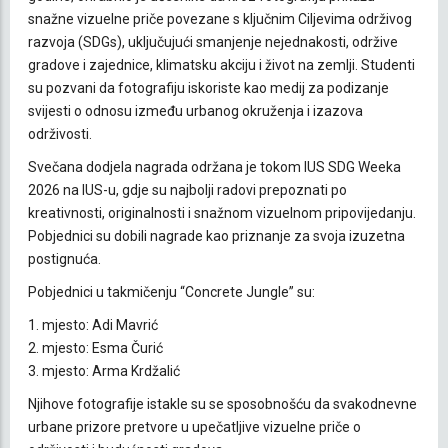
snažne vizuelne priče povezane s ključnim Ciljevima održivog
razvoja (SDGs), uključujući smanjenje nejednakosti, održive
gradove i zajednice, klimatsku akciju i život na zemlji. Studenti
su pozvani da fotografiju iskoriste kao medij za podizanje
svijesti o odnosu između urbanog okruženja i izazova
održivosti.
Svečana dodjela nagrada održana je tokom IUS SDG Weeka
2026 na IUS-u, gdje su najbolji radovi prepoznati po
kreativnosti, originalnosti i snažnom vizuelnom pripovijedanju.
Pobjednici su dobili nagrade kao priznanje za svoja izuzetna
postignuća.
Pobjednici u takmičenju “Concrete Jungle” su:
1. mjesto: Adi Mavrić
2. mjesto: Esma Čurić
3. mjesto: Arma Krdžalić
Njihove fotografije istakle su se sposobnošću da svakodnevne
urbane prizore pretvore u upečatljive vizuelne priče o