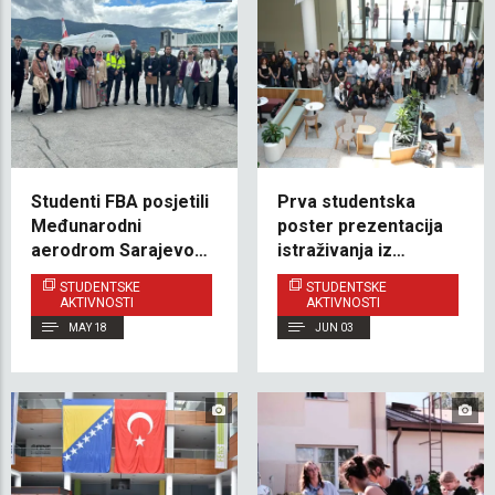
Studenti FBA posjetili
Prva studentska
Međunarodni
poster prezentacija
aerodrom Sarajevo i
istraživanja iz
istraživali poslovnu
pedagogije stranih
STUDENTSKE
STUDENTSKE
etiku u praksi
jezika održana na IUS-
AKTIVNOSTI
AKTIVNOSTI
u
MAY 18
JUN 03