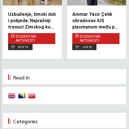
Uzbuđenje, timski duh
Ammar Yasir Çelik
i pobjeda: Najvažniji
obradovao IUS
trenuci Zimskog kupa
plasmanom među pet
u odbojci
najboljih na Jajce
STUDENTSKE
STUDENTSKE
Triathlon Challenge
AKTIVNOSTI
AKTIVNOSTI
70.3
NOV 14
JUN 02
Read in
Categories