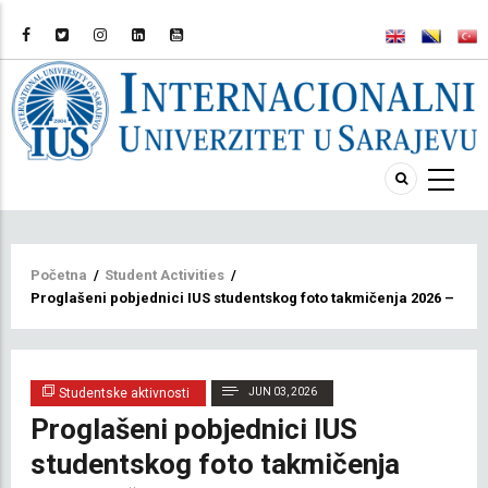
Breadcrumb
Početna
/
Student Activities
/
Proglašeni pobjednici IUS studentskog foto takmičenja 2026 – “Co
Studentske aktivnosti
JUN 03, 2026
Proglašeni pobjednici IUS
studentskog foto takmičenja