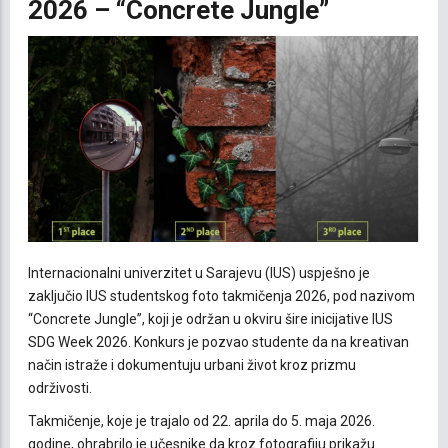
2026 – “Concrete Jungle”
Internacionalni univerzitet u Sarajevu (IUS) uspješno je
zaključio IUS studentskog foto takmičenja 2026, pod nazivom
“Concrete Jungle”, koji je održan u okviru šire inicijative IUS
SDG Week 2026. Konkurs je pozvao studente da na kreativan
način istraže i dokumentuju urbani život kroz prizmu
održivosti.
Takmičenje, koje je trajalo od 22. aprila do 5. maja 2026.
godine, ohrabrilo je učesnike da kroz fotografiju prikažu