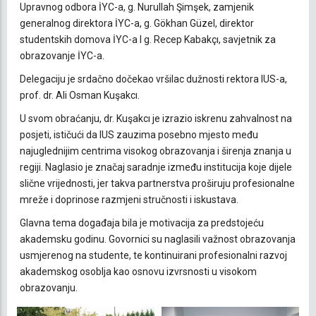
Upravnog odbora İYC-a, g. Nurullah Şimşek, zamjenik
generalnog direktora İYC-a, g. Gökhan Güzel, direktor
studentskih domova İYC-a I g. Recep Kabakçı, savjetnik za
obrazovanje İYC-a.
Delegaciju je srdačno dočekao vršilac dužnosti rektora IUS-a,
prof. dr. Ali Osman Kuşakcı.
U svom obraćanju, dr. Kuşakcı je izrazio iskrenu zahvalnost na
posjeti, ističući da IUS zauzima posebno mjesto među
najuglednijim centrima visokog obrazovanja i širenja znanja u
regiji. Naglasio je značaj saradnje između institucija koje dijele
slične vrijednosti, jer takva partnerstva proširuju profesionalne
mreže i doprinose razmjeni stručnosti i iskustava.
Glavna tema događaja bila je motivacija za predstojeću
akademsku godinu. Govornici su naglasili važnost obrazovanja
usmjerenog na studente, te kontinuirani profesionalni razvoj
akademskog osoblja kao osnovu izvrsnosti u visokom
obrazovanju.