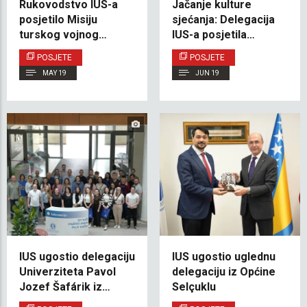
Rukovodstvo IUS-a
Jačanje kulture
posjetilo Misiju
sjećanja: Delegacija
turskog vojnog
IUS-a posjetila
predstavništva u BiH
Memorijalni centar
POSJETE
POSJETE
Srebrenica
MAY 19
JUN 19
IUS ugostio delegaciju
IUS ugostio uglednu
Univerziteta Pavol
delegaciju iz Općine
Jozef Šafárik iz
Selçuklu
Košica