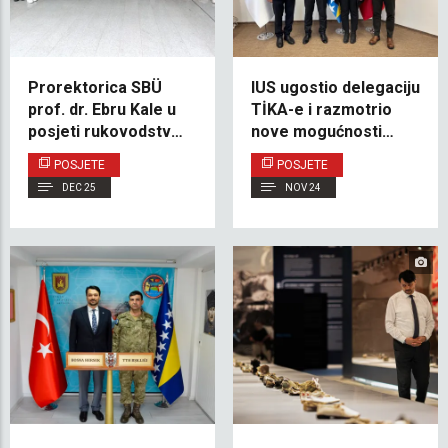
Prorektorica SBÜ
IUS ugostio delegaciju
prof. dr. Ebru Kale u
TİKA-e i razmotrio
posjeti rukovodstvu
nove mogućnosti
IUS-a i studentima
saradnje
POSJETE
POSJETE
medicine
DEC 25
NOV 24