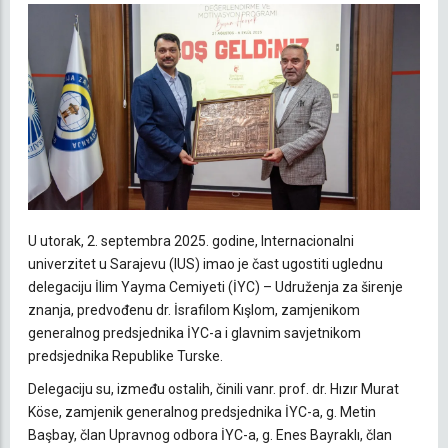
U utorak, 2. septembra 2025. godine, Internacionalni
univerzitet u Sarajevu (IUS) imao je čast ugostiti uglednu
delegaciju İlim Yayma Cemiyeti (İYC) – Udruženja za širenje
znanja, predvođenu dr. İsrafilom Kışlom, zamjenikom
generalnog predsjednika İYC-a i glavnim savjetnikom
predsjednika Republike Turske.
Delegaciju su, između ostalih, činili vanr. prof. dr. Hızır Murat
Köse, zamjenik generalnog predsjednika İYC-a, g. Metin
Başbay, član Upravnog odbora İYC-a, g. Enes Bayraklı, član