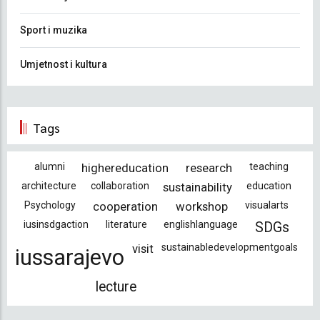
Sport i muzika
Umjetnost i kultura
Tags
alumni
highereducation
research
teaching
architecture
collaboration
sustainability
education
Psychology
cooperation
workshop
visualarts
iusinsdgaction
literature
englishlanguage
SDGs
visit
sustainabledevelopmentgoals
iussarajevo
lecture