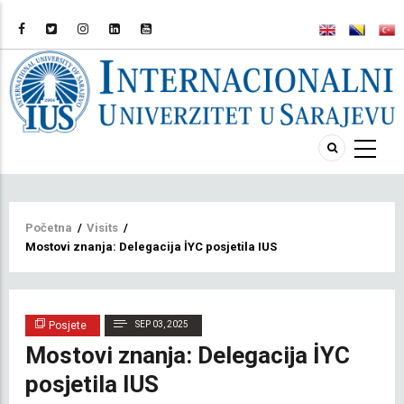
Breadcrumb
Početna
/
Visits
/
Mostovi znanja: Delegacija İYC posjetila IUS
Posjete
SEP 03, 2025
Mostovi znanja: Delegacija İYC
posjetila IUS