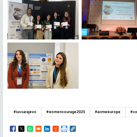
#iussarajevo
#womencourage2025
#acmweurope
#co
Opens in a new window
Opens in a new window
Opens in a new window
Opens in a new window
Opens in a new window