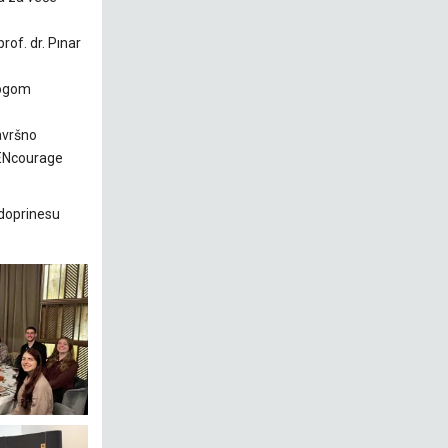
rof. dr. Pınar
logom
avršno
mENcourage
 doprinesu