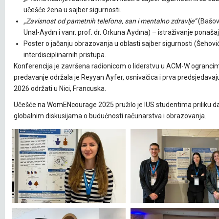
učešće žena u sajber sigurnosti.
„Zavisnost od pametnih telefona, san i mentalno zdravlje”
(Bašovi
Unal-Aydın i vanr. prof. dr. Orkuna Aydına) – istraživanje ponaša
Poster o jačanju obrazovanja u oblasti sajber sigurnosti (Šehov
interdisciplinarnih pristupa.
Konferencija je završena radionicom o liderstvu u ACM-W ograncim
predavanje održala je Reyyan Ayfer, osnivačica i prva predsjedav
2026 održati u Nici, Francuska.
Učešće na WomENcourage 2025 pružilo je IUS studentima priliku da 
globalnim diskusijama o budućnosti računarstva i obrazovanja.