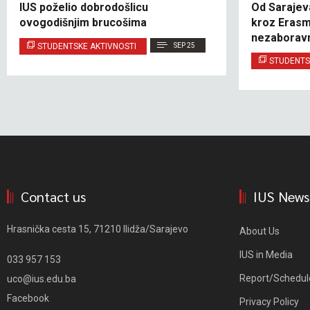
IUS poželio dobrodošlicu
Od Sarajeva
ovogodišnjim brucošima
kroz Erasm
nezaboravn
STUDENTSKE AKTIVNOSTI
SEP 25
STUDENTS
Contact us
IUS News
Hrasnička cesta 15, 71210 Ilidža/Sarajevo
About Us
IUS in Media
033 957 153
Report/Schedul
uco@ius.edu.ba
Facebook
Privacy Policy