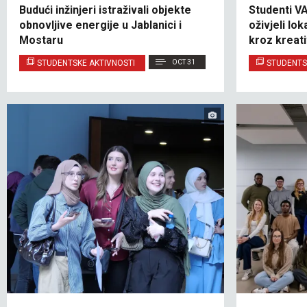
Budući inžinjeri istraživali objekte
Studenti V
obnovljive energije u Jablanici i
oživjeli l
Mostaru
kroz kreati
STUDENTSKE AKTIVNOSTI
OCT 31
STUDENTS