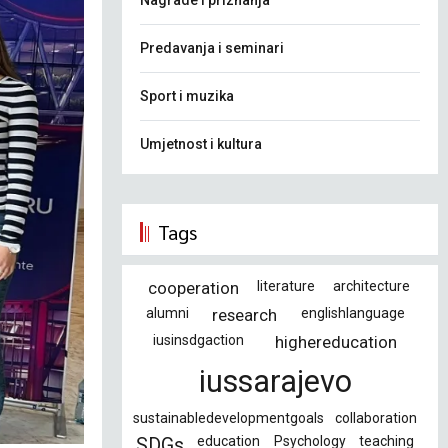
Nagrade i priznanja
Predavanja i seminari
Sport i muzika
Umjetnost i kultura
Tags
cooperation
literature
architecture
alumni
research
englishlanguage
iusinsdgaction
highereducation
iussarajevo
sustainabledevelopmentgoals
collaboration
education
Psychology
teaching
SDGs