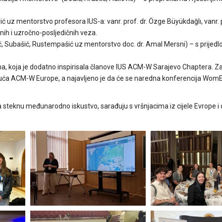
ć uz mentorstvo profesora IUS-a: vanr. prof. dr. Özge Büyükdağlı, vanr. p
jnih i uzročno-posljedičnih veza.
ić, Subašić, Rustempašić uz mentorstvo doc. dr. Amal Mersni) – s prijed
a, koja je dodatno inspirisala članove IUS ACM-W Sarajevo Chaptera. Z
ajuća ACM-W Europe, a najavljeno je da će se naredna konferencija Wo
steknu međunarodno iskustvo, sarađuju s vršnjacima iz cijele Evrope i