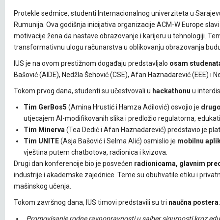
Protekle sedmice, studenti Internacionalnog univerziteta u Saraje
Rumunija. Ova godišnja inicijativa organizacije ACM-W Europe slavi 
motivacije žena da nastave obrazovanje i karijeru u tehnologiji. Te
transformativnu ulogu računarstva u oblikovanju obrazovanja budu
IUS je na ovom prestižnom događaju predstavljalo
osam studenat
Bašović (AIDE), Nedžla Šehović (CSE), Afan Haznadarević (EEE) i Neji
Tokom prvog dana, studenti su učestvovali u
hackathonu
u interdi
Tim GerBos5
(Amina Hrustić i Hamza Adilović) osvojio je
drugo
utjecajem AI-modifikovanih slika i predložio regulatorna, edukati
Tim Minerva
(Tea Dedić i Afan Haznadarević) predstavio je pl
Tim UNITE
(Asja Bašović i Selma Alić) osmislio je
mobilnu apli
vještina putem chatbotova, radionica i kvizova.
Drugi dan konferencije bio je posvećen
radionicama, glavnim pre
industrije i akademske zajednice. Teme su obuhvatile etiku i privat
mašinskog učenja.
Tokom završnog dana, IUS timovi predstavili su tri
naučna postera
:
„Promovisanje rodne ravnopravnosti u sajber sigurnosti kroz edu