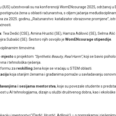
vu (IUS) učestvovali su na konferenciji WomENcourage 2025, održanoj u 
postignuća žena u oblasti računarstva, s ciljem jačanja međudisciplinar
ma za 2025. godinu, „Računarstvo: katalizator obrazovne promjene”, istra
ćnosti.
a
: Tea Dedić (CSE), Amina Hrustić (SE), Hamza Adilović (SE), Selma Alić
ra Subašić (SE). Šestoro njih osvojilo je
WomENcourage stipendije
.
sciplinarnim timovima:
 mjesto
s projektom
“Synthetic Beauty, Real Harm”
, koji se bavio psihol
vna i tehnološka rješenja.
atformu za
reskilling
žena koje se vraćaju u STEM oblasti.
kaciju
koja starijim ženama i građanima pomaže u savladavanju osnovnih
davanjima i sesijama mentorstva
, koje su povezale studente s predst
nost u AI tehnologijama, dizajn u službi društvenog dobra, kao i ekološk
kaciju i mentorstvo”
(Dedić, Hrustić, Adilović) – o preprekama i rješenji