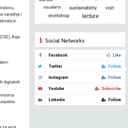
visualarts
sustainability
visit
Brašovu,
ne saradnje i
workshop
lecture
živala je
 (CSE), Asja
Social Networks
Facebook
Like
oškim
Twitter
Follow
Instagram
Follow
 digitalnih
Youtube
Subscribe
avnicima
Linkedin
Follow
e aspekte
ma za veće