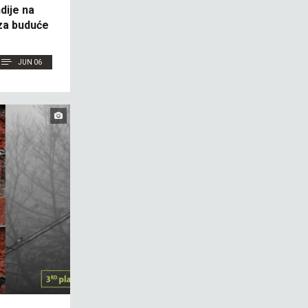
dije na
 za buduće
JUN 06