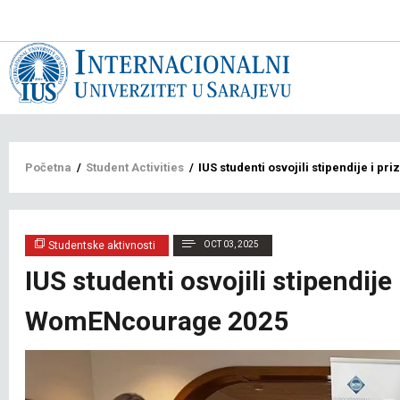
Main
navigat
bs
Breadcrumb
Početna
/
Student Activities
/
IUS studenti osvojili stipendije i 
Studentske aktivnosti
OCT 03, 2025
IUS studenti osvojili stipendije
WomENcourage 2025