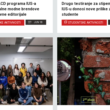
ACD programa IUS-a
Drugo testiranje za stipen
okalne modne brendove
IUS-u donosi nove prilike
vne editorijale
studente
KE AKTIVNOSTI
JUN 18
STUDENTSKE AKTIVNOSTI