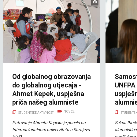
Od globalnog obrazovanja
Samost
do globalnog utjecaja -
UNFPA -
Ahmet Kepek, uspješna
uspješn
priča našeg alumniste
alumni
NOV 22
STUDENTSKE AKTIVNOSTI
STUDENTSK
Putovanje Ahmeta Kepeka je počelo na
Selma Ibrek
Internacionalnom univerzitetu u Sarajevu
alumnistica 
(IUS) -
studijskom