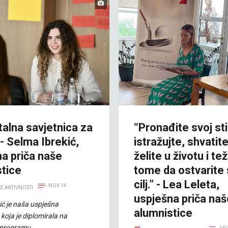
alna savjetnica za
“Pronađite svoj sti
 Selma Ibrekić,
istražujte, shvatite
a priča naše
želite u životu i te
stice
tome da ostvarite 
cilj.” - Lea Leleta,
NOV 14
E AKTIVNOSTI
uspješna priča naš
ić je naša uspješna
alumnistice
koja je diplomirala na
 programu