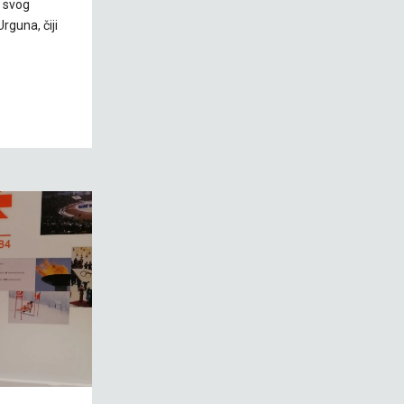
h svog
rguna, čiji