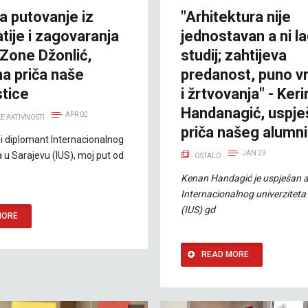
a putovanje iz
"Arhitektura nije
tije i zagovaranja
jednostavan a ni l
Zone Džonlić,
studij; zahtijeva
a priča naše
predanost, puno 
stice
i žrtvovanja" - Ker
Handanagić, uspje
APR 02
E AKTIVNOSTI
priča našeg alumn
i diplomant Internacionalnog
JAN 23
a u Sarajevu (IUS), moj put od
OSTALO
Kenan Handagić je uspješan 
Internacionalnog univerziteta
(IUS) gd
MORE
READ MORE