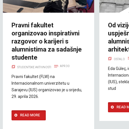
Pravni fakultet
Od vizi
organizovao inspirativni
uspješn
razgovor o karijeri s
alumnis
alumnistima za sadašnje
arhitek
studente
OSTALO
APR 30
STUDENTSKE AKTIVNOSTI
Eda Güleç, 
Internacion
Pravni fakultet (FLW) na
(IUS), stekl
Internacionalnom univerzitetu u
stud
Sarajevu (IUS) organizovao je u srijedu,
29. aprila 2026.
READ 
READ MORE