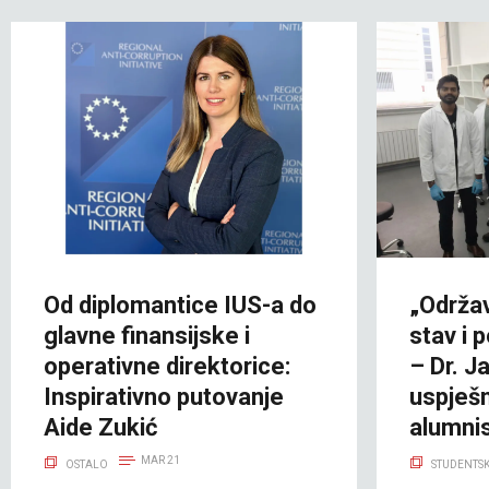
Od diplomantice IUS-a do
„Održav
glavne finansijske i
stav i 
operativne direktorice:
– Dr. J
Inspirativno putovanje
uspješ
Aide Zukić
alumni
MAR 21
OSTALO
STUDENTSK