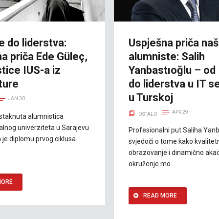
je do liderstva:
Uspješna priča na
a priča Ede Güleç,
alumniste: Salih
tice IUS-a iz
Yanbastıoğlu – od
ture
do liderstva u IT s
u Turskoj
JAN 30
APR 29
OSTALO
istaknuta alumnistica
alnog univerziteta u Sarajevu
Profesionalni put Saliha Yan
a je diplomu prvog ciklusa
svjedoči o tome kako kvalitet
obrazovanje i dinamično ak
okruženje mo
MORE
READ MORE