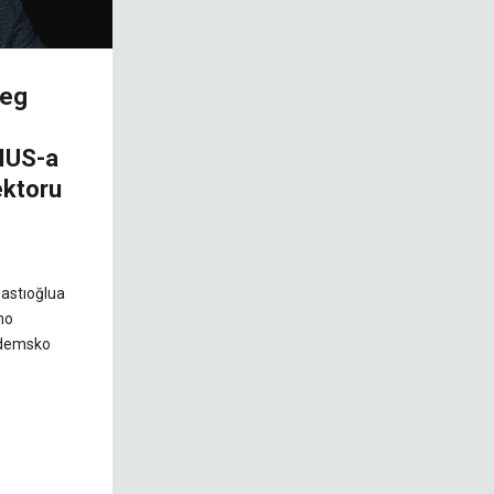
šeg
 IUS-a
ektoru
bastıoğlua
no
ademsko