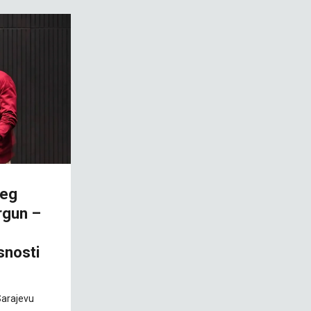
šeg
rgun –
snosti
Sarajevu