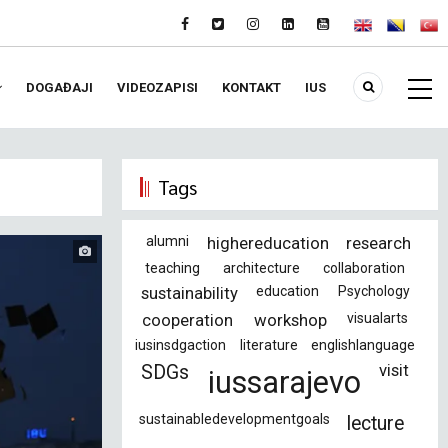
DOGAĐAJI
VIDEOZAPISI
KONTAKT
IUS
Tags
alumni
highereducation
research
teaching
architecture
collaboration
sustainability
education
Psychology
cooperation
workshop
visualarts
iusinsdgaction
literature
englishlanguage
visit
SDGs
iussarajevo
sustainabledevelopmentgoals
lecture