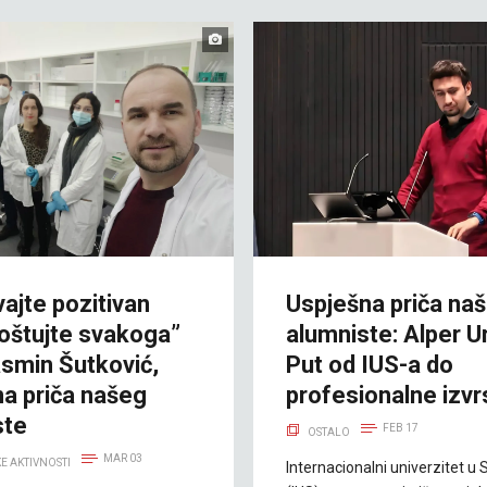
ajte pozitivan
Uspješna priča na
poštujte svakoga”
alumniste: Alper U
asmin Šutković,
Put od IUS-a do
na priča našeg
profesionalne izvr
ste
FEB 17
OSTALO
MAR 03
E AKTIVNOSTI
Internacionalni univerzitet u 