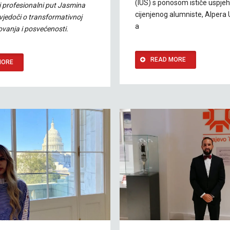
(IUS) s ponosom ističe uspje
 profesionalni put Jasmina
cijenjenog alumniste, Alpera U
vjedoči o transformativnoj
a
vanja i posvećenosti.
READ MORE
MORE