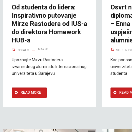
Od studenta do lidera:
Osvrt n
Inspirativno putovanje
diploma
Mirze Rastodera od IUS-a
– Enna 
do direktora Homework
uspješn
HUB-a
alumni
MAY 03
OSTALO
STUDENTSK
Upoznajte Mirzu Rastodera,
Kao ponosn
izvanrednog aluminstu Internacionalnog
univerzitet
univerziteta u Sarajevu
studenta
READ MORE
READ 