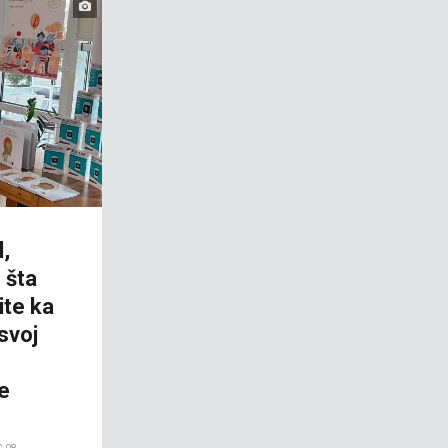
l,
 šta
žite ka
svoj
e