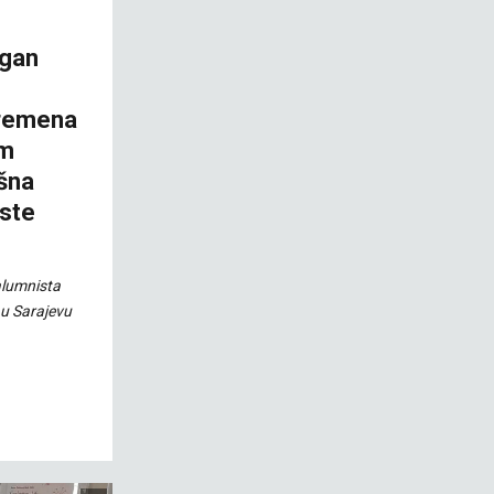
agan
vremena
im
šna
iste
alumnista
 u Sarajevu