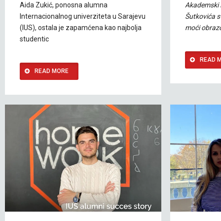
Aida Zukić, ponosna alumna
Akademski i
Internacionalnog univerziteta u Sarajevu
Šutkovića s
(IUS), ostala je zapamćena kao najbolja
moći obrazo
studentic
READ 
READ MORE