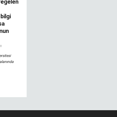
üregelen
bilgi
sa
unun
28
rsitesi
alanında