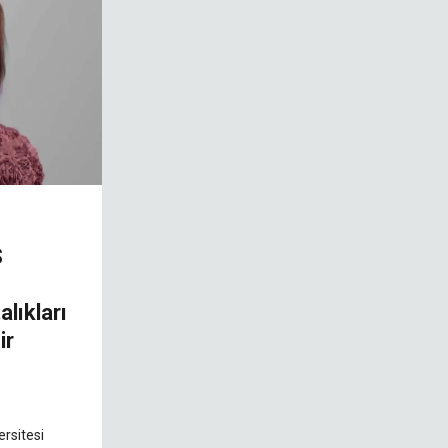
S
lıkları
ir
rsitesi