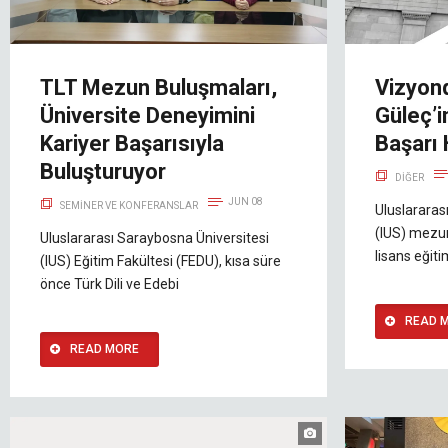
TLT Mezun Buluşmaları,
Vizyond
Üniversite Deneyimini
Güleç’i
Kariyer Başarısıyla
Başarı 
Buluşturuyor
DIĞER
JUN 08
SEMINER VE KONFERANSLAR
Uluslararas
(IUS) mezun
Uluslararası Saraybosna Üniversitesi
lisans eğit
(IUS) Eğitim Fakültesi (FEDU), kısa süre
önce Türk Dili ve Edebi
READ 
READ MORE