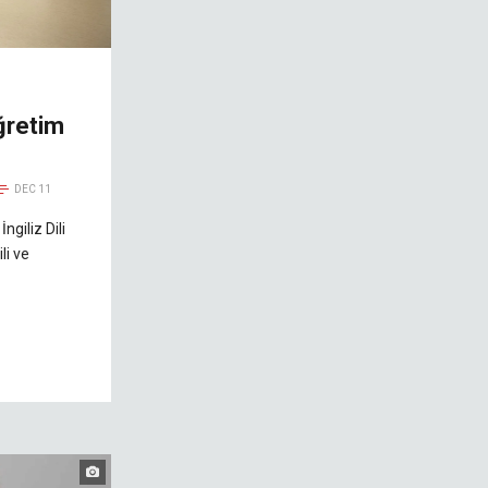
ğretim
DEC 11
ngiliz Dili
li ve