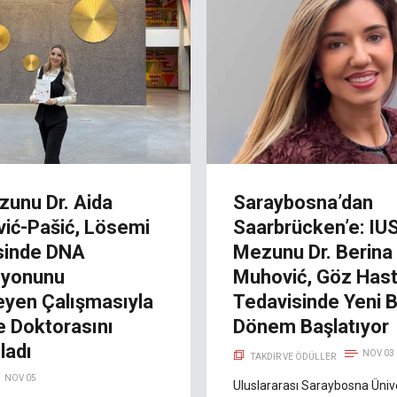
zunu Dr. Aida
Saraybosna’dan
vić-Pašić, Lösemi
Saarbrücken’e: IU
sinde DNA
Mezunu Dr. Berina
syonunu
Muhović, Göz Hasta
eyen Çalışmasıyla
Tedavisinde Yeni B
e Doktorasını
Dönem Başlatıyor
adı
NOV 03
TAKDIR VE ÖDÜLLER
NOV 05
Uluslararası Saraybosna Ünive