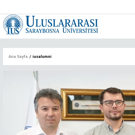
Main
navigat
tr
Sayfa
Ana Sayfa
/
iusalumni
yolu