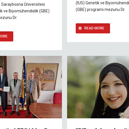
(IUS) Genetik ve Biyomühendi
ı Saraybosna Üniversitesi
(GBE) programı mezunu Dr.
ik ve Biyomühendislik (GBE)
ezunu Dr.
READ MORE
MORE