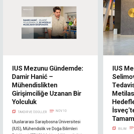
IUS Mezunu Gündemde:
IUS Me
Damir Hanić –
Selimo
Mühendislikten
Tedavi
Girişimciliğe Uzanan Bir
Metila
Yolculuk
Hedefl
İsveç’t
NOV 10
TAKDIR VE ÖDÜLLER
Tamaml
Uluslararası Saraybosna Üniversitesi
(IUS), Mühendislik ve Doğa Bilimleri
BILIM