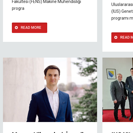
Fakültesi (FENS) Makine Mühendisliği
Uluslararas
progra
(IUS) Genet
programı m
READ MORE
READ 