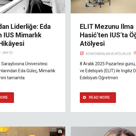
an Liderliğe: Eda
ELIT Mezunu Ilma
n IUS Mimarlık
Hasić’ten IUS’ta Ö
Hikâyesi
Atölyesi
JAN 30
KONFERANSLAR VE ATÖLYELER
ı Saraybosna Üniversitesi
8 Aralık 2025 Pazartesi günü, İ
larından Eda Güleç, Mimarlık
ve Edebiyatı (ELIT) ile İngiliz Di
imini tamamla
Edebiyatı Öğretmen
MORE
READ MORE