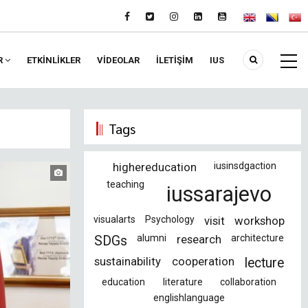
R
ETKİNLİKLER
VIDEOLAR
İLETİŞİM
IUS
Tags
highereducation
iusinsdgaction
teaching
iussarajevo
visualarts
Psychology
visit
workshop
alumni
research
architecture
SDGs
sustainability
cooperation
lecture
education
literature
collaboration
englishlanguage