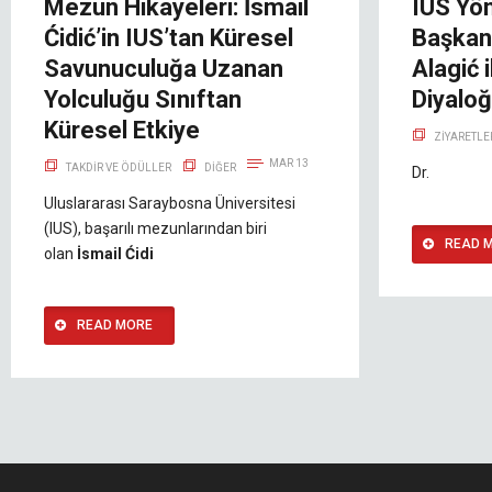
Mezun Hikayeleri: İsmail
IUS Yön
Ćidić’in IUS’tan Küresel
Başkan
Savunuculuğa Uzanan
Alagić i
Yolculuğu Sınıftan
Diyaloğ
Küresel Etkiye
ZIYARETLE
MAR 13
TAKDIR VE ÖDÜLLER
DIĞER
Dr.
Uluslararası Saraybosna Üniversitesi
(IUS), başarılı mezunlarından biri
READ 
olan
İsmail Ćidi
READ MORE