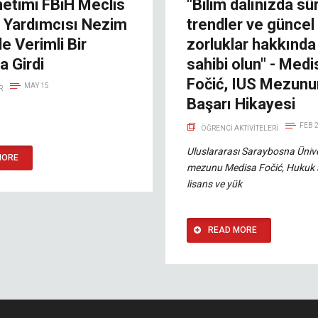
etimi FBiH Meclis
"Bilim dalınızda s
 Yardımcısı Nezim
trendler ve güncel
le Verimli Bir
zorluklar hakkında 
a Girdi
sahibi olun" - Medi
Fočić, IUS Mezun
MAY 15
R
Başarı Hikayesi
FEB 
ÖĞRENCI AKTIVITELERI
Uluslararası Saraybosna Ünive
MORE
mezunu Medisa Fočić, Hukuk 
lisans ve yük
READ MORE