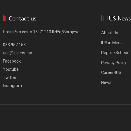
Contact us
IUS News
Hrasnička cesta 15, 71210 Ilidža/Sarajevo
About Us
IUS in Media
033 957 153
Report/Schedul
uco@ius.edu.ba
Facebook
Privacy Policy
Youtube
Career-IUS
Twitter
News
Instagram