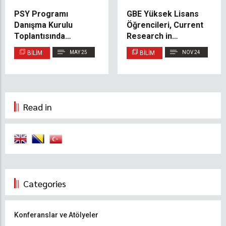
PSY Programı
GBE Yüksek Lisans
Danışma Kurulu
Öğrencileri, Current
Toplantısında
Research in
Deneyimsel Öğrenme
Structural Biology
BILIM
MAY 25
BILIM
NOV 24
ve Yenilikçilik Ele
(Elsevier) Dergisinde
Alındı
Araştırma Makalesi
Yayımladı
Read in
Categories
Konferanslar ve Atölyeler