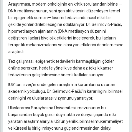
Araştırması, modern onkolojinin en kritik sorularından birine —
DNA metilasyonunun, yani gen aktivitesini düzenleyen temel
bir epigenetik sürecin— lösemi tedavisinde nasıl etkili bir
şekilde yönlendirilebileceğine odaklanıyor. Dr. Selimović-Pašić,
hipometilasyon ajanlarının (DNA metilasyon düzenini
değiştiren ilaçlar) biyolojik etkilerini inceleyerek, bu ilaçların
terapötik mekanizmalarını ve olası yan etkilerini derinlemesine
araştırdı.
Tez çalışması, epigenetik tedavilerin karmaşıklığını gözler
önüne sererken, hedefe yönelik ve daha az toksik kanser
tedavilerinin geliştirilmesine önemli katkılar sunuyor.
IUS’tan İsveç’in önde gelen araştırma kurumlarına uzanan
akademik yolculuğu, Dr. Selimović-Pašić’in kararlılığını, bilimsel
derinliğini ve uluslararası vizyonunu yansıtıyor.
Uluslararası Saraybosna Üniversitesi, mezununun bu
başarısından büyük gurur duymakta ve dünya çapında etki
yaratan araştırmalarıyla IUS’un yenilik, bilimsel mükemmeliyet
ve küresel iş birliği misyonunu güçlendirmesinden dolayı