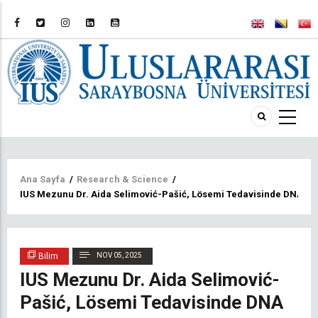
Sayfa
Ana Sayfa
/
Research & Science
/
IUS Mezunu Dr. Aida Selimović-Pašić, Lösemi Tedavisinde DNA Me
yolu
Bilim
NOV 05, 2025
IUS Mezunu Dr. Aida Selimović-
Pašić, Lösemi Tedavisinde DNA