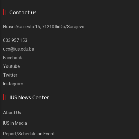
Contact us
Hrasnička cesta 15, 71210 Ilidža/Sarajevo
033 957 153
uco@ius.edu.ba
Facebook
Youtube
Twitter
Instagram
IUS News Center
About Us
IUS in Media
Report/Schedule an Event