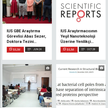
IUS GBE Araştırma
IUS Araştırmacısının
Görevlisi Abas Sezer,
Yeşil Nanoteknoloji
Doktora Tezini
Üzerine Yenilikçi
Başarıyla Savundu
Çalışması Nature
BILIM
JUN 24
BILIM
OCT 28
Scientific Reports’ta
Yayınlandı