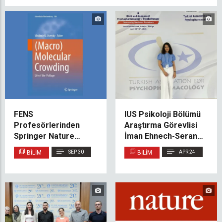
FENS
IUS Psikoloji Bölümü
Profesörlerinden
Araştırma Görevlisi
Springer Nature
İman Ehnech-Seran,
Yayınevinden Çıkan
Uluslararası
BILIM
SEP 30
BILIM
APR 24
Makromoleküler
Psikofarmakoloji
Yoğunluk Kitabına
Kongresi’nde
Katkı
Araştırmasını Sundu