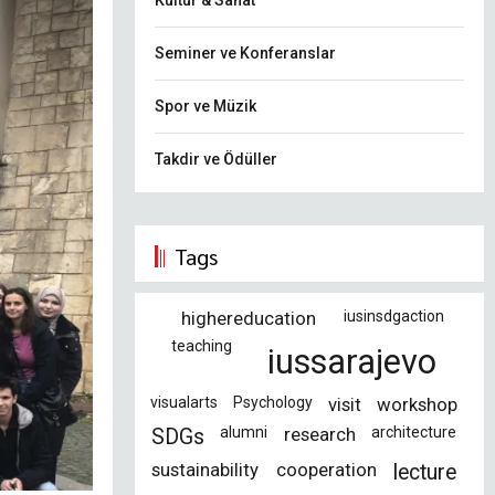
Kültür & Sanat
Seminer ve Konferanslar
Spor ve Müzik
Takdir ve Ödüller
Tags
highereducation
iusinsdgaction
teaching
iussarajevo
visualarts
Psychology
visit
workshop
alumni
research
architecture
SDGs
sustainability
cooperation
lecture