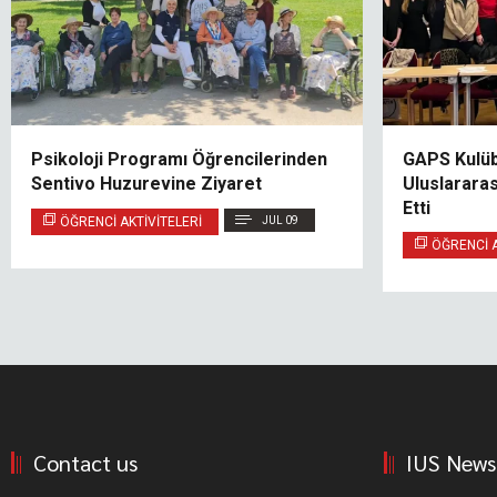
Psikoloji Programı Öğrencilerinden
GAPS Kulüb
Sentivo Huzurevine Ziyaret
Uluslarara
Etti
ÖĞRENCI AKTIVITELERI
JUL 09
ÖĞRENCI A
Contact us
IUS News