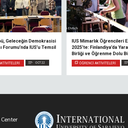
ü, Geleceğin Demokrasisi
IUS Mimarlık Öğrencileri 
sı Forumu’nda IUS’u Temsil
2025’te: Finlandiya’da Yaratı
Birliği ve Öğrenme Dolu Bi
KTIVITELERI
OCT 22
ÖĞRENCI AKTIVITELERI
 Center