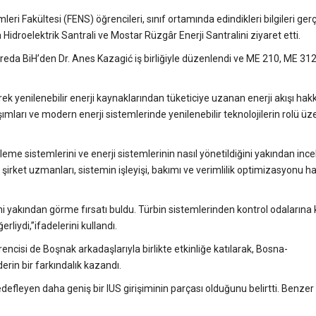
eri Fakültesi (FENS) öğrencileri, sınıf ortamında edindikleri bilgileri g
idroelektrik Santrali ve Mostar Rüzgâr Enerji Santralini ziyaret etti.
ivreda BiH’den Dr. Anes Kazagić iş birliğiyle düzenlendi ve ME 210, ME 31
erek yenilenebilir enerji kaynaklarından tüketiciye uzanan enerji akışı ha
ımları ve modern enerji sistemlerinde yenilenebilir teknolojilerin rolü üz
eme sistemlerini ve enerji sistemlerinin nasıl yönetildiğini yakından incel
ı; şirket uzmanları, sistemin işleyişi, bakımı ve verimlilik optimizasyonu 
alini yakından görme fırsatı buldu. Türbin sistemlerinden kontrol odaların
liydi,”ifadelerini kullandı.
encisi de Boşnak arkadaşlarıyla birlikte etkinliğe katılarak, Bosna-
derin bir farkındalık kazandı.
defleyen daha geniş bir IUS girişiminin parçası olduğunu belirtti. Benze