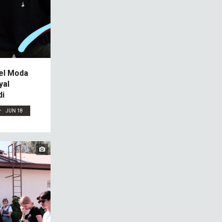
rel Moda
yal
di
JUN 18