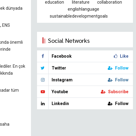
education
literature
collaboration
erçek dünyada
englishlanguage
sustainabledevelopmentgoals
2, ENS
Social Networks
kkında önemli
erinde
Facebook
Like
ediler. En çok
Twitter
Follow
hakkında
Instagram
Follow
a kadar tüm
Youtube
Subscribe
Linkedin
Follow
r saha