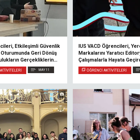
ileri, Etkileşimli Güvenlik
IUS VACD Öğrencileri, Ye
ı Oturumunda Geri Dönüş
Markalarını Yaratıcı Editor
lukların Gerçekliklerini
Çalışmalarla Hayata Geçir
KTIVITELERI
MAY 11
ÖĞRENCI AKTIVITELERI