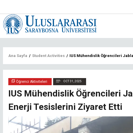
Main
navigat
tr
Sayfa
Ana Sayfa
/
Student Activities
/
IUS Mühendislik Öğrencileri Jablan
yolu
Öğrenci Aktiviteleri
OCT 31, 2025
IUS Mühendislik Öğrencileri Ja
Enerji Tesislerini Ziyaret Etti