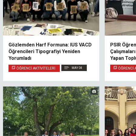
Gözlemden Harf Formuna: IUS VACD
PSIR Öğrenc
Öğrencileri Tipografiyi Yeniden
Çalışmalar
Yorumladı
Yapan Toplu
İnceledi
ÖĞRENCI AKTIVITELERI
MAY 04
ÖĞRENCI A