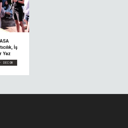
EASA
cılık, İş
r Yaz
DEC 08