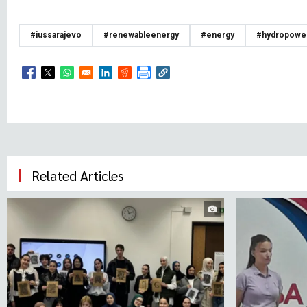
#iussarajevo
#renewableenergy
#energy
#hydropowe
Opens in a new window
Opens in a new window
Opens in a new window
Opens in a new window
Opens in a new window
Related Articles