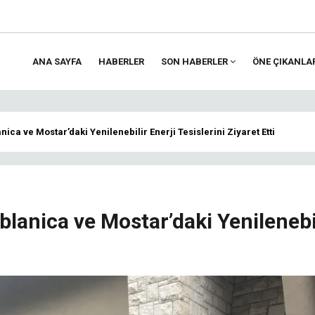
ANA SAYFA
HABERLER
SON HABERLER
ÖNE ÇIKANLA
ion
ica ve Mostar’daki Yenilenebilir Enerji Tesislerini Ziyaret Etti
blanica ve Mostar’daki Yenilenebi