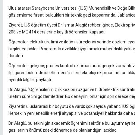
Uluslararası Saraybosna Üniversitesi (IUS) Mühendislik ve Doğa Biliml
gözlemleme fırsatı buldukları bir teknik gezi kapsamında, Jablanica H
Ziyaret, IUS öğretim üyesi Dr. Ismar Alagić rehberliğinde, Elektropr
208 ve ME 414 derslerine kayıtlı öğrencileri kapsadı.
Öğrenciler, elektrik üretimi ve iletimi süreçlerini yerinde gözlemley
bilgiler edindiler. Programda özellikle uygulamalı mühendislik yaklaş
duruldu.
Öğrenciler, gelişmiş proses kontrol ekipmanlarını, gerçek zamanlı izl
ilgi gören bölümde ise Siemens’in ileri teknoloji ekipmanları tanıtıld
ayrıntılı bilgiler paylaştı.
Dr. Alagić, “Öğrencilerimiz ilk kez bir rüzgâr ve hidroelektrik santr
üretim sürecini gözlemlediler. Bu deneyim, onlar için son derece değer
Ziyaretin uluslararası bir boyutu da vardı; çok sayıda yabancı IUS öğr
Hersek’in yenilenebilir enerji altyapısı ve potansiyeli hakkında daha 
Dr. Alagić, bu etkinliğin akademik öğrenimi sektörle buluşturmayı he
gezilerinin önümüzdeki dönemde de planlandığını açıkladı.