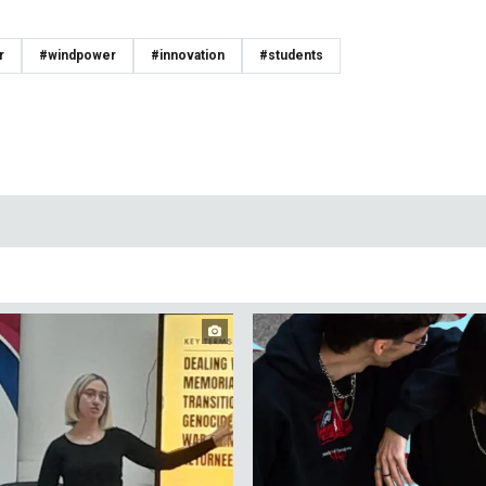
r
#windpower
#innovation
#students