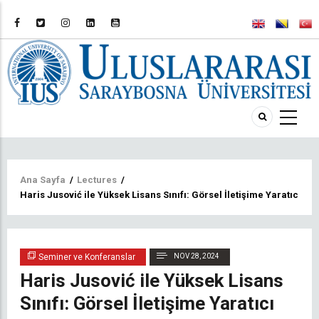
Sayfa
Ana Sayfa
/
Lectures
/
Haris Jusović ile Yüksek Lisans Sınıfı: Görsel İletişime Yaratıcı Bir
yolu
Seminer ve Konferanslar
NOV 28, 2024
Haris Jusović ile Yüksek Lisans
Sınıfı: Görsel İletişime Yaratıcı