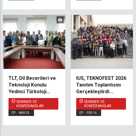
Olarak Öğrenciler
TLT, Dil Becerileri ve
IUS, TEKNOFEST 2026
Teknoloji Konulu
Tanıtım Toplantısını
Yedinci Türkoloji
Gerçekleştirdi:
Talks Oturumunu
Öğrenciler Fikirlerini
SEMINER VE
SEMINER VE
Gerçekleştirdi
Yeniliğe
KONFERANSLAR
KONFERANSLAR
Dönüştürmeye Teşvik
MAY 25
FEB 16
Edildi