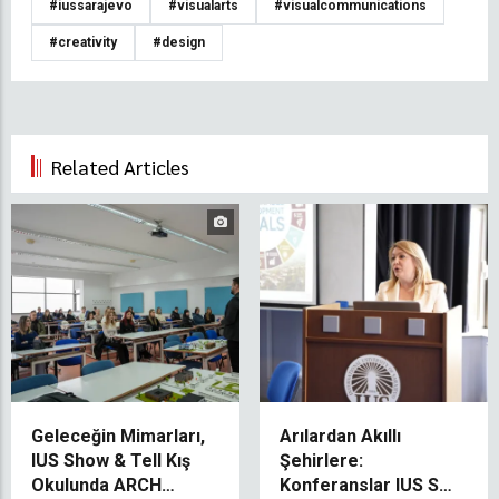
#iussarajevo
#visualarts
#visualcommunications
#creativity
#design
Related Articles
Geleceğin Mimarları,
Arılardan Akıllı
IUS Show & Tell Kış
Şehirlere:
Okulunda ARCH
Konferanslar IUS SDG