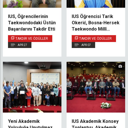
IUS, Öğrencilerinin
IUS Öğrencisi Tarik
Taekwondodaki Üstün
Okerić, Bosna-Hersek
Başarılarını Takdir Etti
Taekwondo Millî
Takımına Seçildi
TAKDIR VE ÖDÜLLER
TAKDIR VE ÖDÜLLER
APR 27
APR 07
Yeni Akademik
IUS Akademik Konsey
Yolculuğa Unutulmaz
Toplantısı, Akademik