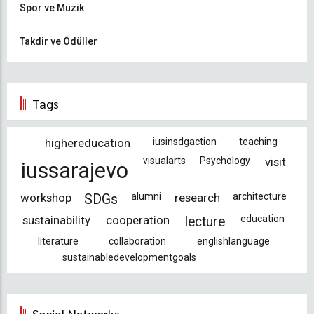
Spor ve Müzik
Takdir ve Ödüller
Tags
highereducation
iusinsdgaction
teaching
visualarts
Psychology
visit
iussarajevo
workshop
alumni
research
architecture
SDGs
sustainability
cooperation
education
lecture
literature
collaboration
englishlanguage
sustainabledevelopmentgoals
Social Networks