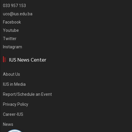
033 957 153
uco@ius.edu.ba
Facebook
Youtube
Twitter
Instagram
IUS News Center
About Us
IUS in Media
Report/Schedule an Event
Privacy Policy
Career-IUS
News