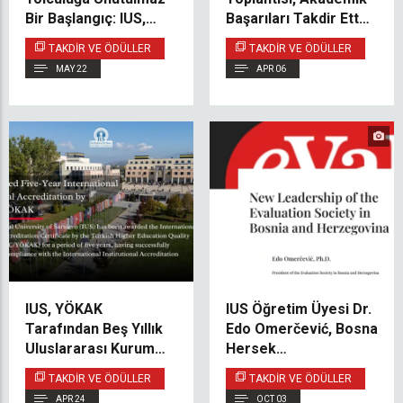
Bir Başlangıç: IUS,
Başarıları Takdir Etti
%100 Burs Kazanan
ve Geleceğe Yönelik
TAKDIR VE ÖDÜLLER
TAKDIR VE ÖDÜLLER
Öğrencileri
Vizyonunu Paylaştı
MAY 22
APR 06
Onurlandırdı
IUS, YÖKAK
IUS Öğretim Üyesi Dr.
Tarafından Beş Yıllık
Edo Omerčević, Bosna
Uluslararası Kurumsal
Hersek
Akreditasyon ile Taltif
Değerlendirme
TAKDIR VE ÖDÜLLER
TAKDIR VE ÖDÜLLER
Edildi
Derneği Başkanlığına
APR 24
OCT 03