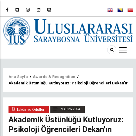
Sayfa
Ana Sayfa
/
Awards & Recognition
/
Akademik Üstünlüğü Kutluyoruz: Psikoloji Öğrencileri Dekan'ın Onu
yolu
Takdir ve Ödüller
MAR 26, 2024
Akademik Üstünlüğü Kutluyoruz:
Psikoloji Öğrencileri Dekan'ın