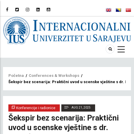
Breadcrumb
Početna
/
Conferences & Workshops
/
Šekspir bez scenarija: Praktični uvod u scenske vještine s dr. Kah
Konferencije i radionice
AUG 21, 2025
Šekspir bez scenarija: Praktični
uvod u scenske vještine s dr.