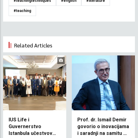
#teachingtechniques
#english
#literature
#teaching
Related Articles
IUS Life i
Prof. dr. Ismail Demir
Guvernerstvo
govorio o inovacijama
Istanbula učestvovali
i saradnji na samitu na