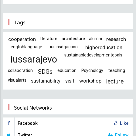
Tags
cooperation
literature
architecture
alumni
research
englishlanguage
iusinsdgaction
highereducation
sustainabledevelopmentgoals
iussarajevo
collaboration
education
Psychology
teaching
SDGs
visualarts
sustainability
visit
workshop
lecture
Social Networks
Facebook
Like
Twitter
Follow