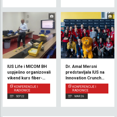
IUS Life i MICOM BH
Dr. Amal Mersni
uspješno organizovali
predstavljala IUS na
vikend kurs fiber-
Innovation Crunch
optike
Time 2026 u
KONFERENCIJE I
KONFERENCIJE I
Francuskoj
RADIONICE
RADIONICE
SEP 22
MAR 26