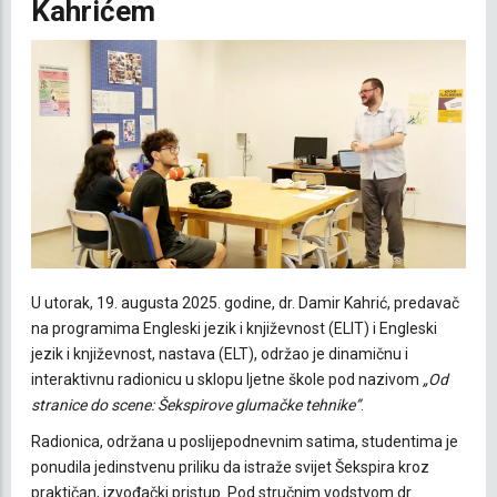
Kahrićem
U utorak, 19. augusta 2025. godine, dr. Damir Kahrić, predavač
na programima Engleski jezik i književnost (ELIT) i Engleski
jezik i književnost, nastava (ELT), održao je dinamičnu i
interaktivnu radionicu u sklopu ljetne škole pod nazivom
„Od
stranice do scene: Šekspirove glumačke tehnike”
.
Radionica, održana u poslijepodnevnim satima, studentima je
ponudila jedinstvenu priliku da istraže svijet Šekspira kroz
praktičan, izvođački pristup. Pod stručnim vodstvom dr.