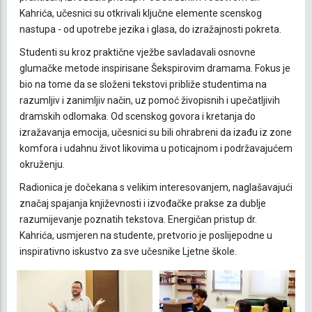
Kahrića, učesnici su otkrivali ključne elemente scenskog
nastupa - od upotrebe jezika i glasa, do izražajnosti pokreta.
Studenti su kroz praktične vježbe savladavali osnovne
glumačke metode inspirisane Šekspirovim dramama. Fokus je
bio na tome da se složeni tekstovi približe studentima na
razumljiv i zanimljiv način, uz pomoć živopisnih i upečatljivih
dramskih odlomaka. Od scenskog govora i kretanja do
izražavanja emocija, učesnici su bili ohrabreni da izađu iz zone
komfora i udahnu život likovima u poticajnom i podržavajućem
okruženju.
Radionica je dočekana s velikim interesovanjem, naglašavajući
značaj spajanja književnosti i izvođačke prakse za dublje
razumijevanje poznatih tekstova. Energičan pristup dr.
Kahrića, usmjeren na studente, pretvorio je poslijepodne u
inspirativno iskustvo za sve učesnike Ljetne škole.